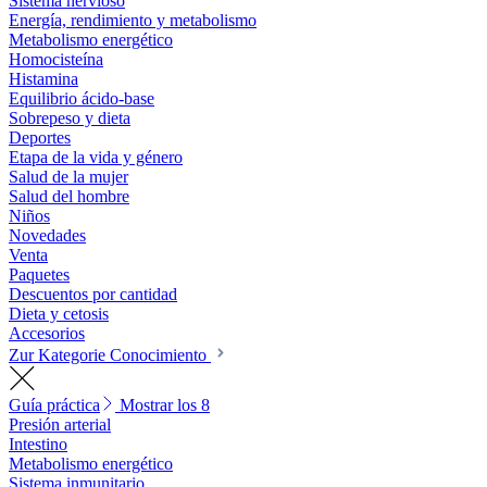
Sistema nervioso
Energía, rendimiento y metabolismo
Metabolismo energético
Homocisteína
Histamina
Equilibrio ácido-base
Sobrepeso y dieta
Deportes
Etapa de la vida y género
Salud de la mujer
Salud del hombre
Niños
Novedades
Venta
Paquetes
Descuentos por cantidad
Dieta y cetosis
Accesorios
Zur Kategorie Conocimiento
Guía práctica
Mostrar los 8
Presión arterial
Intestino
Metabolismo energético
Sistema inmunitario