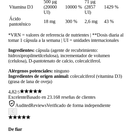
500 µg
71 µg
Vitamina D3
(20000
10000 %
(2857
1429 %
UI)
UI)
Ácido
18 mg
300 %
2,6 mg
43 %
pantoténico
*VRN = valores de referencia de nutrientes | **Dosis diaria al
tomar 1 cápsula a la semana | UI = unidades internacionales
Ingredientes:
cápsula (agente de recubrimiento:
hidroxipropilmetilcelulosa), incrementador de volumen
(celulosa), D-pantotenato de calcio, colecalciferol.
Alérgenos potenciales:
ninguno
Ingredientes de origen animal:
colecalciferol (vitamina D3)
(grasa de lana de oveja)
4,82
/5
Excelente
Basado en 23.168 reseñas de clientes
AuditedReviews
Verificado de forma independiente
De fiar