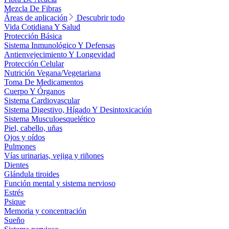
Mezcla De Fibras
Áreas de aplicación
Descubrir todo
Vida Cotidiana Y Salud
Protección Básica
Sistema Inmunológico Y Defensas
Antienvejecimiento Y Longevidad
Protección Celular
Nutrición Vegana/Vegetariana
Toma De Medicamentos
Cuerpo Y Órganos
Sistema Cardiovascular
Sistema Digestivo, Hígado Y Desintoxicación
Sistema Musculoesquelético
Piel, cabello, uñas
Ojos y oídos
Pulmones
Vías urinarias, vejiga y riñones
Dientes
Glándula tiroides
Función mental y sistema nervioso
Estrés
Psique
Memoria y concentración
Sueño