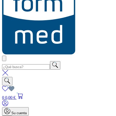
0
0,00 €
Su cuenta