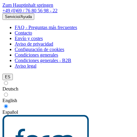
Zum Hauptinhalt springen
+49 (0)69 / 76 80 56 98 - 22
Servicio/Ayuda
FAQ - Preguntas más frecuentes
Contacto
Envío y costes
Aviso de privacidad
Configuración de cookies
Condiciones generales
Condiciones generales - B2B
Aviso legal
ES
Deutsch
English
Español