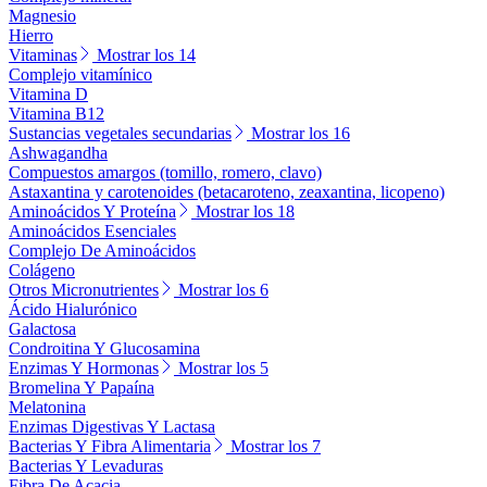
Magnesio
Hierro
Vitaminas
Mostrar los 14
Complejo vitamínico
Vitamina D
Vitamina B12
Sustancias vegetales secundarias
Mostrar los 16
Ashwagandha
Compuestos amargos (tomillo, romero, clavo)
Astaxantina y carotenoides (betacaroteno, zeaxantina, licopeno)
Aminoácidos Y Proteína
Mostrar los 18
Aminoácidos Esenciales
Complejo De Aminoácidos
Colágeno
Otros Micronutrientes
Mostrar los 6
Ácido Hialurónico
Galactosa
Condroitina Y Glucosamina
Enzimas Y Hormonas
Mostrar los 5
Bromelina Y Papaína
Melatonina
Enzimas Digestivas Y Lactasa
Bacterias Y Fibra Alimentaria
Mostrar los 7
Bacterias Y Levaduras
Fibra De Acacia