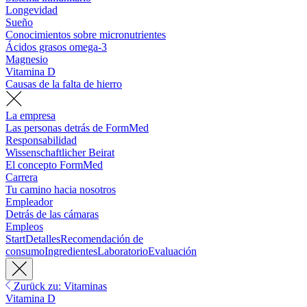
Longevidad
Sueño
Conocimientos sobre micronutrientes
Ácidos grasos omega-3
Magnesio
Vitamina D
Causas de la falta de hierro
La empresa
Las personas detrás de FormMed
Responsabilidad
Wissenschaftlicher Beirat
El concepto FormMed
Carrera
Tu camino hacia nosotros
Empleador
Detrás de las cámaras
Empleos
Start
Detalles
Recomendación de
consumo
Ingredientes
Laboratorio
Evaluación
Zurück zu: Vitaminas
Vitamina D