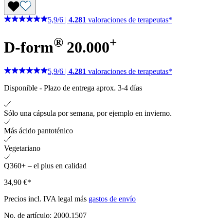
5,9
/
6
|
4.281
valoraciones de terapeutas*
®
+
D-form
20.000
5,9
/
6
|
4.281
valoraciones de terapeutas*
Disponible
-
Plazo de entrega aprox. 3-4 días
Sólo una cápsula por semana, por ejemplo en invierno.
Más ácido pantoténico
Vegetariano
Q360+ – el plus en calidad
34,90 €*
Precios incl. IVA legal más
gastos de envío
No. de artículo:
2000.1507