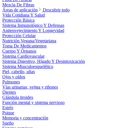
Mezcla De Fibras
Áreas de aplicación
Descubrir todo
Vida Cotidiana Y Salud
Protección Básica
Sistema Inmunológico Y Defensas
Antienvejecimiento Y Longevidad
Protección Celular
Nutrición Vegana/Vegetariana
Toma De Medicamentos
Cuerpo Y Órganos
Sistema Cardiovascular
Sistema Digestivo, Hígado Y Desintoxicación
Sistema Musculoesquelético
Piel, cabello, uñas
Ojos y oídos
Pulmones
Vías urinarias, vejiga y riñones
Dientes
Glándula tiroides
Función mental y sistema nervioso
Estrés
Psique
Memoria y concentración
Sueño