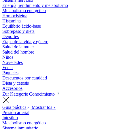
Sistema nervioso
Energía, rendimiento y metabolismo
Metabolismo energético
Homocisteína
Histamina
Equilibrio ácido-base
Sobrepeso y dieta
Deportes
Etapa de la vida y género
Salud de la mujer
Salud del hombre
Niños
Novedades
Venta
Paquetes
Descuentos por cantidad
Dieta y cetosis
Accesorios
Zur Kategorie Conocimiento
Guía práctica
Mostrar los 7
Presión arterial
Intestino
Metabolismo energético
Sistema inmunitario