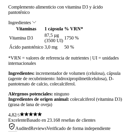
Complemento alimenticio con vitamina D3 y ácido
pantoténico
Ingredientes
Vitaminas
1 cápsula
% VRN*
87,5 µg
Vitamina D3
1750 %
(3500 UI)
Ácido pantoténico
3,0 mg
50 %
*VRN = valores de referencia de nutrientes | UI = unidades
internacionales
Ingredientes:
incrementador de volumen (celulosa), cápsula
(agente de recubrimiento: hidroxipropilmetilcelulosa), D-
pantotenato de calcio, colecalciferol.
Alérgenos potenciales:
ninguno
Ingredientes de origen animal:
colecalciferol (vitamina D3)
(grasa de lana de oveja)
4,82
/5
Excelente
Basado en 23.168 reseñas de clientes
AuditedReviews
Verificado de forma independiente