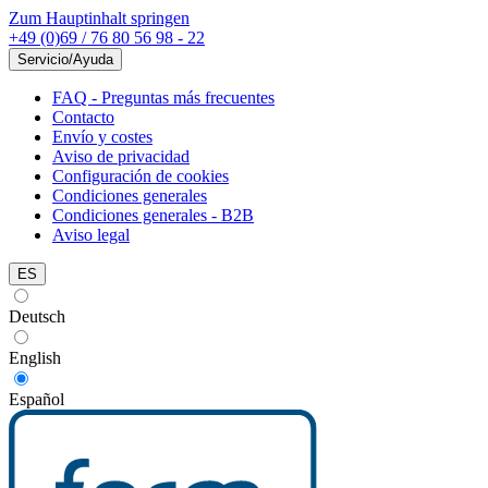
Zum Hauptinhalt springen
+49 (0)69 / 76 80 56 98 - 22
Servicio/Ayuda
FAQ - Preguntas más frecuentes
Contacto
Envío y costes
Aviso de privacidad
Configuración de cookies
Condiciones generales
Condiciones generales - B2B
Aviso legal
ES
Deutsch
English
Español