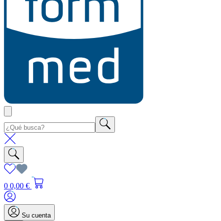
0
0,00 €
Su cuenta