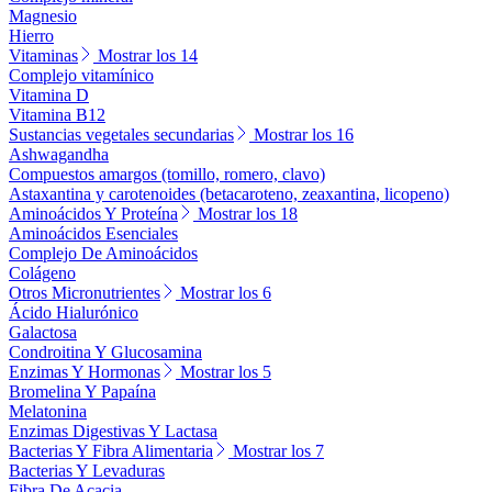
Magnesio
Hierro
Vitaminas
Mostrar los 14
Complejo vitamínico
Vitamina D
Vitamina B12
Sustancias vegetales secundarias
Mostrar los 16
Ashwagandha
Compuestos amargos (tomillo, romero, clavo)
Astaxantina y carotenoides (betacaroteno, zeaxantina, licopeno)
Aminoácidos Y Proteína
Mostrar los 18
Aminoácidos Esenciales
Complejo De Aminoácidos
Colágeno
Otros Micronutrientes
Mostrar los 6
Ácido Hialurónico
Galactosa
Condroitina Y Glucosamina
Enzimas Y Hormonas
Mostrar los 5
Bromelina Y Papaína
Melatonina
Enzimas Digestivas Y Lactasa
Bacterias Y Fibra Alimentaria
Mostrar los 7
Bacterias Y Levaduras
Fibra De Acacia