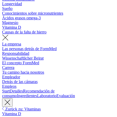
Longevidad
Sueño
Conocimientos sobre micronutrientes
Ácidos grasos omega-3
Magnesio
Vitamina D
Causas de la falta de hierro
La empresa
Las personas detrás de FormMed
Responsabilidad
Wissenschaftlicher Beirat
El concepto FormMed
Carrera
Tu camino hacia nosotros
Empleador
Detrás de las cámaras
Empleos
Start
Detalles
Recomendación de
consumo
Ingredientes
Laboratorio
Evaluación
Zurück zu: Vitaminas
Vitamina D