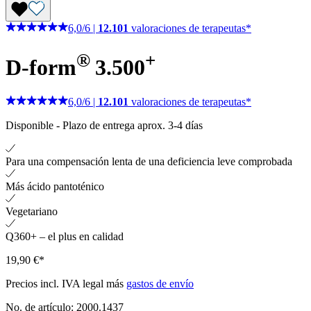
6,0
/
6
|
12.101
valoraciones de terapeutas*
®
+
D-form
3.500
6,0
/
6
|
12.101
valoraciones de terapeutas*
Disponible
-
Plazo de entrega aprox. 3-4 días
Para una compensación lenta de una deficiencia leve comprobada
Más ácido pantoténico
Vegetariano
Q360+ – el plus en calidad
19,90 €*
Precios incl. IVA legal más
gastos de envío
No. de artículo:
2000.1437