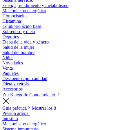
Sistema nervioso
Energía, rendimiento y metabolismo
Metabolismo energético
Homocisteína
Histamina
Equilibrio ácido-base
Sobrepeso y dieta
Deportes
Etapa de la vida y género
Salud de la mujer
Salud del hombre
Niños
Novedades
Venta
Paquetes
Descuentos por cantidad
Dieta y cetosis
Accesorios
Zur Kategorie Conocimiento
Guía práctica
Mostrar los 8
Presión arterial
Intestino
Metabolismo energético
Sistema inmunitario