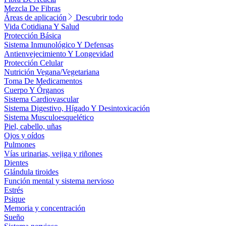
Mezcla De Fibras
Áreas de aplicación
Descubrir todo
Vida Cotidiana Y Salud
Protección Básica
Sistema Inmunológico Y Defensas
Antienvejecimiento Y Longevidad
Protección Celular
Nutrición Vegana/Vegetariana
Toma De Medicamentos
Cuerpo Y Órganos
Sistema Cardiovascular
Sistema Digestivo, Hígado Y Desintoxicación
Sistema Musculoesquelético
Piel, cabello, uñas
Ojos y oídos
Pulmones
Vías urinarias, vejiga y riñones
Dientes
Glándula tiroides
Función mental y sistema nervioso
Estrés
Psique
Memoria y concentración
Sueño