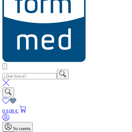
0
0,00 €
Su cuenta