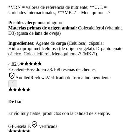
*VRN = valores de referencia de nutriente; **U. I. =
Unidades Internacionales; ***MK-7 = Menaquinona-7
Posibles alérgenos:
ninguno
Materias primas de origen animal:
Colecalciferol (vitamina
D3) (grasa de lana de oveja)
Ingredientes:
Agente de carga (Celulosa), cápsula:
Hidroxipropilmetilcelulosa (de origen vegetal), D-pantotenato
cálcico, Colecalciferol, Menaquinona-7 (MK-7).
4,82
/5
Excelente
Basado en 23.168 reseñas de clientes
AuditedReviews
Verificado de forma independiente
De fiar
Envío muy fiable, productos con la calidad de siempre.
GF
Gisela F.
verificada