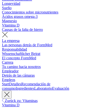
Longevidad
Sueño
Conocimientos sobre micronutrientes
Ácidos grasos omega-3
Magnesio
Vitamina D
Causas de la falta de hierro
La empresa
Las personas detrás de FormMed
Responsabilidad
Wissenschaftlicher Beirat
El concepto FormMed
Carrera
Tu camino hacia nosotros
Empleador
Detrás de las cámaras
Empleos
Start
Detalles
Recomendación de
consumo
Ingredientes
Laboratorio
Evaluación
Zurück zu: Vitaminas
Vitamina D