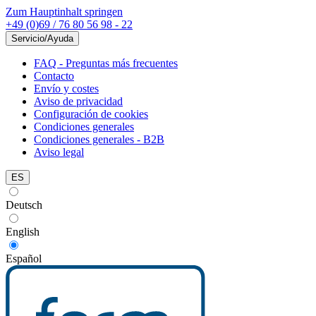
Zum Hauptinhalt springen
+49 (0)69 / 76 80 56 98 - 22
Servicio/Ayuda
FAQ - Preguntas más frecuentes
Contacto
Envío y costes
Aviso de privacidad
Configuración de cookies
Condiciones generales
Condiciones generales - B2B
Aviso legal
ES
Deutsch
English
Español