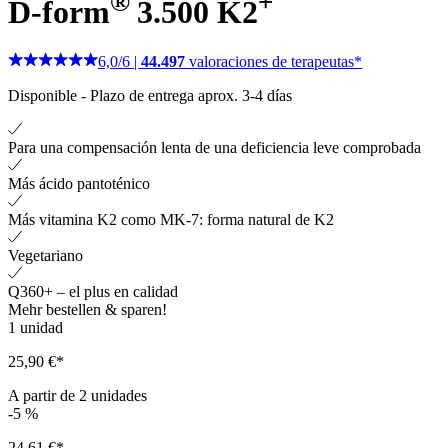
®
+
D-form
3.500 K2
6,0
/
6
|
44.497
valoraciones de terapeutas*
Disponible
-
Plazo de entrega aprox. 3-4 días
Para una compensación lenta de una deficiencia leve comprobada
Más ácido pantoténico
Más vitamina K2 como MK-7: forma natural de K2
Vegetariano
Q360+ – el plus en calidad
Mehr bestellen & sparen!
1
unidad
25,90 €*
A partir de
2
unidades
-5
%
24,61 €*