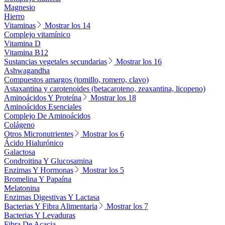
Magnesio
Hierro
Vitaminas
Mostrar los 14
Complejo vitamínico
Vitamina D
Vitamina B12
Sustancias vegetales secundarias
Mostrar los 16
Ashwagandha
Compuestos amargos (tomillo, romero, clavo)
Astaxantina y carotenoides (betacaroteno, zeaxantina, licopeno)
Aminoácidos Y Proteína
Mostrar los 18
Aminoácidos Esenciales
Complejo De Aminoácidos
Colágeno
Otros Micronutrientes
Mostrar los 6
Ácido Hialurónico
Galactosa
Condroitina Y Glucosamina
Enzimas Y Hormonas
Mostrar los 5
Bromelina Y Papaína
Melatonina
Enzimas Digestivas Y Lactasa
Bacterias Y Fibra Alimentaria
Mostrar los 7
Bacterias Y Levaduras
Fibra De Acacia