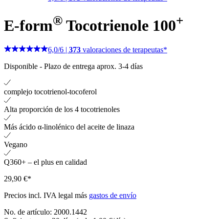
®
+
E-form
Tocotrienole 100
6,0
/
6
|
373
valoraciones de terapeutas*
Disponible
-
Plazo de entrega aprox. 3-4 días
complejo tocotrienol-tocoferol
Alta proporción de los 4 tocotrienoles
Más ácido α-linolénico del aceite de linaza
Vegano
Q360+ – el plus en calidad
29,90 €*
Precios incl. IVA legal más
gastos de envío
No. de artículo:
2000.1442