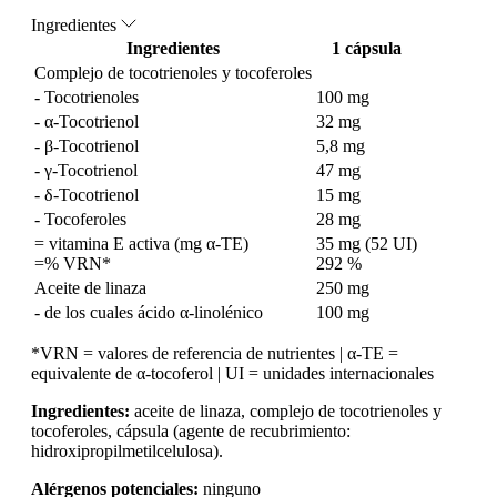
Ingredientes
Ingredientes
1 cápsula
Complejo de tocotrienoles y tocoferoles
- Tocotrienoles
100 mg
- α-Tocotrienol
32 mg
- β-Tocotrienol
5,8 mg
- γ-Tocotrienol
47 mg
- δ-Tocotrienol
15 mg
- Tocoferoles
28 mg
= vitamina E activa (mg α-TE)
35 mg (52 UI)
=% VRN*
292 %
Aceite de linaza
250 mg
- de los cuales ácido α-linolénico
100 mg
*VRN = valores de referencia de nutrientes | α-TE =
equivalente de α-tocoferol | UI = unidades internacionales
Ingredientes:
aceite de linaza, complejo de tocotrienoles y
tocoferoles, cápsula (agente de recubrimiento:
hidroxipropilmetilcelulosa).
Alérgenos potenciales:
ninguno