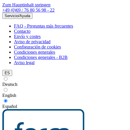
Zum Hauptinhalt springen
+49 (0)69 / 76 80 56 98 - 22
Servicio/Ayuda
FAQ - Preguntas más frecuentes
Contacto
Envío y costes
Aviso de privacidad
Configuración de cookies
Condiciones generales
Condiciones generales - B2B
Aviso legal
ES
Deutsch
English
Español