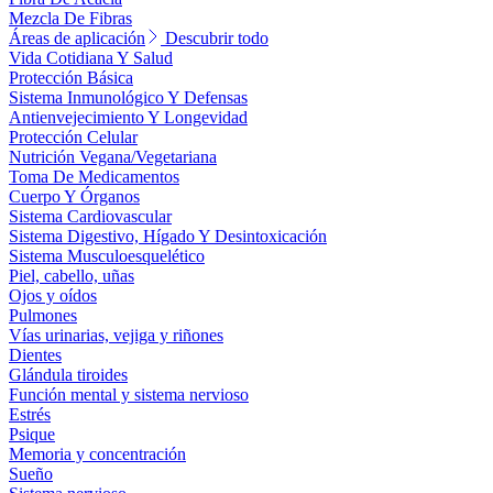
Mezcla De Fibras
Áreas de aplicación
Descubrir todo
Vida Cotidiana Y Salud
Protección Básica
Sistema Inmunológico Y Defensas
Antienvejecimiento Y Longevidad
Protección Celular
Nutrición Vegana/Vegetariana
Toma De Medicamentos
Cuerpo Y Órganos
Sistema Cardiovascular
Sistema Digestivo, Hígado Y Desintoxicación
Sistema Musculoesquelético
Piel, cabello, uñas
Ojos y oídos
Pulmones
Vías urinarias, vejiga y riñones
Dientes
Glándula tiroides
Función mental y sistema nervioso
Estrés
Psique
Memoria y concentración
Sueño