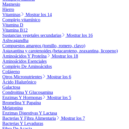
Magnesio
Hierro
Vitaminas
Mostrar los 14
Complejo vitamínico
Vitamina D
Vitamina B12
Sustancias vegetales secundarias
Mostrar los 16
Ashwagandha
Compuestos amargos (tomillo, romero, clavo)
Astaxantina y carotenoides (betacaroteno, zeaxantina, licopeno)
Aminoácidos Y Proteína
Mostrar los 18
Aminoácidos Esenciales
Complejo De Aminoácidos
Colágeno
Otros Micronutrientes
Mostrar los 6
Ácido Hialurónico
Galactosa
Condroitina Y Glucosamina
Enzimas Y Hormonas
Mostrar los 5
Bromelina Y Papaína
Melatonina
Enzimas Digestivas Y Lactasa
Bacterias Y Fibra Alimentaria
Mostrar los 7
Bacterias Y Levaduras
Fibra De Acacia