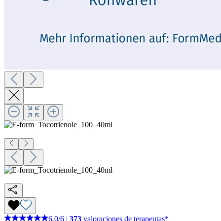
6,0
/
6
|
373
valoraciones de terapeutas*