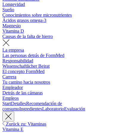
Longevidad
Sueño
Conocimientos sobre micronutrientes
Ácidos grasos omega-3
Magnesio
Vitamina D
Causas de la falta de hierro
La empresa
Las personas detrás de FormMed
Responsabilidad
Wissenschaftlicher Beirat
El concepto FormMed
Carrera
Tu camino hacia nosotros
Empleador
Detrás de las cámaras
Empleos
Start
Detalles
Recomendación de
consumo
Ingredientes
Laboratorio
Evaluación
Zurück zu: Vitaminas
Vitamina E