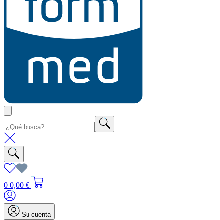
0
0,00 €
Su cuenta