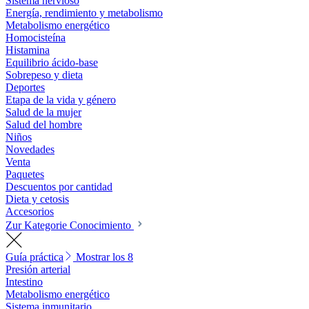
Sistema nervioso
Energía, rendimiento y metabolismo
Metabolismo energético
Homocisteína
Histamina
Equilibrio ácido-base
Sobrepeso y dieta
Deportes
Etapa de la vida y género
Salud de la mujer
Salud del hombre
Niños
Novedades
Venta
Paquetes
Descuentos por cantidad
Dieta y cetosis
Accesorios
Zur Kategorie Conocimiento
Guía práctica
Mostrar los 8
Presión arterial
Intestino
Metabolismo energético
Sistema inmunitario