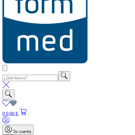
0
0,00 €
Su cuenta