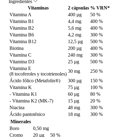
Ingredientes
Vitaminas
2 cápsulas
% VRN*
Vitamina A
400 µg
50 %
Vitamina B1
4,4 mg
400 %
Vitamina B2
5,6 mg
400 %
Vitamina B6
4,2 mg
300 %
Vitamina B12
12,5 µg
500 %
Biotina
200 µg
400 %
Vitamina C
240 mg
300 %
Vitamina D3
25 µg
500 %
Vitamina E
30 mg
250 %
(8 tocoferoles y tocotrienoles)
Ácido fólico (Metafolin®)
300 µg
150 %
Vitamina K
75 µg
100 %
- Vitamina K1
60 µg
80 %
- Vitamina K2 (MK-7)
15 µg
20 %
Niacina
48 mg
300 %
Ácido pantoténico
18 mg
300 %
Minerales
Boro
0,50 mg
Cromo
20 µg
50 %