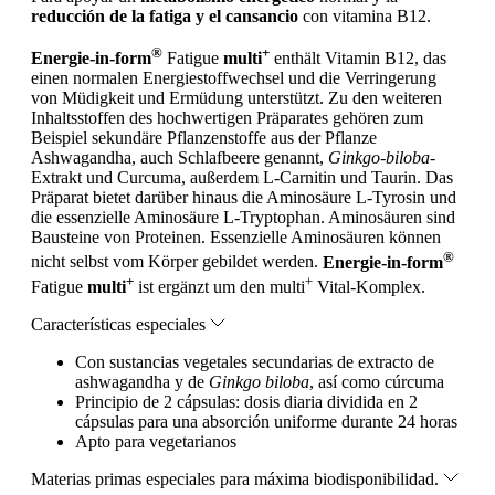
reducción de la fatiga y el cansancio
con vitamina B12.
®
+
Energie-in-form
Fatigue
multi
enthält Vitamin B12, das
einen normalen Energiestoffwechsel und die Verringerung
von Müdigkeit und Ermüdung unterstützt. Zu den weiteren
Inhaltsstoffen des hochwertigen Präparates gehören zum
Beispiel sekundäre Pflanzenstoffe aus der Pflanze
Ashwagandha, auch Schlafbeere genannt,
Ginkgo-biloba
-
Extrakt und Curcuma, außerdem L-Carnitin und Taurin. Das
Präparat bietet darüber hinaus die Aminosäure L-Tyrosin und
die essenzielle Aminosäure L-Tryptophan. Aminosäuren sind
Bausteine von Proteinen. Essenzielle Aminosäuren können
®
nicht selbst vom Körper gebildet werden.
Energie-in-form
+
+
Fatigue
multi
ist ergänzt um den multi
Vital-Komplex.
Características especiales
Con sustancias vegetales secundarias de extracto de
ashwagandha y de
Ginkgo biloba
, así como cúrcuma
Principio de 2 cápsulas: dosis diaria dividida en 2
cápsulas para una absorción uniforme durante 24 horas
Apto para vegetarianos
Materias primas especiales para máxima biodisponibilidad.