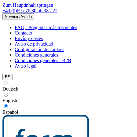
Zum Hauptinhalt springen
+49 (0)69 / 76 80 56 98 - 22
Servicio/Ayuda
FAQ - Preguntas más frecuentes
Contacto
Envío y costes
Aviso de privacidad
Configuración de cookies
Condiciones generales
Condiciones generales - B2B
Aviso legal
ES
Deutsch
English
Español