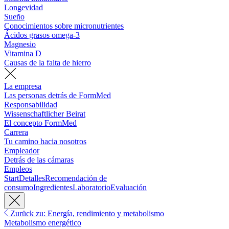
Longevidad
Sueño
Conocimientos sobre micronutrientes
Ácidos grasos omega-3
Magnesio
Vitamina D
Causas de la falta de hierro
La empresa
Las personas detrás de FormMed
Responsabilidad
Wissenschaftlicher Beirat
El concepto FormMed
Carrera
Tu camino hacia nosotros
Empleador
Detrás de las cámaras
Empleos
Start
Detalles
Recomendación de
consumo
Ingredientes
Laboratorio
Evaluación
Zurück zu: Energía, rendimiento y metabolismo
Metabolismo energético