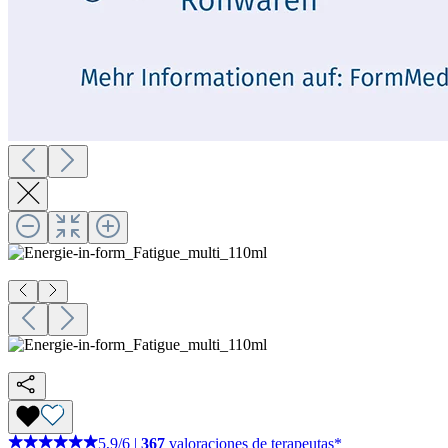
5,9
/
6
|
367
valoraciones de terapeutas*