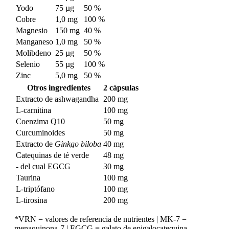
Yodo
75 µg
50 %
Cobre
1,0 mg
100 %
Magnesio
150 mg
40 %
Manganeso
1,0 mg
50 %
Molibdeno
25 µg
50 %
Selenio
55 µg
100 %
Zinc
5,0 mg
50 %
Otros ingredientes
2 cápsulas
Extracto de ashwagandha
200 mg
L-carnitina
100 mg
Coenzima Q10
50 mg
Curcuminoides
50 mg
Extracto de
Ginkgo biloba
40 mg
Catequinas de té verde
48 mg
- del cual EGCG
30 mg
Taurina
100 mg
L-triptófano
100 mg
L-tirosina
200 mg
*VRN = valores de referencia de nutrientes | MK-7 =
menaquinona-7 | EGCG = galato de epigalocatequina