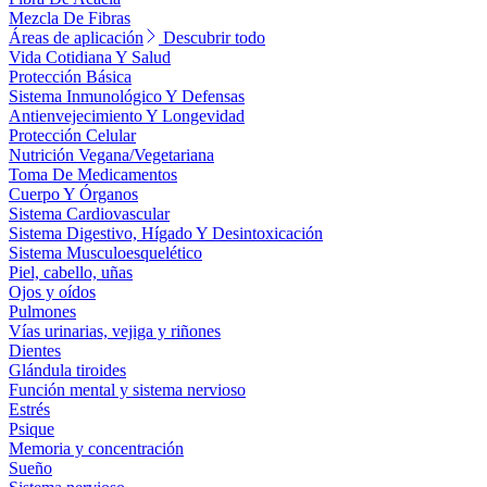
Mezcla De Fibras
Áreas de aplicación
Descubrir todo
Vida Cotidiana Y Salud
Protección Básica
Sistema Inmunológico Y Defensas
Antienvejecimiento Y Longevidad
Protección Celular
Nutrición Vegana/Vegetariana
Toma De Medicamentos
Cuerpo Y Órganos
Sistema Cardiovascular
Sistema Digestivo, Hígado Y Desintoxicación
Sistema Musculoesquelético
Piel, cabello, uñas
Ojos y oídos
Pulmones
Vías urinarias, vejiga y riñones
Dientes
Glándula tiroides
Función mental y sistema nervioso
Estrés
Psique
Memoria y concentración
Sueño