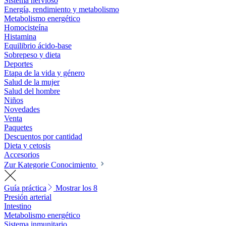
Sistema nervioso
Energía, rendimiento y metabolismo
Metabolismo energético
Homocisteína
Histamina
Equilibrio ácido-base
Sobrepeso y dieta
Deportes
Etapa de la vida y género
Salud de la mujer
Salud del hombre
Niños
Novedades
Venta
Paquetes
Descuentos por cantidad
Dieta y cetosis
Accesorios
Zur Kategorie Conocimiento
Guía práctica
Mostrar los 8
Presión arterial
Intestino
Metabolismo energético
Sistema inmunitario