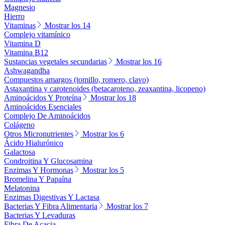
Magnesio
Hierro
Vitaminas
Mostrar los 14
Complejo vitamínico
Vitamina D
Vitamina B12
Sustancias vegetales secundarias
Mostrar los 16
Ashwagandha
Compuestos amargos (tomillo, romero, clavo)
Astaxantina y carotenoides (betacaroteno, zeaxantina, licopeno)
Aminoácidos Y Proteína
Mostrar los 18
Aminoácidos Esenciales
Complejo De Aminoácidos
Colágeno
Otros Micronutrientes
Mostrar los 6
Ácido Hialurónico
Galactosa
Condroitina Y Glucosamina
Enzimas Y Hormonas
Mostrar los 5
Bromelina Y Papaína
Melatonina
Enzimas Digestivas Y Lactasa
Bacterias Y Fibra Alimentaria
Mostrar los 7
Bacterias Y Levaduras
Fibra De Acacia