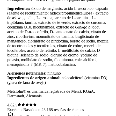
Ingredientes:
óxido de magnesio, ácido L-ascórbico, cápsula
(agente de recubrimiento: hidroxipropilmetilcelulosa), extracto
de ashwagandha, L-tirosina, tartrato de L-carnitina, L-
triptófano, taurina, extracto de té verde, extracto de cúrcuma,
coenzima Q10, nicotinamida, extracto de
Ginkgo biloba
,
acetato de D-α-tocoferilo, D-pantotenato de calcio, citrato de
zinc, riboflavina, mononitrato de tiamina, bisglicinato de
manganeso, clorhidrato de piridoxina, borato de sodio, mezcla
de tocotrienoles y tocoferoles, citrato de cobre, mezcla de
tocoferoles, acetato de retinilo, L-metilfolato de calcio, D-
biotina, selenato de sodio, cloruro de cromo, yoduro de
potasio, molibdato de sodio, filoquinona, colecalciferol,
menaquinona-7 (MK-7), metilcobalamina.
Alérgenos potenciales:
ninguno
Ingredientes de origen animal:
colecalciferol (vitamina D3)
(grasa de lana de oveja)
Metafolin® es una marca registrada de Merck KGaA,
Darmstadt, Alemania
4,82
/5
Excelente
Basado en 23.168 reseñas de clientes