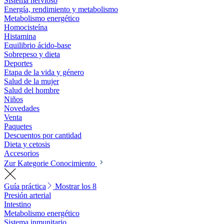
Sistema nervioso
Energía, rendimiento y metabolismo
Metabolismo energético
Homocisteína
Histamina
Equilibrio ácido-base
Sobrepeso y dieta
Deportes
Etapa de la vida y género
Salud de la mujer
Salud del hombre
Niños
Novedades
Venta
Paquetes
Descuentos por cantidad
Dieta y cetosis
Accesorios
Zur Kategorie Conocimiento
Guía práctica
Mostrar los 8
Presión arterial
Intestino
Metabolismo energético
Sistema inmunitario