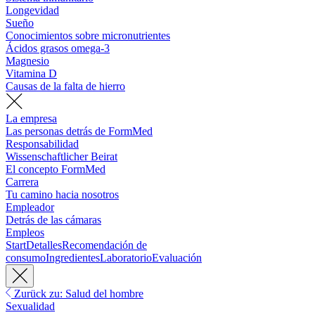
Longevidad
Sueño
Conocimientos sobre micronutrientes
Ácidos grasos omega-3
Magnesio
Vitamina D
Causas de la falta de hierro
La empresa
Las personas detrás de FormMed
Responsabilidad
Wissenschaftlicher Beirat
El concepto FormMed
Carrera
Tu camino hacia nosotros
Empleador
Detrás de las cámaras
Empleos
Start
Detalles
Recomendación de
consumo
Ingredientes
Laboratorio
Evaluación
Zurück zu: Salud del hombre
Sexualidad