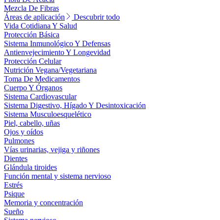
Mezcla De Fibras
Áreas de aplicación
Descubrir todo
Vida Cotidiana Y Salud
Protección Básica
Sistema Inmunológico Y Defensas
Antienvejecimiento Y Longevidad
Protección Celular
Nutrición Vegana/Vegetariana
Toma De Medicamentos
Cuerpo Y Órganos
Sistema Cardiovascular
Sistema Digestivo, Hígado Y Desintoxicación
Sistema Musculoesquelético
Piel, cabello, uñas
Ojos y oídos
Pulmones
Vías urinarias, vejiga y riñones
Dientes
Glándula tiroides
Función mental y sistema nervioso
Estrés
Psique
Memoria y concentración
Sueño