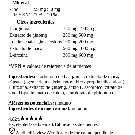
Mineral
Zinc
2,5 mg
5,0 mg
= % VRN*
25 %
50 %
Otros ingredientes
L-arginina
750 mg
1500 mg
Extracto de ginseng
250 mg
500 mg
- de los cuales ginsenósidos
100 mg
200 mg
Extracto de maca
500 mg
1000 mg
L-tirosina
300 mg
600 mg
*VRN = valores de referencia de nutrientes
Ingredientes:
clorhidrato de L-arginina, extracto de maca,
cápsula (agente de recubrimiento: hidroxipropilmetilcelulosa),
L-tirosina, extracto de ginseng, ácido L-ascórbico, citrato de
zinc, D-pantotenato de calcio, clorhidrato de piridoxina.
Alérgenos potenciales:
ninguno
Ingredientes de origen animal:
ninguno
4,82
/5
Excelente
Basado en 23.168 reseñas de clientes
AuditedReviews
Verificado de forma independiente