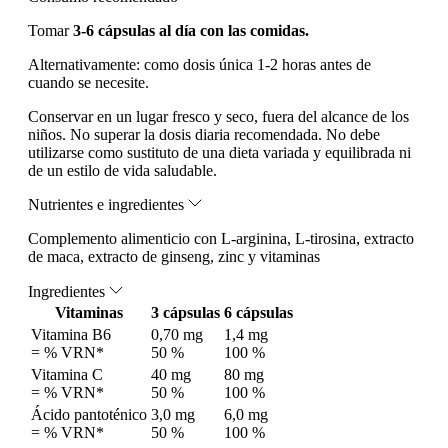
Tomar
3-6 cápsulas al día con las comidas.
Alternativamente: como dosis única 1-2 horas antes de
cuando se necesite.
Conservar en un lugar fresco y seco, fuera del alcance de los
niños. No superar la dosis diaria recomendada. No debe
utilizarse como sustituto de una dieta variada y equilibrada ni
de un estilo de vida saludable.
Nutrientes e ingredientes
Complemento alimenticio con L-arginina, L-tirosina, extracto
de maca, extracto de ginseng, zinc y vitaminas
Ingredientes
Vitaminas
3 cápsulas
6 cápsulas
Vitamina B6
0,70 mg
1,4 mg
= % VRN*
50 %
100 %
Vitamina C
40 mg
80 mg
= % VRN*
50 %
100 %
Ácido pantoténico
3,0 mg
6,0 mg
= % VRN*
50 %
100 %