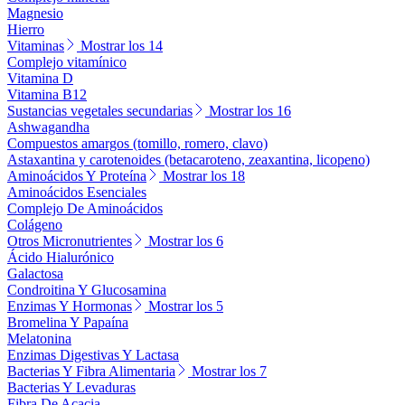
Magnesio
Hierro
Vitaminas
Mostrar los 14
Complejo vitamínico
Vitamina D
Vitamina B12
Sustancias vegetales secundarias
Mostrar los 16
Ashwagandha
Compuestos amargos (tomillo, romero, clavo)
Astaxantina y carotenoides (betacaroteno, zeaxantina, licopeno)
Aminoácidos Y Proteína
Mostrar los 18
Aminoácidos Esenciales
Complejo De Aminoácidos
Colágeno
Otros Micronutrientes
Mostrar los 6
Ácido Hialurónico
Galactosa
Condroitina Y Glucosamina
Enzimas Y Hormonas
Mostrar los 5
Bromelina Y Papaína
Melatonina
Enzimas Digestivas Y Lactasa
Bacterias Y Fibra Alimentaria
Mostrar los 7
Bacterias Y Levaduras
Fibra De Acacia