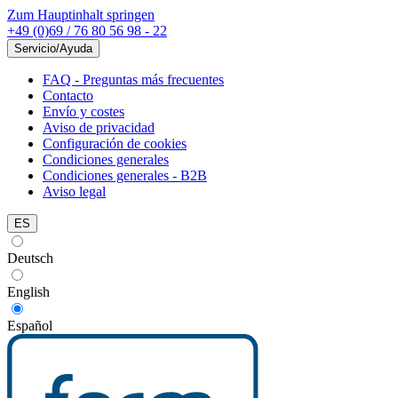
Zum Hauptinhalt springen
+49 (0)69 / 76 80 56 98 - 22
Servicio/Ayuda
FAQ - Preguntas más frecuentes
Contacto
Envío y costes
Aviso de privacidad
Configuración de cookies
Condiciones generales
Condiciones generales - B2B
Aviso legal
ES
Deutsch
English
Español