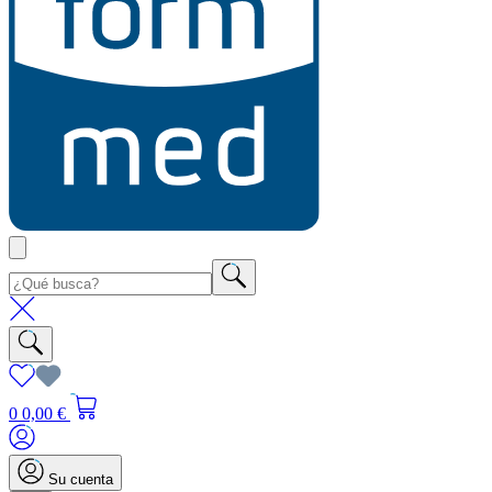
0
0,00 €
Su cuenta