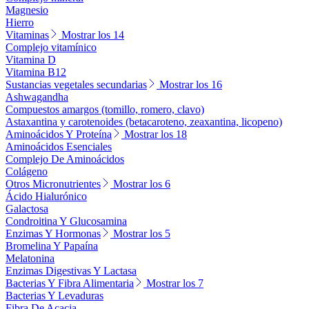
Magnesio
Hierro
Vitaminas
Mostrar los 14
Complejo vitamínico
Vitamina D
Vitamina B12
Sustancias vegetales secundarias
Mostrar los 16
Ashwagandha
Compuestos amargos (tomillo, romero, clavo)
Astaxantina y carotenoides (betacaroteno, zeaxantina, licopeno)
Aminoácidos Y Proteína
Mostrar los 18
Aminoácidos Esenciales
Complejo De Aminoácidos
Colágeno
Otros Micronutrientes
Mostrar los 6
Ácido Hialurónico
Galactosa
Condroitina Y Glucosamina
Enzimas Y Hormonas
Mostrar los 5
Bromelina Y Papaína
Melatonina
Enzimas Digestivas Y Lactasa
Bacterias Y Fibra Alimentaria
Mostrar los 7
Bacterias Y Levaduras
Fibra De Acacia