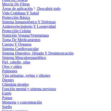
Mezcla De Fibras
Áreas de aplicación
Descubrir todo
Vida Cotidiana Y Salud
Protección Básica
Sistema Inmunológico Y Defensas
Antienvejecimiento Y Longevidad
Protección Celular
Nutrición Vegana/Vegetariana
Toma De Medicamentos
Cuerpo Y Órganos
Sistema Cardiovascular
Sistema Digestivo, Hígado Y Desintoxicación
Sistema Musculoesquelético
Piel, cabello, uñas
Ojos y oídos
Pulmones
Vías urinarias, vejiga y riñones
Dientes
Glándula tiroides
Función mental y sistema nervioso
Estrés
Psique
Memoria y concentración
Sueño