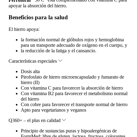
Ferroform
50 C
está complementado con vitamina C para
apoyar la absorción del hierro.
Beneficios para la salud
El hierro apoya:
la formación normal de glóbulos rojos y hemoglobina
para un transporte adecuado de oxígeno en el cuerpo, y
la reducción de la fatiga y el cansancio.
Características especiales
Dosis alta
Pirofosfato de hierro microencapsulado y fumarato de
hierro (II)
Con vitamina C para favorecer la absorción de hierro
Con vitamina B2 para favorecer el metabolismo normal
del hierro
Con cobre para favorecer el transporte normal de hierro
Apto para vegetarianos y veganos
Q360+ – el plus en calidad
Principio de sustancias puras y hipoalergénicas de
FormMed: libre de gluten, lactosa, fructosa, colorantes,