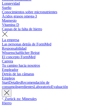
Longevidad
Sueño
Conocimientos sobre micronutrientes
Ácidos grasos omega-3
Magnesio
Vitamina D
Causas de la falta de hierro
La empresa
Las personas detrás de FormMed
Responsabilidad
Wissenschaftlicher Beirat
El concepto FormMed
Carrera
Tu camino hacia nosotros
Empleador
Detrás de las cámaras
Empleos
Start
Detalles
Recomendación de
consumo
Ingredientes
Laboratorio
Evaluación
Zurück zu: Minerales
Hierro