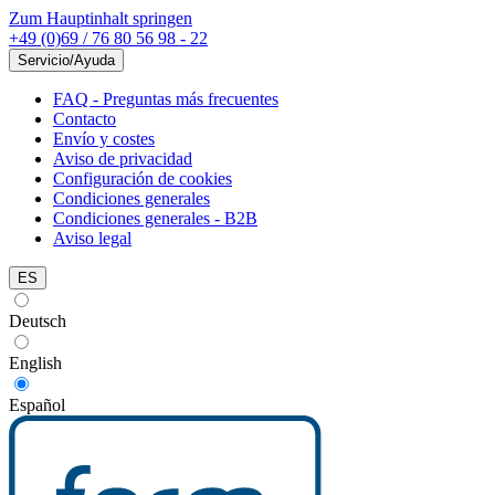
Zum Hauptinhalt springen
+49 (0)69 / 76 80 56 98 - 22
Servicio/Ayuda
FAQ - Preguntas más frecuentes
Contacto
Envío y costes
Aviso de privacidad
Configuración de cookies
Condiciones generales
Condiciones generales - B2B
Aviso legal
ES
Deutsch
English
Español