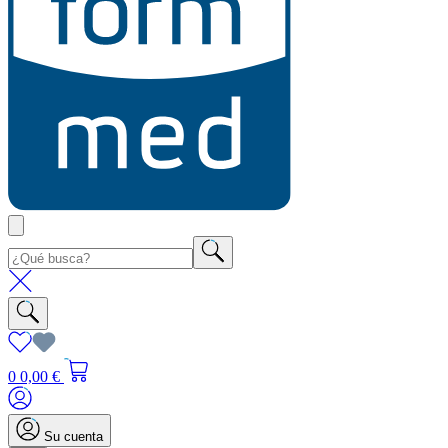
0
0,00 €
Su cuenta