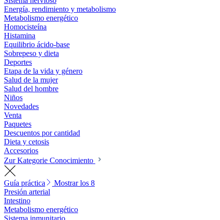
Sistema nervioso
Energía, rendimiento y metabolismo
Metabolismo energético
Homocisteína
Histamina
Equilibrio ácido-base
Sobrepeso y dieta
Deportes
Etapa de la vida y género
Salud de la mujer
Salud del hombre
Niños
Novedades
Venta
Paquetes
Descuentos por cantidad
Dieta y cetosis
Accesorios
Zur Kategorie Conocimiento
Guía práctica
Mostrar los 8
Presión arterial
Intestino
Metabolismo energético
Sistema inmunitario