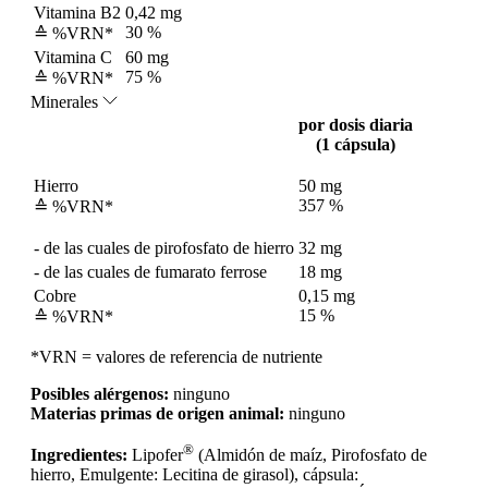
Vitamina B2
0,42 mg
30 %
≙ %VRN*
Vitamina C
60 mg
75 %
≙ %VRN*
Minerales
por dosis diaria
(1 cápsula)
Hierro
50 mg
357 %
≙ %VRN*
- de las cuales de pirofosfato de hierro
32 mg
- de las cuales de fumarato ferrose
18 mg
Cobre
0,15 mg
15 %
≙ %VRN*
*VRN = valores de referencia de nutriente
Posibles alérgenos:
ninguno
Materias primas de origen animal:
ninguno
®
Ingredientes:
Lipofer
(Almidón de maíz, Pirofosfato de
hierro, Emulgente: Lecitina de girasol), cápsula: