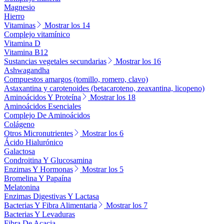
Magnesio
Hierro
Vitaminas
Mostrar los 14
Complejo vitamínico
Vitamina D
Vitamina B12
Sustancias vegetales secundarias
Mostrar los 16
Ashwagandha
Compuestos amargos (tomillo, romero, clavo)
Astaxantina y carotenoides (betacaroteno, zeaxantina, licopeno)
Aminoácidos Y Proteína
Mostrar los 18
Aminoácidos Esenciales
Complejo De Aminoácidos
Colágeno
Otros Micronutrientes
Mostrar los 6
Ácido Hialurónico
Galactosa
Condroitina Y Glucosamina
Enzimas Y Hormonas
Mostrar los 5
Bromelina Y Papaína
Melatonina
Enzimas Digestivas Y Lactasa
Bacterias Y Fibra Alimentaria
Mostrar los 7
Bacterias Y Levaduras
Fibra De Acacia