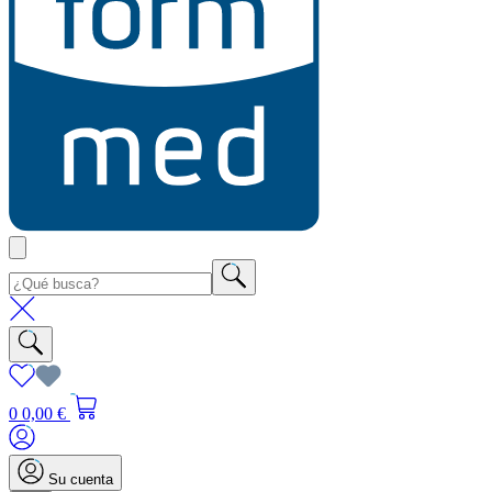
0
0,00 €
Su cuenta