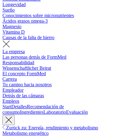
Longevidad
Sueño
Conocimientos sobre micronutrientes
Ácidos grasos omega-3
Magnesio
Vitamina D
Causas de la falta de hierro
La empresa
Las personas detrás de FormMed
Responsabilidad
Wissenschaftlicher Beirat
El concepto FormMed
Carrera
Tu camino hacia nosotros
Empleador
Detrás de las cámaras
Empleos
Start
Detalles
Recomendación de
consumo
Ingredientes
Laboratorio
Evaluación
Zurück zu: Energía, rendimiento y metabolismo
Metabolismo energético