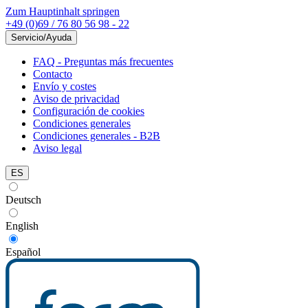
Zum Hauptinhalt springen
+49 (0)69 / 76 80 56 98 - 22
Servicio/Ayuda
FAQ - Preguntas más frecuentes
Contacto
Envío y costes
Aviso de privacidad
Configuración de cookies
Condiciones generales
Condiciones generales - B2B
Aviso legal
ES
Deutsch
English
Español