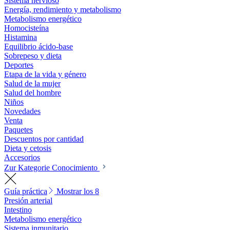
Sistema nervioso
Energía, rendimiento y metabolismo
Metabolismo energético
Homocisteína
Histamina
Equilibrio ácido-base
Sobrepeso y dieta
Deportes
Etapa de la vida y género
Salud de la mujer
Salud del hombre
Niños
Novedades
Venta
Paquetes
Descuentos por cantidad
Dieta y cetosis
Accesorios
Zur Kategorie Conocimiento
Guía práctica
Mostrar los 8
Presión arterial
Intestino
Metabolismo energético
Sistema inmunitario