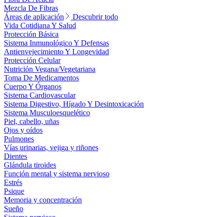
Mezcla De Fibras
Áreas de aplicación
Descubrir todo
Vida Cotidiana Y Salud
Protección Básica
Sistema Inmunológico Y Defensas
Antienvejecimiento Y Longevidad
Protección Celular
Nutrición Vegana/Vegetariana
Toma De Medicamentos
Cuerpo Y Órganos
Sistema Cardiovascular
Sistema Digestivo, Hígado Y Desintoxicación
Sistema Musculoesquelético
Piel, cabello, uñas
Ojos y oídos
Pulmones
Vías urinarias, vejiga y riñones
Dientes
Glándula tiroides
Función mental y sistema nervioso
Estrés
Psique
Memoria y concentración
Sueño