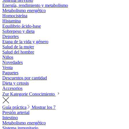
Sistema nervioso
Energía, rendimiento y metabolismo
Metabolismo energético
Homocisteína
Histamina
Equilibrio ácido-base
Sobrepeso y dieta
Deportes
Etapa de la vida y género
Salud de la mujer
Salud del hombre
Niños
Novedades
Venta
Paquetes
Descuentos por cantidad
Dieta y cetosis
Accesorios
Zur Kategorie Conocimiento
Guía práctica
Mostrar los 7
Presión arterial
Intestino
Metabolismo energético
Sistema inmunitario