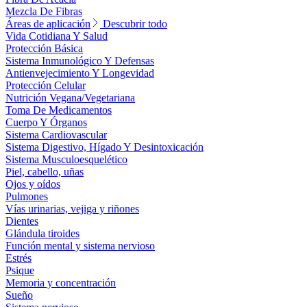
Mezcla De Fibras
Áreas de aplicación
Descubrir todo
Vida Cotidiana Y Salud
Protección Básica
Sistema Inmunológico Y Defensas
Antienvejecimiento Y Longevidad
Protección Celular
Nutrición Vegana/Vegetariana
Toma De Medicamentos
Cuerpo Y Órganos
Sistema Cardiovascular
Sistema Digestivo, Hígado Y Desintoxicación
Sistema Musculoesquelético
Piel, cabello, uñas
Ojos y oídos
Pulmones
Vías urinarias, vejiga y riñones
Dientes
Glándula tiroides
Función mental y sistema nervioso
Estrés
Psique
Memoria y concentración
Sueño