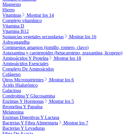
Magnesio
Hierro
Vitaminas
Mostrar los 14
Complejo vitamínico
Vitamina D
Vitamina B12
Sustancias vegetales secundarias
Mostrar los 16
Ashwagandha
Compuestos amargos (tomillo, romero, clavo)
Astaxantina y carotenoides (betacaroteno, zeaxantina, licopeno)
Aminoácidos Y Proteína
Mostrar los 18
Aminoácidos Esenciales
Complejo De Aminoácidos
Colágeno
Otros Micronutrientes
Mostrar los 6
Ácido Hialurónico
Galactosa
Condroitina Y Glucosamina
Enzimas Y Hormonas
Mostrar los 5
Bromelina Y Papaína
Melatonina
Enzimas Digestivas Y Lactasa
Bacterias Y Fibra Alimentaria
Mostrar los 7
Bacterias Y Levaduras
Fibra De Acacia