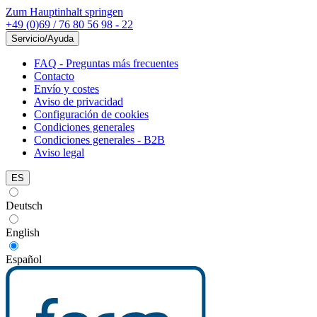
Zum Hauptinhalt springen
+49 (0)69 / 76 80 56 98 - 22
Servicio/Ayuda
FAQ - Preguntas más frecuentes
Contacto
Envío y costes
Aviso de privacidad
Configuración de cookies
Condiciones generales
Condiciones generales - B2B
Aviso legal
ES
Deutsch
English
Español