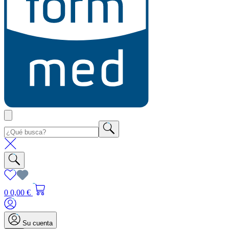
0
0,00 €
Su cuenta