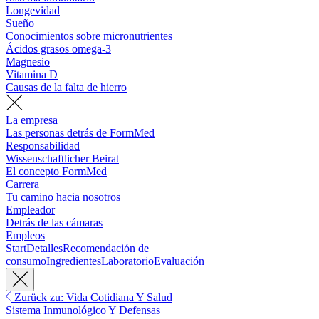
Longevidad
Sueño
Conocimientos sobre micronutrientes
Ácidos grasos omega-3
Magnesio
Vitamina D
Causas de la falta de hierro
La empresa
Las personas detrás de FormMed
Responsabilidad
Wissenschaftlicher Beirat
El concepto FormMed
Carrera
Tu camino hacia nosotros
Empleador
Detrás de las cámaras
Empleos
Start
Detalles
Recomendación de
consumo
Ingredientes
Laboratorio
Evaluación
Zurück zu: Vida Cotidiana Y Salud
Sistema Inmunológico Y Defensas