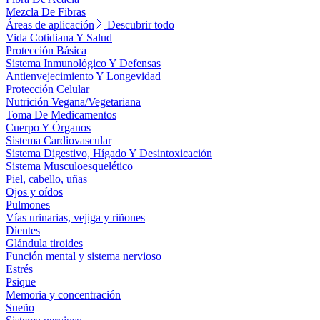
Mezcla De Fibras
Áreas de aplicación
Descubrir todo
Vida Cotidiana Y Salud
Protección Básica
Sistema Inmunológico Y Defensas
Antienvejecimiento Y Longevidad
Protección Celular
Nutrición Vegana/Vegetariana
Toma De Medicamentos
Cuerpo Y Órganos
Sistema Cardiovascular
Sistema Digestivo, Hígado Y Desintoxicación
Sistema Musculoesquelético
Piel, cabello, uñas
Ojos y oídos
Pulmones
Vías urinarias, vejiga y riñones
Dientes
Glándula tiroides
Función mental y sistema nervioso
Estrés
Psique
Memoria y concentración
Sueño