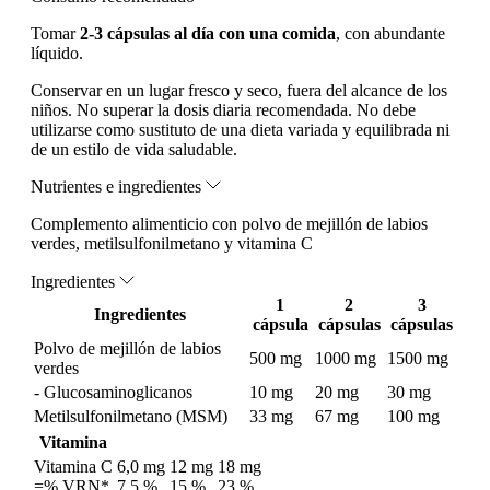
Tomar
2-3 cápsulas al día con una comida
, con abundante
líquido.
Conservar en un lugar fresco y seco, fuera del alcance de los
niños. No superar la dosis diaria recomendada. No debe
utilizarse como sustituto de una dieta variada y equilibrada ni
de un estilo de vida saludable.
Nutrientes e ingredientes
Complemento alimenticio con polvo de mejillón de labios
verdes, metilsulfonilmetano y vitamina C
Ingredientes
1
2
3
Ingredientes
cápsula
cápsulas
cápsulas
Polvo de mejillón de labios
500 mg
1000 mg
1500 mg
verdes
- Glucosaminoglicanos
10 mg
20 mg
30 mg
Metilsulfonilmetano (MSM)
33 mg
67 mg
100 mg
Vitamina
Vitamina C
6,0 mg
12 mg
18 mg
=% VRN*
7,5 %
15 %
23 %