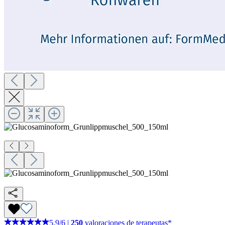
5,9
/
6
|
250
valoraciones de terapeutas*