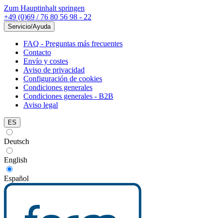
Zum Hauptinhalt springen
+49 (0)69 / 76 80 56 98 - 22
Servicio/Ayuda
FAQ - Preguntas más frecuentes
Contacto
Envío y costes
Aviso de privacidad
Configuración de cookies
Condiciones generales
Condiciones generales - B2B
Aviso legal
ES
Deutsch
English
Español