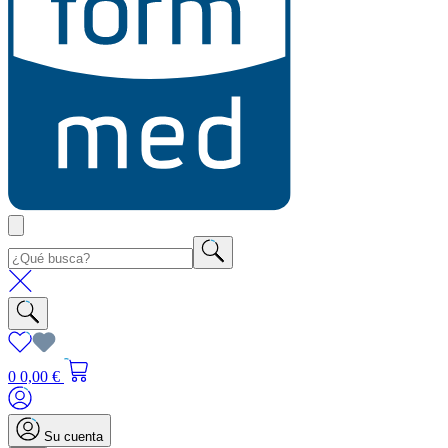
0
0,00 €
Su cuenta