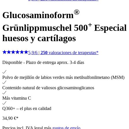
®
Glucosaminoform
+
Grünlippmuschel 500
Especial
huesos y cartílagos
5,9
/
6
|
250
valoraciones de terapeutas*
Disponible
-
Plazo de entrega aprox. 3-4 días
Polvo de mejillón de labios verdes más metilsulfonilmetano (MSM)
Contenido natural de valiosos glicosaminoglicanos
Más vitamina C
Q360+ – el plus en calidad
34,90 €*
Precios incl. IVA legal más
gastos de envío