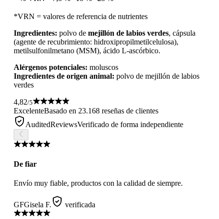
*VRN = valores de referencia de nutrientes
Ingredientes:
polvo de
mejillón de labios verdes
, cápsula
(agente de recubrimiento: hidroxipropilmetilcelulosa),
metilsulfonilmetano (MSM), ácido L-ascórbico.
Alérgenos potenciales:
moluscos
Ingredientes de origen animal:
polvo de mejillón de labios
verdes
4,82
/5
Excelente
Basado en 23.168 reseñas de clientes
AuditedReviews
Verificado de forma independiente
De fiar
Envío muy fiable, productos con la calidad de siempre.
GF
Gisela F.
verificada