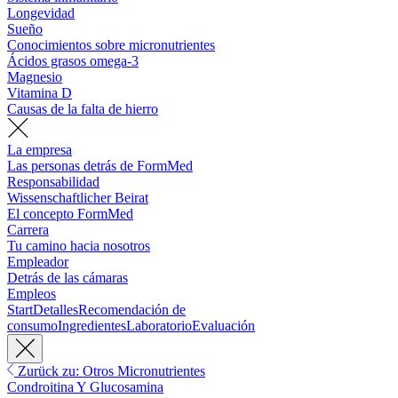
Longevidad
Sueño
Conocimientos sobre micronutrientes
Ácidos grasos omega-3
Magnesio
Vitamina D
Causas de la falta de hierro
La empresa
Las personas detrás de FormMed
Responsabilidad
Wissenschaftlicher Beirat
El concepto FormMed
Carrera
Tu camino hacia nosotros
Empleador
Detrás de las cámaras
Empleos
Start
Detalles
Recomendación de
consumo
Ingredientes
Laboratorio
Evaluación
Zurück zu: Otros Micronutrientes
Condroitina Y Glucosamina