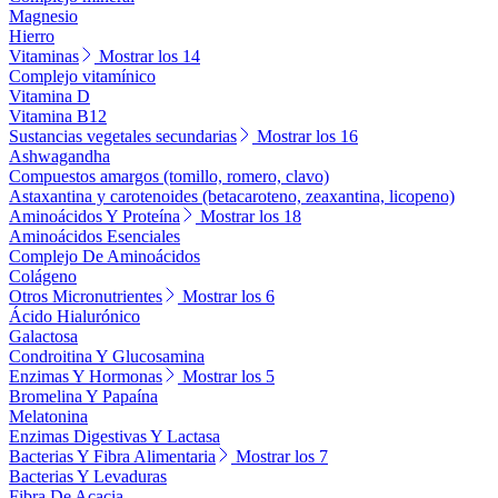
Magnesio
Hierro
Vitaminas
Mostrar los 14
Complejo vitamínico
Vitamina D
Vitamina B12
Sustancias vegetales secundarias
Mostrar los 16
Ashwagandha
Compuestos amargos (tomillo, romero, clavo)
Astaxantina y carotenoides (betacaroteno, zeaxantina, licopeno)
Aminoácidos Y Proteína
Mostrar los 18
Aminoácidos Esenciales
Complejo De Aminoácidos
Colágeno
Otros Micronutrientes
Mostrar los 6
Ácido Hialurónico
Galactosa
Condroitina Y Glucosamina
Enzimas Y Hormonas
Mostrar los 5
Bromelina Y Papaína
Melatonina
Enzimas Digestivas Y Lactasa
Bacterias Y Fibra Alimentaria
Mostrar los 7
Bacterias Y Levaduras
Fibra De Acacia