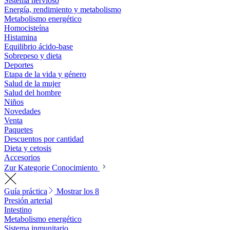
Sistema nervioso
Energía, rendimiento y metabolismo
Metabolismo energético
Homocisteína
Histamina
Equilibrio ácido-base
Sobrepeso y dieta
Deportes
Etapa de la vida y género
Salud de la mujer
Salud del hombre
Niños
Novedades
Venta
Paquetes
Descuentos por cantidad
Dieta y cetosis
Accesorios
Zur Kategorie Conocimiento
Guía práctica
Mostrar los 8
Presión arterial
Intestino
Metabolismo energético
Sistema inmunitario