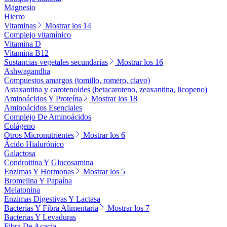
Magnesio
Hierro
Vitaminas
Mostrar los 14
Complejo vitamínico
Vitamina D
Vitamina B12
Sustancias vegetales secundarias
Mostrar los 16
Ashwagandha
Compuestos amargos (tomillo, romero, clavo)
Astaxantina y carotenoides (betacaroteno, zeaxantina, licopeno)
Aminoácidos Y Proteína
Mostrar los 18
Aminoácidos Esenciales
Complejo De Aminoácidos
Colágeno
Otros Micronutrientes
Mostrar los 6
Ácido Hialurónico
Galactosa
Condroitina Y Glucosamina
Enzimas Y Hormonas
Mostrar los 5
Bromelina Y Papaína
Melatonina
Enzimas Digestivas Y Lactasa
Bacterias Y Fibra Alimentaria
Mostrar los 7
Bacterias Y Levaduras
Fibra De Acacia