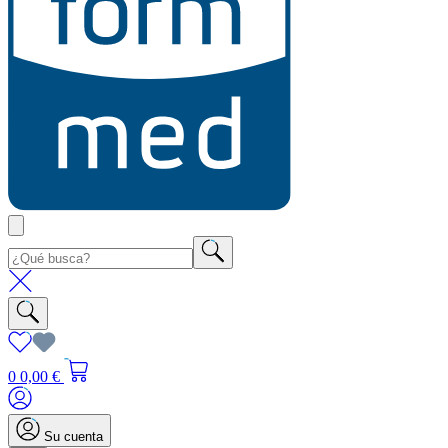
0
0,00 €
Su cuenta