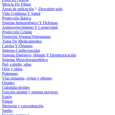
Mezcla De Fibras
Áreas de aplicación
Descubrir todo
Vida Cotidiana Y Salud
Protección Básica
Sistema Inmunológico Y Defensas
Antienvejecimiento Y Longevidad
Protección Celular
Nutrición Vegana/Vegetariana
Toma De Medicamentos
Cuerpo Y Órganos
Sistema Cardiovascular
Sistema Digestivo, Hígado Y Desintoxicación
Sistema Musculoesquelético
Piel, cabello, uñas
Ojos y oídos
Pulmones
Vías urinarias, vejiga y riñones
Dientes
Glándula tiroides
Función mental y sistema nervioso
Estrés
Psique
Memoria y concentración
Sueño