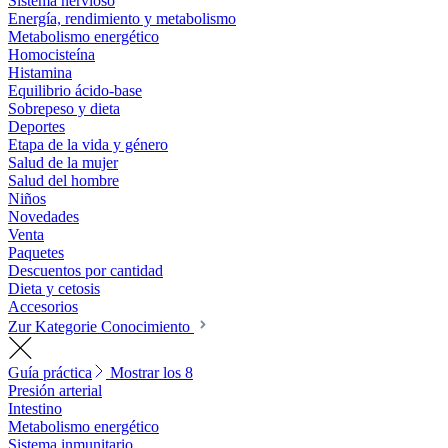
Sistema nervioso
Energía, rendimiento y metabolismo
Metabolismo energético
Homocisteína
Histamina
Equilibrio ácido-base
Sobrepeso y dieta
Deportes
Etapa de la vida y género
Salud de la mujer
Salud del hombre
Niños
Novedades
Venta
Paquetes
Descuentos por cantidad
Dieta y cetosis
Accesorios
Zur Kategorie Conocimiento
Guía práctica
Mostrar los 8
Presión arterial
Intestino
Metabolismo energético
Sistema inmunitario