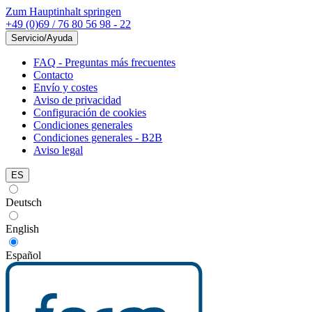
Zum Hauptinhalt springen
+49 (0)69 / 76 80 56 98 - 22
Servicio/Ayuda
FAQ - Preguntas más frecuentes
Contacto
Envío y costes
Aviso de privacidad
Configuración de cookies
Condiciones generales
Condiciones generales - B2B
Aviso legal
ES
Deutsch
English
Español