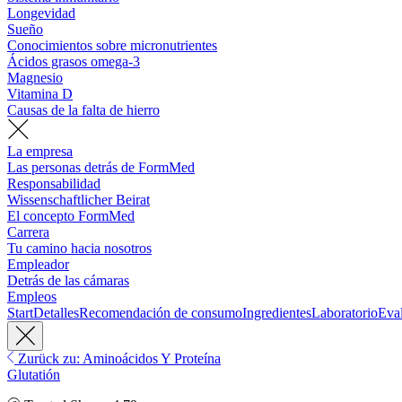
Longevidad
Sueño
Conocimientos sobre micronutrientes
Ácidos grasos omega-3
Magnesio
Vitamina D
Causas de la falta de hierro
La empresa
Las personas detrás de FormMed
Responsabilidad
Wissenschaftlicher Beirat
El concepto FormMed
Carrera
Tu camino hacia nosotros
Empleador
Detrás de las cámaras
Empleos
Start
Detalles
Recomendación de consumo
Ingredientes
Laboratorio
Eva
Zurück zu: Aminoácidos Y Proteína
Glutatión