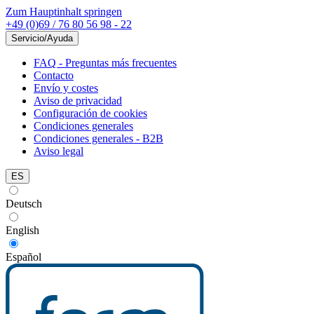
Zum Hauptinhalt springen
+49 (0)69 / 76 80 56 98 - 22
Servicio/Ayuda
FAQ - Preguntas más frecuentes
Contacto
Envío y costes
Aviso de privacidad
Configuración de cookies
Condiciones generales
Condiciones generales - B2B
Aviso legal
ES
Deutsch
English
Español