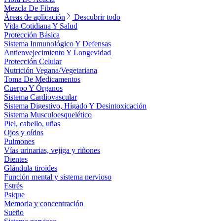
Mezcla De Fibras
Áreas de aplicación
Descubrir todo
Vida Cotidiana Y Salud
Protección Básica
Sistema Inmunológico Y Defensas
Antienvejecimiento Y Longevidad
Protección Celular
Nutrición Vegana/Vegetariana
Toma De Medicamentos
Cuerpo Y Órganos
Sistema Cardiovascular
Sistema Digestivo, Hígado Y Desintoxicación
Sistema Musculoesquelético
Piel, cabello, uñas
Ojos y oídos
Pulmones
Vías urinarias, vejiga y riñones
Dientes
Glándula tiroides
Función mental y sistema nervioso
Estrés
Psique
Memoria y concentración
Sueño