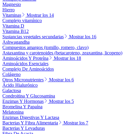
Magnesio
Hierro
Vitaminas
Mostrar los 14
Complejo vitamínico
Vitamina D
Vitamina B12
Sustancias vegetales secundarias
Mostrar los 16
Ashwagandha
Compuestos amargos (tomillo, romero, clavo)
Astaxantina y carotenoides (betacaroteno, zeaxantina, licopeno)
Aminoácidos Y Proteína
Mostrar los 18
Aminoácidos Esenciales
Complejo De Aminoácidos
Colágeno
Otros Micronutrientes
Mostrar los 6
Ácido Hialurónico
Galactosa
Condroitina Y Glucosamina
Enzimas Y Hormonas
Mostrar los 5
Bromelina Y Papaína
Melatonina
Enzimas Digestivas Y Lactasa
Bacterias Y Fibra Alimentaria
Mostrar los 7
Bacterias Y Levaduras
Fibra De Acacia