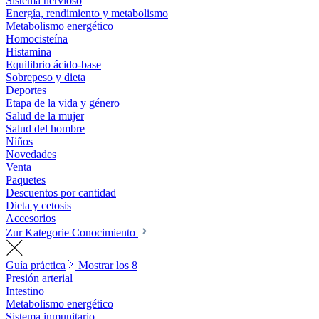
Sistema nervioso
Energía, rendimiento y metabolismo
Metabolismo energético
Homocisteína
Histamina
Equilibrio ácido-base
Sobrepeso y dieta
Deportes
Etapa de la vida y género
Salud de la mujer
Salud del hombre
Niños
Novedades
Venta
Paquetes
Descuentos por cantidad
Dieta y cetosis
Accesorios
Zur Kategorie Conocimiento
Guía práctica
Mostrar los 8
Presión arterial
Intestino
Metabolismo energético
Sistema inmunitario