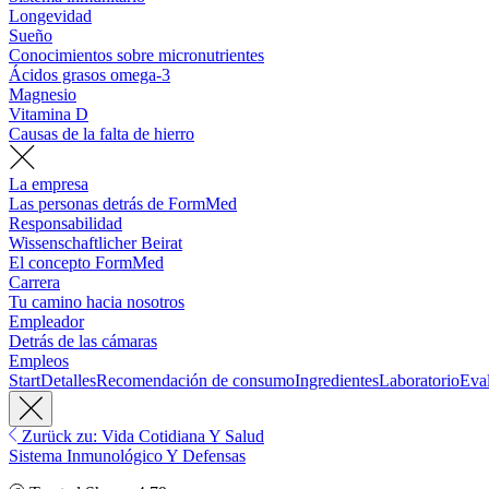
Longevidad
Sueño
Conocimientos sobre micronutrientes
Ácidos grasos omega-3
Magnesio
Vitamina D
Causas de la falta de hierro
La empresa
Las personas detrás de FormMed
Responsabilidad
Wissenschaftlicher Beirat
El concepto FormMed
Carrera
Tu camino hacia nosotros
Empleador
Detrás de las cámaras
Empleos
Start
Detalles
Recomendación de consumo
Ingredientes
Laboratorio
Eva
Zurück zu: Vida Cotidiana Y Salud
Sistema Inmunológico Y Defensas