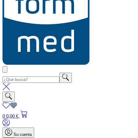
0
0,00 €
Su cuenta