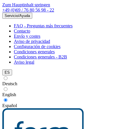
Zum Hauptinhalt springen
+49 (0)69 / 76 80 56 98 - 22
Servicio/Ayuda
FAQ - Preguntas más frecuentes
Contacto
Envío y costes
Aviso de privacidad
Configuración de cookies
Condiciones generales
Condiciones generales - B2B
Aviso legal
ES
Deutsch
English
Español