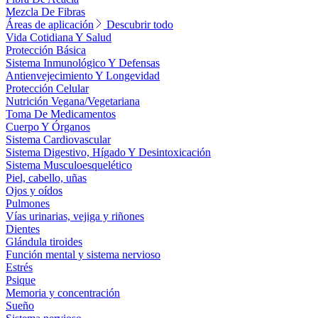
Mezcla De Fibras
Áreas de aplicación
Descubrir todo
Vida Cotidiana Y Salud
Protección Básica
Sistema Inmunológico Y Defensas
Antienvejecimiento Y Longevidad
Protección Celular
Nutrición Vegana/Vegetariana
Toma De Medicamentos
Cuerpo Y Órganos
Sistema Cardiovascular
Sistema Digestivo, Hígado Y Desintoxicación
Sistema Musculoesquelético
Piel, cabello, uñas
Ojos y oídos
Pulmones
Vías urinarias, vejiga y riñones
Dientes
Glándula tiroides
Función mental y sistema nervioso
Estrés
Psique
Memoria y concentración
Sueño