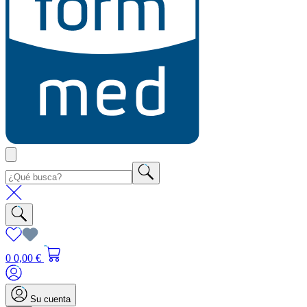
0
0,00 €
Su cuenta