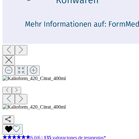
6,0
/
6
|
135
valoraciones de terapeutas*