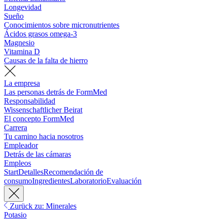
Longevidad
Sueño
Conocimientos sobre micronutrientes
Ácidos grasos omega-3
Magnesio
Vitamina D
Causas de la falta de hierro
La empresa
Las personas detrás de FormMed
Responsabilidad
Wissenschaftlicher Beirat
El concepto FormMed
Carrera
Tu camino hacia nosotros
Empleador
Detrás de las cámaras
Empleos
Start
Detalles
Recomendación de
consumo
Ingredientes
Laboratorio
Evaluación
Zurück zu: Minerales
Potasio