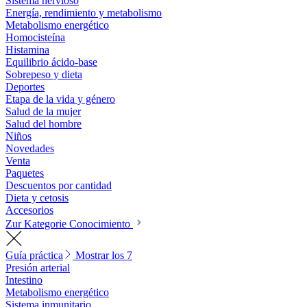
Sistema nervioso
Energía, rendimiento y metabolismo
Metabolismo energético
Homocisteína
Histamina
Equilibrio ácido-base
Sobrepeso y dieta
Deportes
Etapa de la vida y género
Salud de la mujer
Salud del hombre
Niños
Novedades
Venta
Paquetes
Descuentos por cantidad
Dieta y cetosis
Accesorios
Zur Kategorie Conocimiento
Guía práctica
Mostrar los 7
Presión arterial
Intestino
Metabolismo energético
Sistema inmunitario