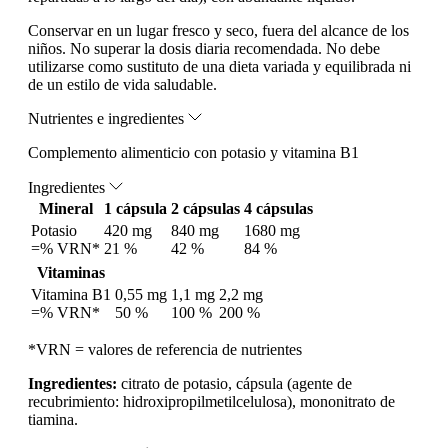
Conservar en un lugar fresco y seco, fuera del alcance de los
niños. No superar la dosis diaria recomendada. No debe
utilizarse como sustituto de una dieta variada y equilibrada ni
de un estilo de vida saludable.
Nutrientes e ingredientes
Complemento alimenticio con potasio y vitamina B1
Ingredientes
Mineral
1 cápsula
2 cápsulas
4 cápsulas
Potasio
420 mg
840 mg
1680 mg
=% VRN*
21 %
42 %
84 %
Vitaminas
Vitamina B1
0,55 mg
1,1 mg
2,2 mg
=% VRN*
50 %
100 %
200 %
*VRN = valores de referencia de nutrientes
Ingredientes:
citrato de potasio, cápsula (agente de
recubrimiento: hidroxipropilmetilcelulosa), mononitrato de
tiamina.