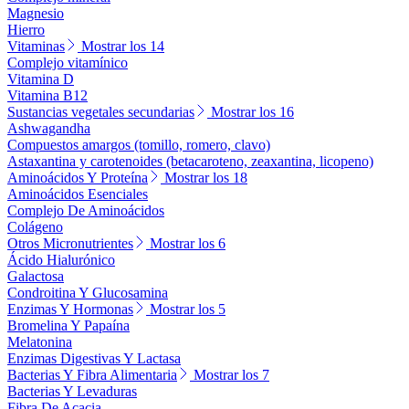
Magnesio
Hierro
Vitaminas
Mostrar los 14
Complejo vitamínico
Vitamina D
Vitamina B12
Sustancias vegetales secundarias
Mostrar los 16
Ashwagandha
Compuestos amargos (tomillo, romero, clavo)
Astaxantina y carotenoides (betacaroteno, zeaxantina, licopeno)
Aminoácidos Y Proteína
Mostrar los 18
Aminoácidos Esenciales
Complejo De Aminoácidos
Colágeno
Otros Micronutrientes
Mostrar los 6
Ácido Hialurónico
Galactosa
Condroitina Y Glucosamina
Enzimas Y Hormonas
Mostrar los 5
Bromelina Y Papaína
Melatonina
Enzimas Digestivas Y Lactasa
Bacterias Y Fibra Alimentaria
Mostrar los 7
Bacterias Y Levaduras
Fibra De Acacia