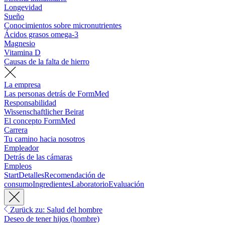
Longevidad
Sueño
Conocimientos sobre micronutrientes
Ácidos grasos omega-3
Magnesio
Vitamina D
Causas de la falta de hierro
La empresa
Las personas detrás de FormMed
Responsabilidad
Wissenschaftlicher Beirat
El concepto FormMed
Carrera
Tu camino hacia nosotros
Empleador
Detrás de las cámaras
Empleos
Start
Detalles
Recomendación de
consumo
Ingredientes
Laboratorio
Evaluación
Zurück zu: Salud del hombre
Deseo de tener hijos (hombre)