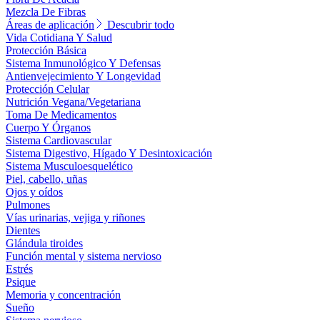
Mezcla De Fibras
Áreas de aplicación
Descubrir todo
Vida Cotidiana Y Salud
Protección Básica
Sistema Inmunológico Y Defensas
Antienvejecimiento Y Longevidad
Protección Celular
Nutrición Vegana/Vegetariana
Toma De Medicamentos
Cuerpo Y Órganos
Sistema Cardiovascular
Sistema Digestivo, Hígado Y Desintoxicación
Sistema Musculoesquelético
Piel, cabello, uñas
Ojos y oídos
Pulmones
Vías urinarias, vejiga y riñones
Dientes
Glándula tiroides
Función mental y sistema nervioso
Estrés
Psique
Memoria y concentración
Sueño