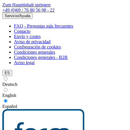
Zum Hauptinhalt springen
+49 (0)69 / 76 80 56 98 - 22
Servicio/Ayuda
FAQ - Preguntas más frecuentes
Contacto
Envío y costes
Aviso de privacidad
Configuración de cookies
Condiciones generales
Condiciones generales - B2B
Aviso legal
ES
Deutsch
English
Español