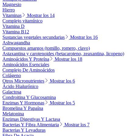
Magnesio
Hierro
Vitaminas
Mostrar los 14
Complejo vitamínico
Vitamina D
Vitamina B12
Sustancias vegetales secundarias
Mostrar los 16
Ashwagandha
Compuestos amargos (tomillo, romero, clavo)
Astaxantina y carotenoides (betacaroteno, zeaxantina, licopeno)
Aminoácidos Y Proteína
Mostrar los 18
Aminoácidos Esenciales
Complejo De Aminoácidos
Colágeno
Otros Micronutrientes
Mostrar los 6
Ácido Hialurónico
Galactosa
Condroitina Y Glucosamina
Enzimas Y Hormonas
Mostrar los 5
Bromelina Y Papaína
Melatonina
Enzimas Digestivas Y Lactasa
Bacterias Y Fibra Alimentaria
Mostrar los 7
Bacterias Y Levaduras
Fibra De Acacia