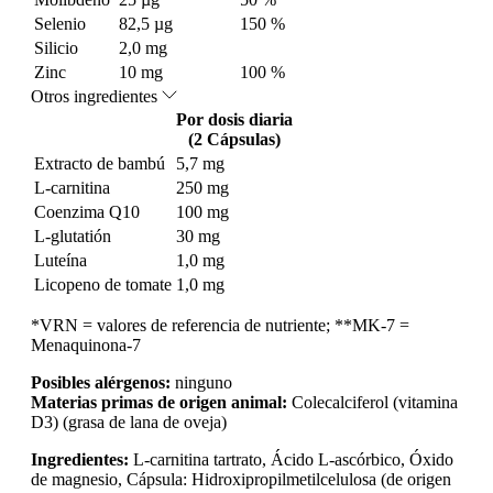
Selenio
82,5 µg
150 %
Silicio
2,0 mg
Zinc
10 mg
100 %
Otros ingredientes
Por dosis diaria
(2 Cápsulas)
Extracto de bambú
5,7 mg
L-carnitina
250 mg
Coenzima Q10
100 mg
L-glutatión
30 mg
Luteína
1,0 mg
Licopeno de tomate
1,0 mg
*VRN = valores de referencia de nutriente; **MK-7 =
Menaquinona-7
Posibles alérgenos:
ninguno
Materias primas de origen animal:
Colecalciferol (vitamina
D3) (grasa de lana de oveja)
Ingredientes:
L-carnitina tartrato, Ácido L-ascórbico, Óxido
de magnesio, Cápsula: Hidroxipropilmetilcelulosa (de origen