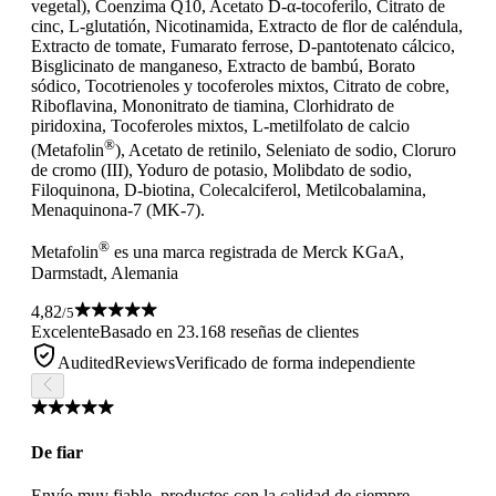
vegetal), Coenzima Q10, Acetato D-α-tocoferilo, Citrato de
cinc, L-glutatión, Nicotinamida, Extracto de flor de caléndula,
Extracto de tomate, Fumarato ferrose, D-pantotenato cálcico,
Bisglicinato de manganeso, Extracto de bambú, Borato
sódico, Tocotrienoles y tocoferoles mixtos, Citrato de cobre,
Riboflavina, Mononitrato de tiamina, Clorhidrato de
piridoxina, Tocoferoles mixtos, L-metilfolato de calcio
®
(Metafolin
), Acetato de retinilo, Seleniato de sodio, Cloruro
de cromo (III), Yoduro de potasio, Molibdato de sodio,
Filoquinona, D-biotina, Colecalciferol, Metilcobalamina,
Menaquinona-7 (MK-7).
®
Metafolin
es una marca registrada de Merck KGaA,
Darmstadt, Alemania
4,82
/5
Excelente
Basado en 23.168 reseñas de clientes
AuditedReviews
Verificado de forma independiente
De fiar
Envío muy fiable, productos con la calidad de siempre.