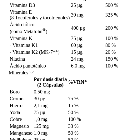
Vitamina D3
25 µg
500 %
Vitamina E
39 mg
325 %
(8 Tocoferoles y tocotrienoles)
Ácido fólico
400 µg
200 %
®
(como Metafolin
)
Vitamina K
75 µg
100 %
- Vitamina K1
60 µg
80 %
- Vitamina K2 (MK-7**)
15 µg
20 %
Niacina
24 mg
150 %
Ácido pantoténico
6,0 mg
100 %
Minerales
Por dosis diaria
%VRN*
(2 Cápsulas)
Boro
0,50 mg
Cromo
30 µg
75 %
Hierro
2,1 mg
15 %
Yoda
75 µg
50 %
Cobre
1,0 mg
100 %
Magnesio
125 mg
33 %
Manganeso
1,0 mg
50 %
Molibdeno
25 µg
50 %