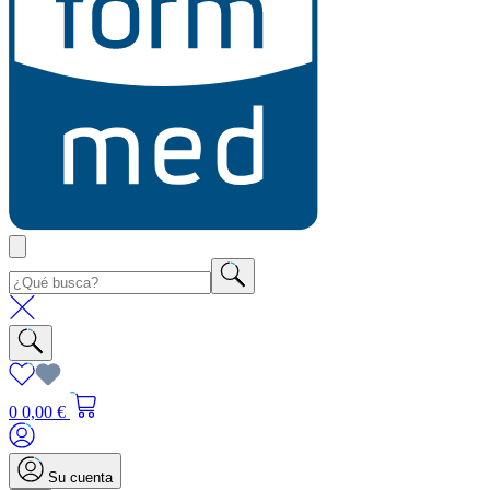
0
0,00 €
Su cuenta