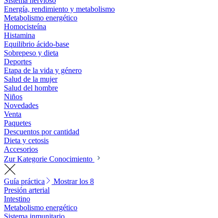
Sistema nervioso
Energía, rendimiento y metabolismo
Metabolismo energético
Homocisteína
Histamina
Equilibrio ácido-base
Sobrepeso y dieta
Deportes
Etapa de la vida y género
Salud de la mujer
Salud del hombre
Niños
Novedades
Venta
Paquetes
Descuentos por cantidad
Dieta y cetosis
Accesorios
Zur Kategorie Conocimiento
Guía práctica
Mostrar los 8
Presión arterial
Intestino
Metabolismo energético
Sistema inmunitario