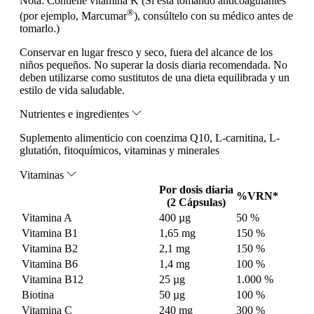
Nota:
Contiene vitamina K (Si está tomando anticoagulantes
®
(por ejemplo, Marcumar
), consúltelo con su médico antes de
tomarlo.)
Conservar en lugar fresco y seco, fuera del alcance de los
niños pequeños. No superar la dosis diaria recomendada. No
deben utilizarse como sustitutos de una dieta equilibrada y un
estilo de vida saludable.
Nutrientes e ingredientes
Suplemento alimenticio con coenzima Q10, L-carnitina, L-
glutatión, fitoquímicos, vitaminas y minerales
Vitaminas
Por dosis diaria
%VRN*
(2 Cápsulas)
Vitamina A
400 µg
50 %
Vitamina B1
1,65 mg
150 %
Vitamina B2
2,1 mg
150 %
Vitamina B6
1,4 mg
100 %
Vitamina B12
25 µg
1.000 %
Biotina
50 µg
100 %
Vitamina C
240 mg
300 %