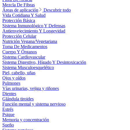
Mezcla De Fibras
Áreas de aplicación
Descubrir todo
Vida Cotidiana Y Salud
Protección Básica
Sistema Inmunológico Y Defensas
Antienvejecimiento Y Longevidad
Protección Celular
Nutrición Vegana/Vegetariana
Toma De Medicamentos
Cuerpo Y Órganos
Sistema Cardiovascular
Sistema Digestivo, Hígado Y Desintoxicación
Sistema Musculoesquelético
Piel, cabello, uñas
Ojos y oídos
Pulmones
Vías urinarias, vejiga y riñones
Dientes
Glándula tiroides
Función mental y sistema nervioso
Estrés
Psique
Memoria y concentración
Sueño