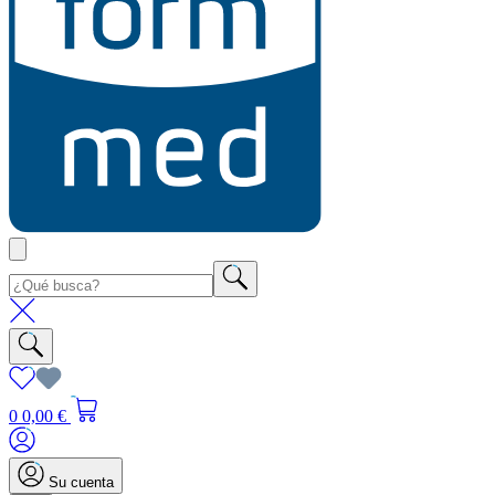
0
0,00 €
Su cuenta