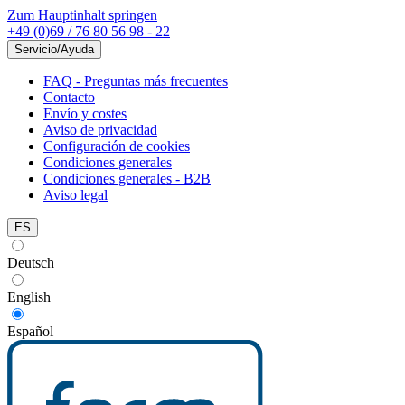
Zum Hauptinhalt springen
+49 (0)69 / 76 80 56 98 - 22
Servicio/Ayuda
FAQ - Preguntas más frecuentes
Contacto
Envío y costes
Aviso de privacidad
Configuración de cookies
Condiciones generales
Condiciones generales - B2B
Aviso legal
ES
Deutsch
English
Español