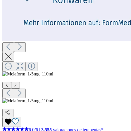
6,0
/
6
|
3.555
valoraciones de terapeutas*