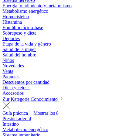
Sistema nervioso
Energía, rendimiento y metabolismo
Metabolismo energético
Homocisteína
Histamina
Equilibrio ácido-base
Sobrepeso y dieta
Deportes
Etapa de la vida y género
Salud de la mujer
Salud del hombre
Niños
Novedades
Venta
Paquetes
Descuentos por cantidad
Dieta y cetosis
Accesorios
Zur Kategorie Conocimiento
Guía práctica
Mostrar los 8
Presión arterial
Intestino
Metabolismo energético
Sistema inmunitario