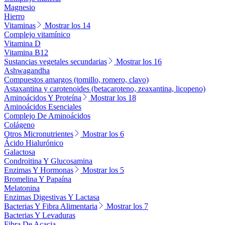
Magnesio
Hierro
Vitaminas
Mostrar los 14
Complejo vitamínico
Vitamina D
Vitamina B12
Sustancias vegetales secundarias
Mostrar los 16
Ashwagandha
Compuestos amargos (tomillo, romero, clavo)
Astaxantina y carotenoides (betacaroteno, zeaxantina, licopeno)
Aminoácidos Y Proteína
Mostrar los 18
Aminoácidos Esenciales
Complejo De Aminoácidos
Colágeno
Otros Micronutrientes
Mostrar los 6
Ácido Hialurónico
Galactosa
Condroitina Y Glucosamina
Enzimas Y Hormonas
Mostrar los 5
Bromelina Y Papaína
Melatonina
Enzimas Digestivas Y Lactasa
Bacterias Y Fibra Alimentaria
Mostrar los 7
Bacterias Y Levaduras
Fibra De Acacia