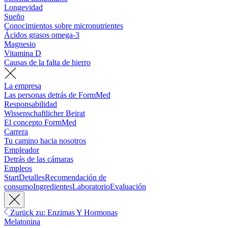
Longevidad
Sueño
Conocimientos sobre micronutrientes
Ácidos grasos omega-3
Magnesio
Vitamina D
Causas de la falta de hierro
La empresa
Las personas detrás de FormMed
Responsabilidad
Wissenschaftlicher Beirat
El concepto FormMed
Carrera
Tu camino hacia nosotros
Empleador
Detrás de las cámaras
Empleos
Start
Detalles
Recomendación de
consumo
Ingredientes
Laboratorio
Evaluación
Zurück zu: Enzimas Y Hormonas
Melatonina