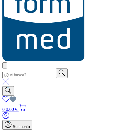
0
0,00 €
Su cuenta