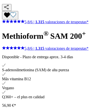
5,8
/
6
|
1.315
valoraciones de terapeutas*
®
+
Methioform
SAM 200
5,8
/
6
|
1.315
valoraciones de terapeutas*
Disponible
-
Plazo de entrega aprox. 3-4 días
S-adenosilmetionina (SAM) de alta pureza
Más vitamina B12
Vegano
Q360+ – el plus en calidad
56,90 €*