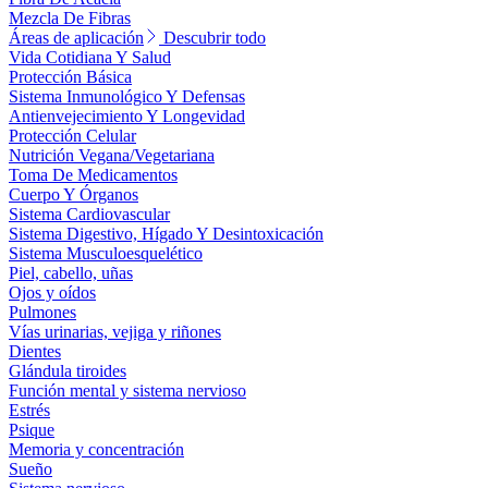
Mezcla De Fibras
Áreas de aplicación
Descubrir todo
Vida Cotidiana Y Salud
Protección Básica
Sistema Inmunológico Y Defensas
Antienvejecimiento Y Longevidad
Protección Celular
Nutrición Vegana/Vegetariana
Toma De Medicamentos
Cuerpo Y Órganos
Sistema Cardiovascular
Sistema Digestivo, Hígado Y Desintoxicación
Sistema Musculoesquelético
Piel, cabello, uñas
Ojos y oídos
Pulmones
Vías urinarias, vejiga y riñones
Dientes
Glándula tiroides
Función mental y sistema nervioso
Estrés
Psique
Memoria y concentración
Sueño