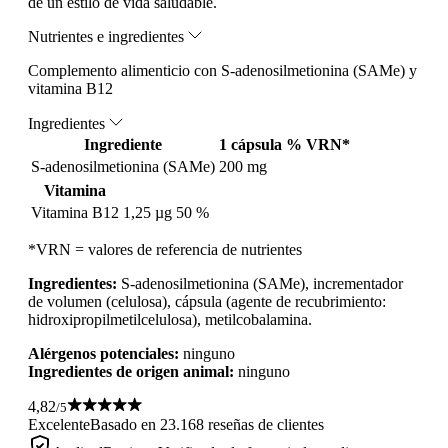
de un estilo de vida saludable.
Nutrientes e ingredientes
Complemento alimenticio con S-adenosilmetionina (SAMe) y
vitamina B12
Ingredientes
Ingrediente
1 cápsula
% VRN*
S-adenosilmetionina (SAMe)
200 mg
Vitamina
Vitamina B12
1,25 µg
50 %
*VRN = valores de referencia de nutrientes
Ingredientes:
S-adenosilmetionina (SAMe), incrementador
de volumen (celulosa), cápsula (agente de recubrimiento:
hidroxipropilmetilcelulosa), metilcobalamina.
Alérgenos potenciales:
ninguno
Ingredientes de origen animal:
ninguno
4,82
/5
Excelente
Basado en 23.168 reseñas de clientes