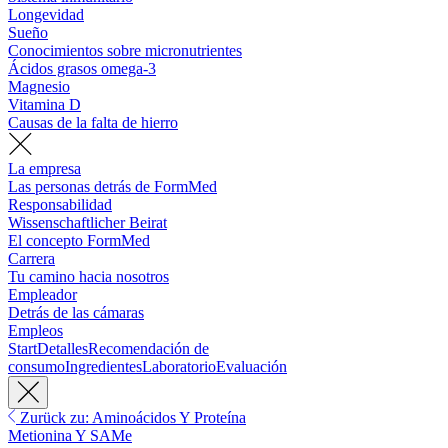
Longevidad
Sueño
Conocimientos sobre micronutrientes
Ácidos grasos omega-3
Magnesio
Vitamina D
Causas de la falta de hierro
La empresa
Las personas detrás de FormMed
Responsabilidad
Wissenschaftlicher Beirat
El concepto FormMed
Carrera
Tu camino hacia nosotros
Empleador
Detrás de las cámaras
Empleos
Start
Detalles
Recomendación de
consumo
Ingredientes
Laboratorio
Evaluación
Zurück zu: Aminoácidos Y Proteína
Metionina Y SAMe