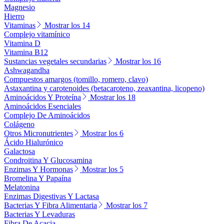
Magnesio
Hierro
Vitaminas
Mostrar los 14
Complejo vitamínico
Vitamina D
Vitamina B12
Sustancias vegetales secundarias
Mostrar los 16
Ashwagandha
Compuestos amargos (tomillo, romero, clavo)
Astaxantina y carotenoides (betacaroteno, zeaxantina, licopeno)
Aminoácidos Y Proteína
Mostrar los 18
Aminoácidos Esenciales
Complejo De Aminoácidos
Colágeno
Otros Micronutrientes
Mostrar los 6
Ácido Hialurónico
Galactosa
Condroitina Y Glucosamina
Enzimas Y Hormonas
Mostrar los 5
Bromelina Y Papaína
Melatonina
Enzimas Digestivas Y Lactasa
Bacterias Y Fibra Alimentaria
Mostrar los 7
Bacterias Y Levaduras
Fibra De Acacia