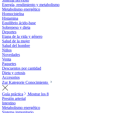
Sistema nervioso
Energía, rendimiento y metabolismo
Metabolismo energético
Homocisteína
Histamina
Equilibrio ácido-base
Sobrepeso y dieta
Deportes
Etapa de la vida y género
Salud de la mujer
Salud del hombre
Niños
Novedades
Venta
Paquetes
Descuentos por cantidad
Dieta y cetosis
Accesorios
Zur Kategorie Conocimiento
Guía práctica
Mostrar los 8
Presión arterial
Intestino
Metabolismo energético
Sistema inmunitario