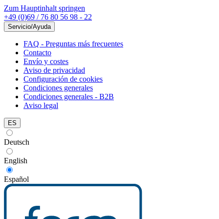
Zum Hauptinhalt springen
+49 (0)69 / 76 80 56 98 - 22
Servicio/Ayuda
FAQ - Preguntas más frecuentes
Contacto
Envío y costes
Aviso de privacidad
Configuración de cookies
Condiciones generales
Condiciones generales - B2B
Aviso legal
ES
Deutsch
English
Español