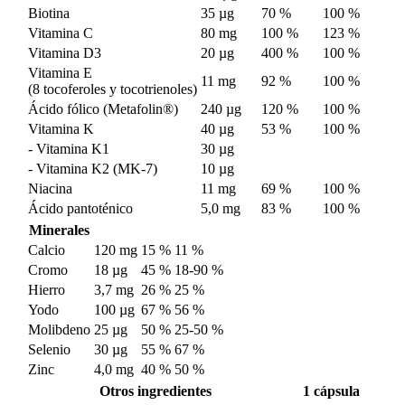
Biotina
35 µg
70 %
100 %
Vitamina C
80 mg
100 %
123 %
Vitamina D3
20 µg
400 %
100 %
Vitamina E
11 mg
92 %
100 %
(8 tocoferoles y tocotrienoles)
Ácido fólico (Metafolin®)
240 µg
120 %
100 %
Vitamina K
40 µg
53 %
100 %
- Vitamina K1
30 µg
- Vitamina K2 (MK-7)
10 µg
Niacina
11 mg
69 %
100 %
Ácido pantoténico
5,0 mg
83 %
100 %
Minerales
Calcio
120 mg
15 %
11 %
Cromo
18 µg
45 %
18-90 %
Hierro
3,7 mg
26 %
25 %
Yodo
100 µg
67 %
56 %
Molibdeno
25 µg
50 %
25-50 %
Selenio
30 µg
55 %
67 %
Zinc
4,0 mg
40 %
50 %
Otros ingredientes
1 cápsula