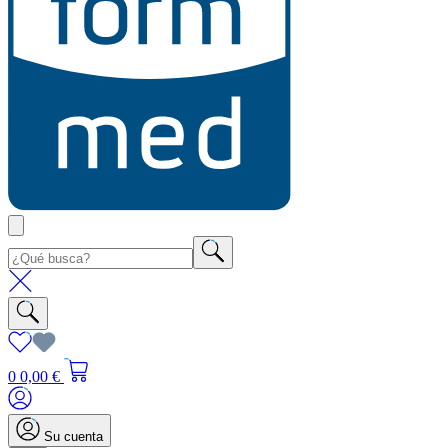
0
0,00 €
Su cuenta