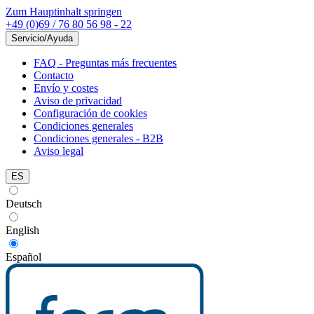
Zum Hauptinhalt springen
+49 (0)69 / 76 80 56 98 - 22
Servicio/Ayuda
FAQ - Preguntas más frecuentes
Contacto
Envío y costes
Aviso de privacidad
Configuración de cookies
Condiciones generales
Condiciones generales - B2B
Aviso legal
ES
Deutsch
English
Español