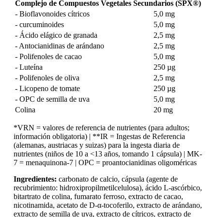
Complejo de Compuestos Vegetales Secundarios (SPX®)
- Bioflavonoides cítricos
5,0 mg
- curcuminoides
5,0 mg
- Ácido elágico de granada
2,5 mg
- Antocianidinas de arándano
2,5 mg
- Polifenoles de cacao
5,0 mg
- Luteína
250 µg
- Polifenoles de oliva
2,5 mg
- Licopeno de tomate
250 µg
- OPC de semilla de uva
5,0 mg
Colina
20 mg
*VRN = valores de referencia de nutrientes (para adultos;
información obligatoria) | **IR = Ingestas de Referencia
(alemanas, austriacas y suizas) para la ingesta diaria de
nutrientes (niños de 10 a <13 años, tomando 1 cápsula) | MK-
7 = menaquinona-7 | OPC = proantocianidinas oligoméricas
Ingredientes:
carbonato de calcio, cápsula (agente de
recubrimiento: hidroxipropilmetilcelulosa), ácido L-ascórbico,
bitartrato de colina, fumarato ferroso, extracto de cacao,
nicotinamida, acetato de D-α-tocoferilo, extracto de arándano,
extracto de semilla de uva, extracto de cítricos, extracto de