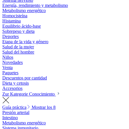
Sistema nervioso
Energía, rendimiento y metabolismo
Metabolismo energético
Homocisteína
Histamina
Equilibrio ácido-base
Sobrepeso y dieta
Deportes
Etapa de la vida y género
Salud de la mujer
Salud del hombre
Niños
Novedades
Venta
Paquetes
Descuentos por cantidad
Dieta y cetosis
Accesorios
Zur Kategorie Conocimiento
Guía práctica
Mostrar los 8
Presión arterial
Intestino
Metabolismo energético
Sistema inmunitario