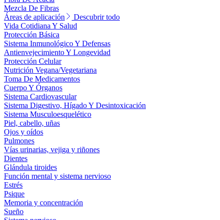
Mezcla De Fibras
Áreas de aplicación
Descubrir todo
Vida Cotidiana Y Salud
Protección Básica
Sistema Inmunológico Y Defensas
Antienvejecimiento Y Longevidad
Protección Celular
Nutrición Vegana/Vegetariana
Toma De Medicamentos
Cuerpo Y Órganos
Sistema Cardiovascular
Sistema Digestivo, Hígado Y Desintoxicación
Sistema Musculoesquelético
Piel, cabello, uñas
Ojos y oídos
Pulmones
Vías urinarias, vejiga y riñones
Dientes
Glándula tiroides
Función mental y sistema nervioso
Estrés
Psique
Memoria y concentración
Sueño