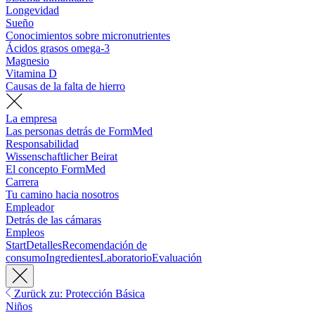
Longevidad
Sueño
Conocimientos sobre micronutrientes
Ácidos grasos omega-3
Magnesio
Vitamina D
Causas de la falta de hierro
La empresa
Las personas detrás de FormMed
Responsabilidad
Wissenschaftlicher Beirat
El concepto FormMed
Carrera
Tu camino hacia nosotros
Empleador
Detrás de las cámaras
Empleos
Start
Detalles
Recomendación de
consumo
Ingredientes
Laboratorio
Evaluación
Zurück zu: Protección Básica
Niños