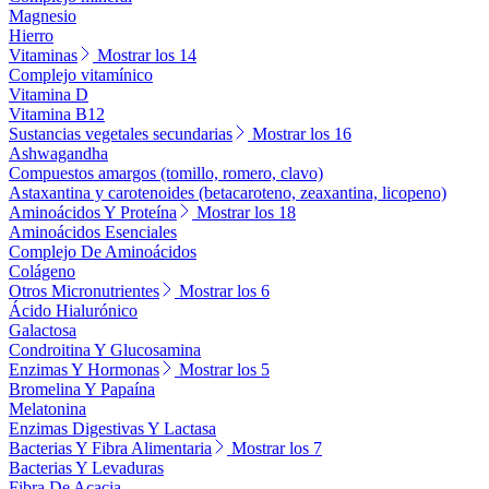
Magnesio
Hierro
Vitaminas
Mostrar los 14
Complejo vitamínico
Vitamina D
Vitamina B12
Sustancias vegetales secundarias
Mostrar los 16
Ashwagandha
Compuestos amargos (tomillo, romero, clavo)
Astaxantina y carotenoides (betacaroteno, zeaxantina, licopeno)
Aminoácidos Y Proteína
Mostrar los 18
Aminoácidos Esenciales
Complejo De Aminoácidos
Colágeno
Otros Micronutrientes
Mostrar los 6
Ácido Hialurónico
Galactosa
Condroitina Y Glucosamina
Enzimas Y Hormonas
Mostrar los 5
Bromelina Y Papaína
Melatonina
Enzimas Digestivas Y Lactasa
Bacterias Y Fibra Alimentaria
Mostrar los 7
Bacterias Y Levaduras
Fibra De Acacia