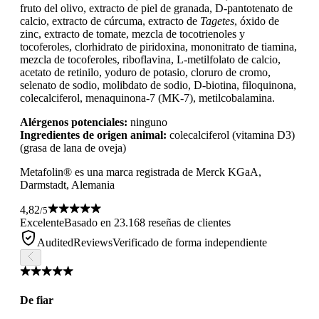
fruto del olivo, extracto de piel de granada, D-pantotenato de
calcio, extracto de cúrcuma, extracto de
Tagetes
, óxido de
zinc, extracto de tomate, mezcla de tocotrienoles y
tocoferoles, clorhidrato de piridoxina, mononitrato de tiamina,
mezcla de tocoferoles, riboflavina, L-metilfolato de calcio,
acetato de retinilo, yoduro de potasio, cloruro de cromo,
selenato de sodio, molibdato de sodio, D-biotina, filoquinona,
colecalciferol, menaquinona-7 (MK-7), metilcobalamina.
Alérgenos potenciales:
ninguno
Ingredientes de origen animal:
colecalciferol (vitamina D3)
(grasa de lana de oveja)
Metafolin® es una marca registrada de Merck KGaA,
Darmstadt, Alemania
4,82
/5
Excelente
Basado en 23.168 reseñas de clientes
AuditedReviews
Verificado de forma independiente
De fiar