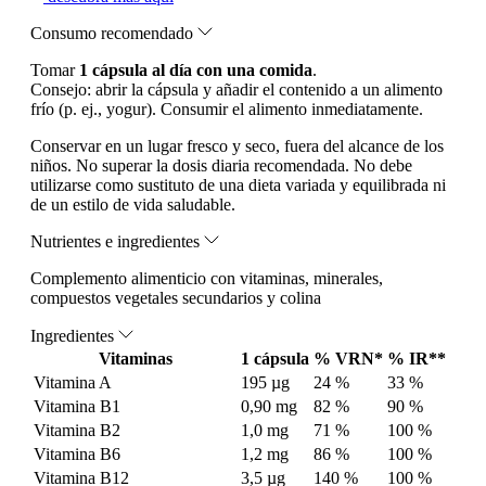
Consumo recomendado
Tomar
1 cápsula al día con una comida
.
Consejo: abrir la cápsula y añadir el contenido a un alimento
frío (p. ej., yogur). Consumir el alimento inmediatamente.
Conservar en un lugar fresco y seco, fuera del alcance de los
niños. No superar la dosis diaria recomendada. No debe
utilizarse como sustituto de una dieta variada y equilibrada ni
de un estilo de vida saludable.
Nutrientes e ingredientes
Complemento alimenticio con vitaminas, minerales,
compuestos vegetales secundarios y colina
Ingredientes
Vitaminas
1 cápsula
% VRN*
% IR**
Vitamina A
195 µg
24 %
33 %
Vitamina B1
0,90 mg
82 %
90 %
Vitamina B2
1,0 mg
71 %
100 %
Vitamina B6
1,2 mg
86 %
100 %
Vitamina B12
3,5 µg
140 %
100 %