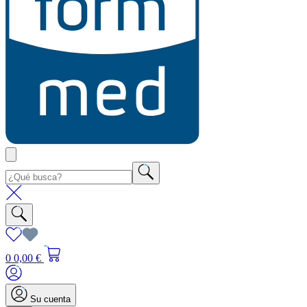
0
0,00 €
Su cuenta