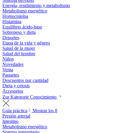
Sistema nervioso
Energía, rendimiento y metabolismo
Metabolismo energético
Homocisteína
Histamina
Equilibrio ácido-base
Sobrepeso y dieta
Deportes
Etapa de la vida y género
Salud de la mujer
Salud del hombre
Niños
Novedades
Venta
Paquetes
Descuentos por cantidad
Dieta y cetosis
Accesorios
Zur Kategorie Conocimiento
Guía práctica
Mostrar los 8
Presión arterial
Intestino
Metabolismo energético
Sistema inmunitario