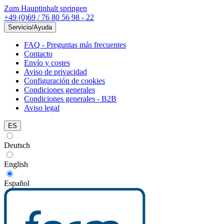
Zum Hauptinhalt springen
+49 (0)69 / 76 80 56 98 - 22
Servicio/Ayuda
FAQ - Preguntas más frecuentes
Contacto
Envío y costes
Aviso de privacidad
Configuración de cookies
Condiciones generales
Condiciones generales - B2B
Aviso legal
ES
Deutsch
English
Español