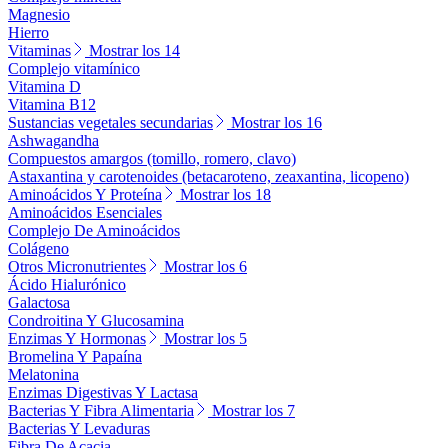
Magnesio
Hierro
Vitaminas
Mostrar los 14
Complejo vitamínico
Vitamina D
Vitamina B12
Sustancias vegetales secundarias
Mostrar los 16
Ashwagandha
Compuestos amargos (tomillo, romero, clavo)
Astaxantina y carotenoides (betacaroteno, zeaxantina, licopeno)
Aminoácidos Y Proteína
Mostrar los 18
Aminoácidos Esenciales
Complejo De Aminoácidos
Colágeno
Otros Micronutrientes
Mostrar los 6
Ácido Hialurónico
Galactosa
Condroitina Y Glucosamina
Enzimas Y Hormonas
Mostrar los 5
Bromelina Y Papaína
Melatonina
Enzimas Digestivas Y Lactasa
Bacterias Y Fibra Alimentaria
Mostrar los 7
Bacterias Y Levaduras
Fibra De Acacia