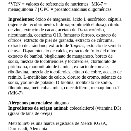
*VRN = valores de referencia de nutrientes | MK-7 =
menaquinona-7 | OPC = proantocianidinas oligoméricas
Ingredientes:
óxido de magnesio, ácido L-ascórbico, cápsula
(agente de recubrimiento: hidroxipropilmetilcelulosa), citrato
de zinc, extracto de cacao, acetato de D-α-tocoferilo,
nicotinamida, coenzima Q10, fumarato ferroso, extracto de
cítricos, extracto de piel de granada, extracto de cúrcuma,
extracto de arándano, extracto de
Tagetes
, extracto de semilla
de uva, D-pantotenato de calcio, extracto de fruto del olivo,
extracto de bambú, bisglicinato de manganeso, borato de
sodio, mezcla de tocotrienoles y tocoferoles, clorhidrato de
piridoxina, mononitrato de tiamina, extracto de tomate,
riboflavina, mezcla de tocoferoles, citrato de cobre, acetato de
retinilo, L-metilfolato de calcio, cloruro de cromo, selenato de
sodio, yoduro de potasio, D-biotina, molibdato de sodio,
filoquinona, metilcobalamina, colecalciferol, menaquinona-7
(MK-7).
Alérgenos potenciales:
ninguno
Ingredientes de origen animal:
colecalciferol (vitamina D3)
(grasa de lana de oveja)
Metafolin® es una marca registrada de Merck KGaA,
Darmstadt, Alemania