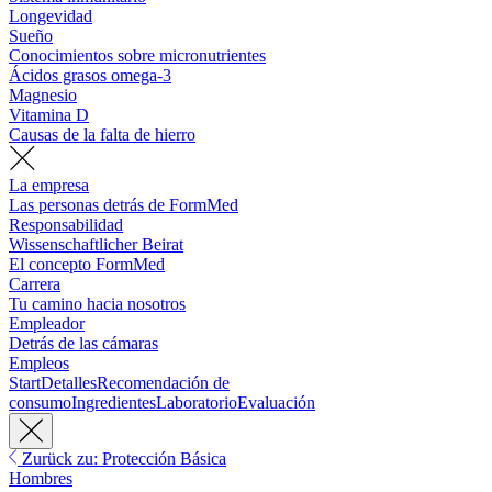
Longevidad
Sueño
Conocimientos sobre micronutrientes
Ácidos grasos omega-3
Magnesio
Vitamina D
Causas de la falta de hierro
La empresa
Las personas detrás de FormMed
Responsabilidad
Wissenschaftlicher Beirat
El concepto FormMed
Carrera
Tu camino hacia nosotros
Empleador
Detrás de las cámaras
Empleos
Start
Detalles
Recomendación de
consumo
Ingredientes
Laboratorio
Evaluación
Zurück zu: Protección Básica
Hombres