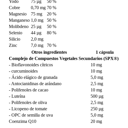
Yodo
75 µg
50 %
Cobre
0,70 mg
70 %
Magnesio
75 mg
20 %
Manganeso
1,0 mg
50 %
Molibdeno
25 µg
50 %
Selenio
44 µg
80 %
Silicio
2,0 mg
Zinc
7,0 mg
70 %
Otros ingredientes
1 cápsula
Complejo de Compuestos Vegetales Secundarios (SPX®)
- Bioflavonoides cítricos
10 mg
- curcuminoides
10 mg
- Ácido elágico de granada
5,0 mg
- Antocianidinas de arándano
2,5 mg
- Polifenoles de cacao
10 mg
- Luteína
500 µg
- Polifenoles de oliva
2,5 mg
- Licopeno de tomate
250 µg
- OPC de semilla de uva
5,0 mg
Coenzima Q10
20 mg