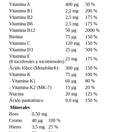
Vitamina A
400 µg
50 %
Vitamina B1
2,2 mg
200 %
Vitamina B2
2,5 mg
175 %
Vitamina B6
2,5 mg
175 %
Vitamina B12
50 µg
2000 %
Biotina
75 µg
150 %
Vitamina C
120 mg
150 %
Vitamina D3
25 µg
500 %
Vitamina E
21 mg
175 %
(8 tocoferoles y tocotrienoles)
Ácido fólico (Metafolin®)
300 µg
150 %
Vitamina K
75 µg
100 %
- Vitamina K1
60 µg
80 %
- Vitamina K2 (MK-7)
15 µg
20 %
Niacina
20 mg
125 %
Ácido pantoténico
9,0 mg
150 %
Minerales
Boro
0,50 mg
Cromo
40 µg
100 %
Hierro
3,5 mg
25 %