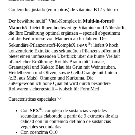
Contenido ajustado (entre otros) de vitamina B12 y hierro
+
Der bewährte multi
Vital-Komplex in
Multi-in-form®
+
Mann 65
bietet Ihnen hochwertige Vitamine und Nährstoffe,
die Ihre Ernährung optimal ergänzen – speziell abgestimmt
auf die Bedürfnisse von Männern ab 65 Jahren. Der
®
Sekundäre-Pflanzenstoff-KompleX (
SPX
) liefert 9 hoch
konzentrierte Extrakte aus sekundären Pflanzenstoffen und
bietet einen umfassenden Überblick über die bunte Vielfalt
pflanzlicher Ernährung: Rot bis Braun mit Tomate,
Granatapfel und Kakao; Blau bis Grün mit Weintrauben,
Heidelbeeren und Oliven; sowie Gelb-Orange mit Lutein
(z.B. aus Mais), Orangen und Kurkuma. Die
außergewöhnlich hohe Qualität wird durch besondere
Rohwaren sichergestellt – typisch für FormMed!
Características especiales
®
Con
SPX
: complejo de sustancias vegetales
secundarias elaborado a partir de 9 extractos de alta
calidad con un contenido definido de sustancias
vegetales secundarias
Con coenzima Q10