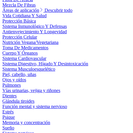
Mezcla De Fibras
Áreas de aplicación
Descubrir todo
Vida Cotidiana Y Salud
Protección Básica
Sistema Inmunológico Y Defensas
Antienvejecimiento Y Longevidad
Protección Celular
Nutrición Vegana/Vegetariana
Toma De Medicamentos
Cuerpo Y Órganos
Sistema Cardiovascular
Sistema Digestivo, Hígado Y Desintoxicación
Sistema Musculoesquelético
Piel, cabello, uñas
Ojos y oídos
Pulmones
Vías urinarias, vejiga y riñones
Dientes
Glándula tiroides
Función mental y sistema nervioso
Estrés
Psique
Memoria y concentración
Sueño