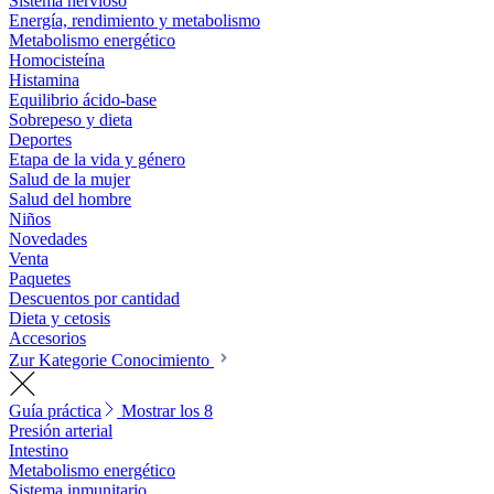
Sistema nervioso
Energía, rendimiento y metabolismo
Metabolismo energético
Homocisteína
Histamina
Equilibrio ácido-base
Sobrepeso y dieta
Deportes
Etapa de la vida y género
Salud de la mujer
Salud del hombre
Niños
Novedades
Venta
Paquetes
Descuentos por cantidad
Dieta y cetosis
Accesorios
Zur Kategorie Conocimiento
Guía práctica
Mostrar los 8
Presión arterial
Intestino
Metabolismo energético
Sistema inmunitario