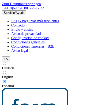
Zum Hauptinhalt springen
+49 (0)69 / 76 80 56 98 - 22
Servicio/Ayuda
FAQ - Preguntas más frecuentes
Contacto
Envío y costes
Aviso de privacidad
Configuración de cookies
Condiciones generales
Condiciones generales - B2B
Aviso legal
ES
Deutsch
English
Español