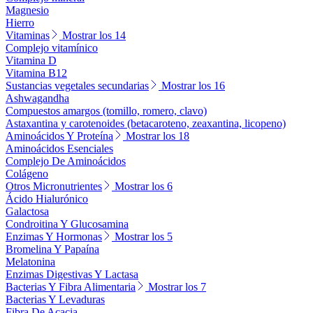
Magnesio
Hierro
Vitaminas
Mostrar los 14
Complejo vitamínico
Vitamina D
Vitamina B12
Sustancias vegetales secundarias
Mostrar los 16
Ashwagandha
Compuestos amargos (tomillo, romero, clavo)
Astaxantina y carotenoides (betacaroteno, zeaxantina, licopeno)
Aminoácidos Y Proteína
Mostrar los 18
Aminoácidos Esenciales
Complejo De Aminoácidos
Colágeno
Otros Micronutrientes
Mostrar los 6
Ácido Hialurónico
Galactosa
Condroitina Y Glucosamina
Enzimas Y Hormonas
Mostrar los 5
Bromelina Y Papaína
Melatonina
Enzimas Digestivas Y Lactasa
Bacterias Y Fibra Alimentaria
Mostrar los 7
Bacterias Y Levaduras
Fibra De Acacia