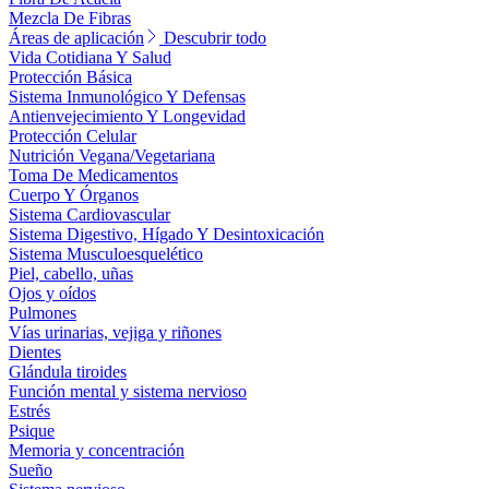
Mezcla De Fibras
Áreas de aplicación
Descubrir todo
Vida Cotidiana Y Salud
Protección Básica
Sistema Inmunológico Y Defensas
Antienvejecimiento Y Longevidad
Protección Celular
Nutrición Vegana/Vegetariana
Toma De Medicamentos
Cuerpo Y Órganos
Sistema Cardiovascular
Sistema Digestivo, Hígado Y Desintoxicación
Sistema Musculoesquelético
Piel, cabello, uñas
Ojos y oídos
Pulmones
Vías urinarias, vejiga y riñones
Dientes
Glándula tiroides
Función mental y sistema nervioso
Estrés
Psique
Memoria y concentración
Sueño