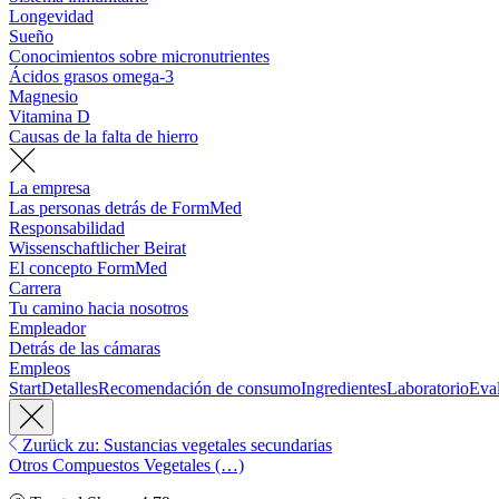
Longevidad
Sueño
Conocimientos sobre micronutrientes
Ácidos grasos omega-3
Magnesio
Vitamina D
Causas de la falta de hierro
La empresa
Las personas detrás de FormMed
Responsabilidad
Wissenschaftlicher Beirat
El concepto FormMed
Carrera
Tu camino hacia nosotros
Empleador
Detrás de las cámaras
Empleos
Start
Detalles
Recomendación de consumo
Ingredientes
Laboratorio
Eva
Zurück zu: Sustancias vegetales secundarias
Otros Compuestos Vegetales (…)