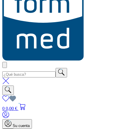
0
0,00 €
Su cuenta