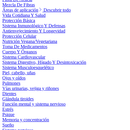
Mezcla De Fibras
Áreas de aplicación
Descubrir todo
Vida Cotidiana Y Salud
Protección Básica
Sistema Inmunológico Y Defensas
Antienvejecimiento Y Longevidad
Protección Celular
Nutrición Vegana/Vegetariana
Toma De Medicamentos
Cuerpo Y Órganos
Sistema Cardiovascular
Sistema Digestivo, Hígado Y Desintoxicación
Sistema Musculoesquelético
Piel, cabello, uñas
Ojos y oídos
Pulmones
Vías urinarias, vejiga y riñones
Dientes
Glándula tiroides
Función mental y sistema nervioso
Estrés
Psique
Memoria y concentración
Sueño