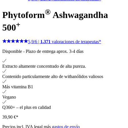
®
Phytoform
Ashwagandha
+
500
5,9
/
6
|
1.371
valoraciones de terapeutas*
Disponible
-
Plazo de entrega aprox. 3-4 días
Extracto altamente concentrado de alta pureza.
Contenido particularmente alto de withanólidos valiosos
Más vitamina B1
Vegano
Q360+ – el plus en calidad
39,90 €*
Precios incl. IVA legal más
gastos de envío