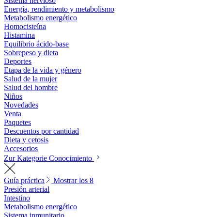
Sistema nervioso
Energía, rendimiento y metabolismo
Metabolismo energético
Homocisteína
Histamina
Equilibrio ácido-base
Sobrepeso y dieta
Deportes
Etapa de la vida y género
Salud de la mujer
Salud del hombre
Niños
Novedades
Venta
Paquetes
Descuentos por cantidad
Dieta y cetosis
Accesorios
Zur Kategorie Conocimiento
Guía práctica
Mostrar los 8
Presión arterial
Intestino
Metabolismo energético
Sistema inmunitario