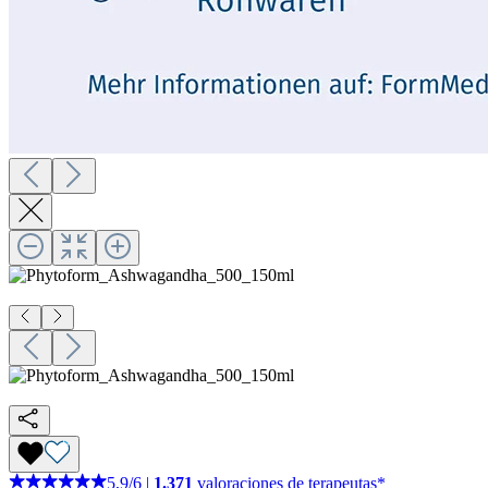
5,9
/
6
|
1.371
valoraciones de terapeutas*