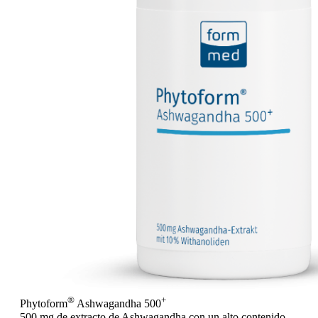
®
+
Phytoform
Ashwagandha 500
500 mg de extracto de Ashwagandha con un alto contenido