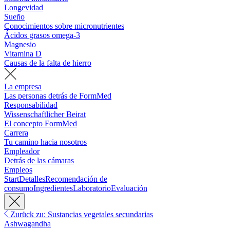
Longevidad
Sueño
Conocimientos sobre micronutrientes
Ácidos grasos omega-3
Magnesio
Vitamina D
Causas de la falta de hierro
La empresa
Las personas detrás de FormMed
Responsabilidad
Wissenschaftlicher Beirat
El concepto FormMed
Carrera
Tu camino hacia nosotros
Empleador
Detrás de las cámaras
Empleos
Start
Detalles
Recomendación de
consumo
Ingredientes
Laboratorio
Evaluación
Zurück zu: Sustancias vegetales secundarias
Ashwagandha