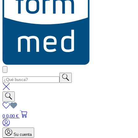
0
0,00 €
Su cuenta