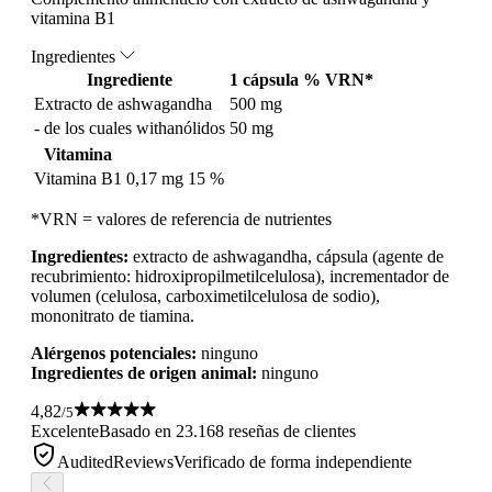
vitamina B1
Ingredientes
Ingrediente
1 cápsula
% VRN*
Extracto de ashwagandha
500 mg
- de los cuales withanólidos
50 mg
Vitamina
Vitamina B1
0,17 mg
15 %
*VRN = valores de referencia de nutrientes
Ingredientes:
extracto de ashwagandha, cápsula (agente de
recubrimiento: hidroxipropilmetilcelulosa), incrementador de
volumen (celulosa, carboximetilcelulosa de sodio),
mononitrato de tiamina.
Alérgenos potenciales:
ninguno
Ingredientes de origen animal:
ninguno
4,82
/5
Excelente
Basado en 23.168 reseñas de clientes
AuditedReviews
Verificado de forma independiente