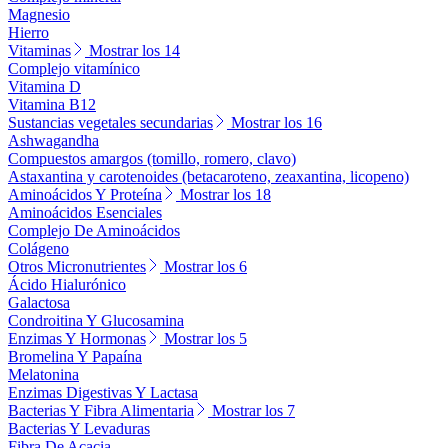
Magnesio
Hierro
Vitaminas
Mostrar los 14
Complejo vitamínico
Vitamina D
Vitamina B12
Sustancias vegetales secundarias
Mostrar los 16
Ashwagandha
Compuestos amargos (tomillo, romero, clavo)
Astaxantina y carotenoides (betacaroteno, zeaxantina, licopeno)
Aminoácidos Y Proteína
Mostrar los 18
Aminoácidos Esenciales
Complejo De Aminoácidos
Colágeno
Otros Micronutrientes
Mostrar los 6
Ácido Hialurónico
Galactosa
Condroitina Y Glucosamina
Enzimas Y Hormonas
Mostrar los 5
Bromelina Y Papaína
Melatonina
Enzimas Digestivas Y Lactasa
Bacterias Y Fibra Alimentaria
Mostrar los 7
Bacterias Y Levaduras
Fibra De Acacia