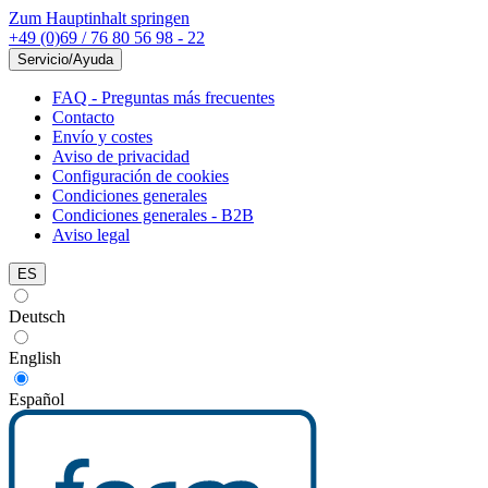
Zum Hauptinhalt springen
+49 (0)69 / 76 80 56 98 - 22
Servicio/Ayuda
FAQ - Preguntas más frecuentes
Contacto
Envío y costes
Aviso de privacidad
Configuración de cookies
Condiciones generales
Condiciones generales - B2B
Aviso legal
ES
Deutsch
English
Español