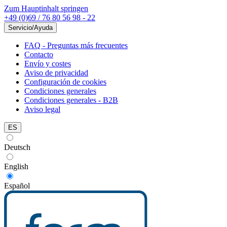
Zum Hauptinhalt springen
+49 (0)69 / 76 80 56 98 - 22
Servicio/Ayuda
FAQ - Preguntas más frecuentes
Contacto
Envío y costes
Aviso de privacidad
Configuración de cookies
Condiciones generales
Condiciones generales - B2B
Aviso legal
ES
Deutsch
English
Español