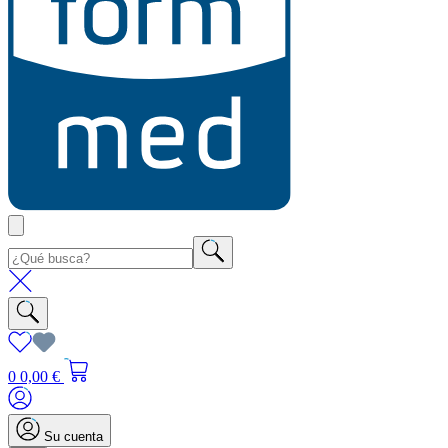
0
0,00 €
Su cuenta