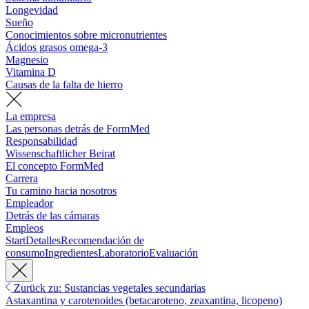
Longevidad
Sueño
Conocimientos sobre micronutrientes
Ácidos grasos omega-3
Magnesio
Vitamina D
Causas de la falta de hierro
La empresa
Las personas detrás de FormMed
Responsabilidad
Wissenschaftlicher Beirat
El concepto FormMed
Carrera
Tu camino hacia nosotros
Empleador
Detrás de las cámaras
Empleos
Start
Detalles
Recomendación de
consumo
Ingredientes
Laboratorio
Evaluación
Zurück zu: Sustancias vegetales secundarias
Astaxantina y carotenoides (betacaroteno, zeaxantina, licopeno)