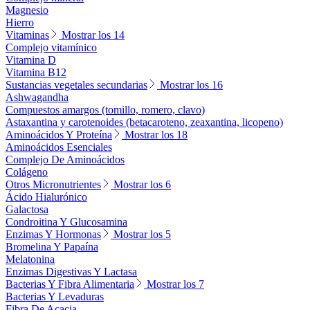
Magnesio
Hierro
Vitaminas
Mostrar los 14
Complejo vitamínico
Vitamina D
Vitamina B12
Sustancias vegetales secundarias
Mostrar los 16
Ashwagandha
Compuestos amargos (tomillo, romero, clavo)
Astaxantina y carotenoides (betacaroteno, zeaxantina, licopeno)
Aminoácidos Y Proteína
Mostrar los 18
Aminoácidos Esenciales
Complejo De Aminoácidos
Colágeno
Otros Micronutrientes
Mostrar los 6
Ácido Hialurónico
Galactosa
Condroitina Y Glucosamina
Enzimas Y Hormonas
Mostrar los 5
Bromelina Y Papaína
Melatonina
Enzimas Digestivas Y Lactasa
Bacterias Y Fibra Alimentaria
Mostrar los 7
Bacterias Y Levaduras
Fibra De Acacia