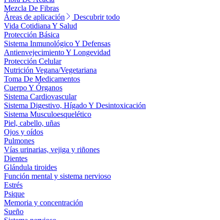
Mezcla De Fibras
Áreas de aplicación
Descubrir todo
Vida Cotidiana Y Salud
Protección Básica
Sistema Inmunológico Y Defensas
Antienvejecimiento Y Longevidad
Protección Celular
Nutrición Vegana/Vegetariana
Toma De Medicamentos
Cuerpo Y Órganos
Sistema Cardiovascular
Sistema Digestivo, Hígado Y Desintoxicación
Sistema Musculoesquelético
Piel, cabello, uñas
Ojos y oídos
Pulmones
Vías urinarias, vejiga y riñones
Dientes
Glándula tiroides
Función mental y sistema nervioso
Estrés
Psique
Memoria y concentración
Sueño