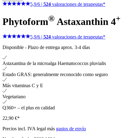
5,9
/
6
|
524
valoraciones de terapeutas*
®
+
Phytoform
Astaxanthin 4
5,9
/
6
|
524
valoraciones de terapeutas*
Disponible
-
Plazo de entrega aprox. 3-4 días
Astaxantina de la microalga Haematococcus pluvialis
Estado GRAS: generalmente reconocido como seguro
Más vitaminas C y E
Vegetariano
Q360+ – el plus en calidad
22,90 €*
Precios incl. IVA legal más
gastos de envío