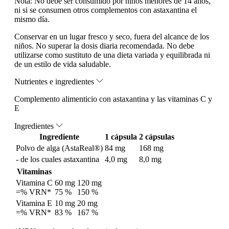
Nota:
No debe ser consumido por niños menores de 14 años,
ni si se consumen otros complementos con astaxantina el
mismo día.
Conservar en un lugar fresco y seco, fuera del alcance de los
niños. No superar la dosis diaria recomendada. No debe
utilizarse como sustituto de una dieta variada y equilibrada ni
de un estilo de vida saludable.
Nutrientes e ingredientes
Complemento alimenticio con astaxantina y las vitaminas C y
E
Ingredientes
Ingrediente
1 cápsula
2 cápsulas
Polvo de alga (AstaReal®)
84 mg
168 mg
- de los cuales astaxantina
4,0 mg
8,0 mg
Vitaminas
Vitamina C
60 mg
120 mg
=% VRN*
75 %
150 %
Vitamina E
10 mg
20 mg
=% VRN*
83 %
167 %