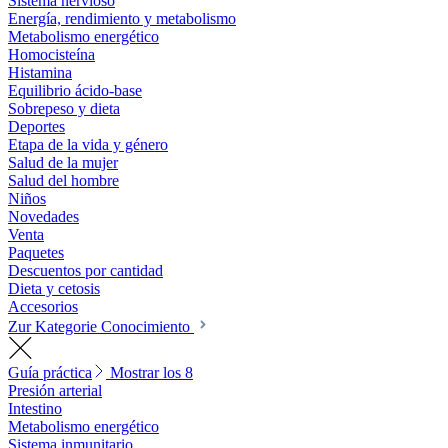
Sistema nervioso
Energía, rendimiento y metabolismo
Metabolismo energético
Homocisteína
Histamina
Equilibrio ácido-base
Sobrepeso y dieta
Deportes
Etapa de la vida y género
Salud de la mujer
Salud del hombre
Niños
Novedades
Venta
Paquetes
Descuentos por cantidad
Dieta y cetosis
Accesorios
Zur Kategorie Conocimiento
Guía práctica
Mostrar los 8
Presión arterial
Intestino
Metabolismo energético
Sistema inmunitario