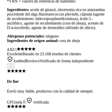
*VRN = valores de referencia de nutrientes
Ingredientes:
aceite de girasol, oleorresina rica en astaxantina
procedente del alga
Haematococcus pluvialis
, cápsula (agente
de recubrimiento: hidroxipropilmetilcelulosa), ácido L-
ascórbico, agente de recubrimiento (cera de abeja), acetato de
D-α-tocoferilo, agente de desmoldeo (dióxido de silicio).
Alérgenos potenciales:
ninguno
Ingredientes de origen animal:
cera de abeja
4,82
/5
Excelente
Basado en 23.168 reseñas de clientes
AuditedReviews
Verificado de forma independiente
De fiar
Envío muy fiable, productos con la calidad de siempre.
GF
Gisela F.
verificada