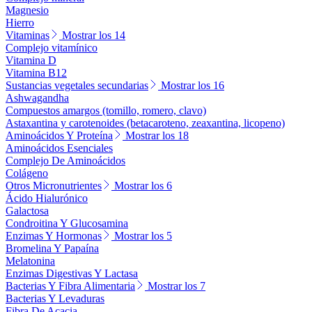
Magnesio
Hierro
Vitaminas
Mostrar los 14
Complejo vitamínico
Vitamina D
Vitamina B12
Sustancias vegetales secundarias
Mostrar los 16
Ashwagandha
Compuestos amargos (tomillo, romero, clavo)
Astaxantina y carotenoides (betacaroteno, zeaxantina, licopeno)
Aminoácidos Y Proteína
Mostrar los 18
Aminoácidos Esenciales
Complejo De Aminoácidos
Colágeno
Otros Micronutrientes
Mostrar los 6
Ácido Hialurónico
Galactosa
Condroitina Y Glucosamina
Enzimas Y Hormonas
Mostrar los 5
Bromelina Y Papaína
Melatonina
Enzimas Digestivas Y Lactasa
Bacterias Y Fibra Alimentaria
Mostrar los 7
Bacterias Y Levaduras
Fibra De Acacia