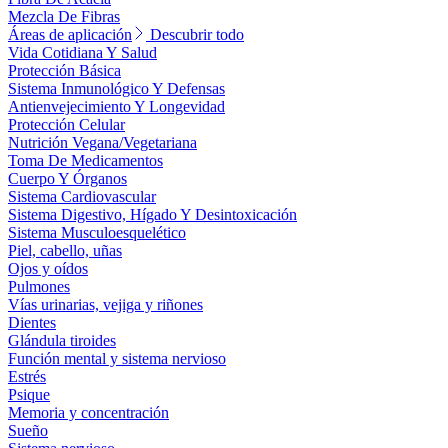
Mezcla De Fibras
Áreas de aplicación
Descubrir todo
Vida Cotidiana Y Salud
Protección Básica
Sistema Inmunológico Y Defensas
Antienvejecimiento Y Longevidad
Protección Celular
Nutrición Vegana/Vegetariana
Toma De Medicamentos
Cuerpo Y Órganos
Sistema Cardiovascular
Sistema Digestivo, Hígado Y Desintoxicación
Sistema Musculoesquelético
Piel, cabello, uñas
Ojos y oídos
Pulmones
Vías urinarias, vejiga y riñones
Dientes
Glándula tiroides
Función mental y sistema nervioso
Estrés
Psique
Memoria y concentración
Sueño