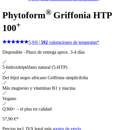
®
Phytoform
Griffonia HTP
+
100
5,9
/
6
|
592
valoraciones de terapeutas*
Disponible
-
Plazo de entrega aprox. 3-4 días
5-hidroxitriptófano natural (5-HTP)
Del frijol negro africano Griffonia simplicifolia
Más magnesio y vitaminas B1 y niacina.
Vegano
Q360+ – el plus en calidad
57,90 €*
Precios incl. IVA legal más
gastos de envío