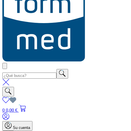
0
0,00 €
Su cuenta