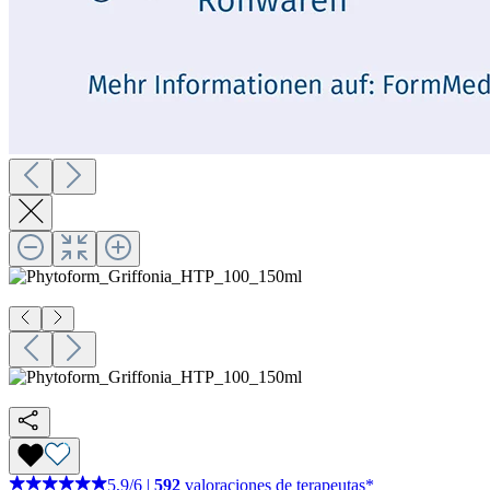
5,9
/
6
|
592
valoraciones de terapeutas*