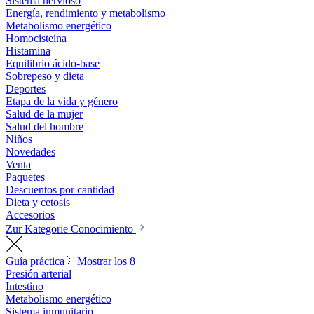
Sistema nervioso
Energía, rendimiento y metabolismo
Metabolismo energético
Homocisteína
Histamina
Equilibrio ácido-base
Sobrepeso y dieta
Deportes
Etapa de la vida y género
Salud de la mujer
Salud del hombre
Niños
Novedades
Venta
Paquetes
Descuentos por cantidad
Dieta y cetosis
Accesorios
Zur Kategorie Conocimiento
Guía práctica
Mostrar los 8
Presión arterial
Intestino
Metabolismo energético
Sistema inmunitario