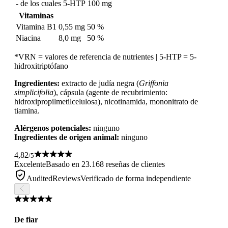
- de los cuales 5-HTP
100 mg
Vitaminas
Vitamina B1
0,55 mg
50 %
Niacina
8,0 mg
50 %
*VRN = valores de referencia de nutrientes | 5-HTP = 5-
hidroxitriptófano
Ingredientes:
extracto de judía negra (
Griffonia
simplicifolia
), cápsula (agente de recubrimiento:
hidroxipropilmetilcelulosa), nicotinamida, mononitrato de
tiamina.
Alérgenos potenciales:
ninguno
Ingredientes de origen animal:
ninguno
4,82
/5
Excelente
Basado en 23.168 reseñas de clientes
AuditedReviews
Verificado de forma independiente
De fiar