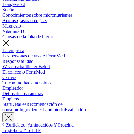
Longevidad
Sueño
Conocimientos sobre micronutrientes
Ácidos grasos omega-3
Magnesio
Vitamina D
Causas de la falta de hierro
La empresa
Las personas detrás de FormMed
Responsabilidad
Wissenschaftlicher Beirat
El concepto FormMed
Carrera
Tu camino hacia nosotros
Empleador
Detrás de las cámaras
Empleos
Start
Detalles
Recomendación de
consumo
Ingredientes
Laboratorio
Evaluación
Zurück zu: Aminoácidos Y Proteína
Triptófano Y 5-HTP