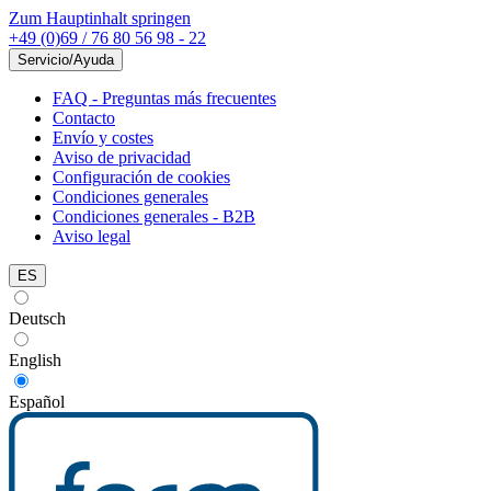
Zum Hauptinhalt springen
+49 (0)69 / 76 80 56 98 - 22
Servicio/Ayuda
FAQ - Preguntas más frecuentes
Contacto
Envío y costes
Aviso de privacidad
Configuración de cookies
Condiciones generales
Condiciones generales - B2B
Aviso legal
ES
Deutsch
English
Español