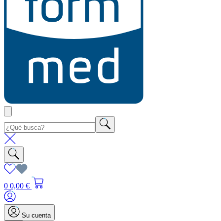
0
0,00 €
Su cuenta