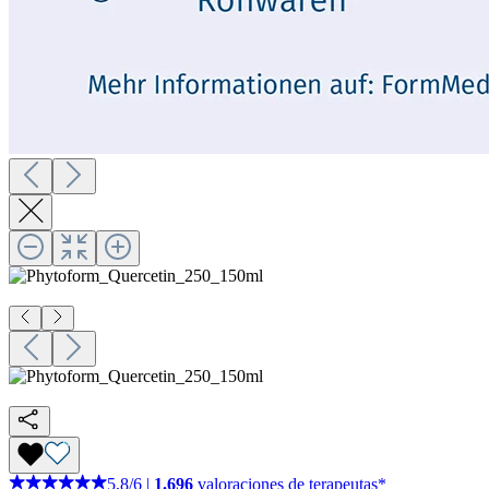
5,8
/
6
|
1.696
valoraciones de terapeutas*