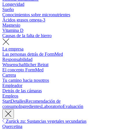
Longevidad
Sueño
Conocimientos sobre micronutrientes
Ácidos grasos omega-3
Magnesio
Vitamina D
Causas de la falta de hierro
La empresa
Las personas detrás de FormMed
Responsabilidad
Wissenschaftlicher Beirat
El concepto FormMed
Carrera
Tu camino hacia nosotros
Empleador
Detrás de las cámaras
Empleos
Start
Detalles
Recomendación de
consumo
Ingredientes
Laboratorio
Evaluación
Zurück zu: Sustancias vegetales secundarias
Quercetina