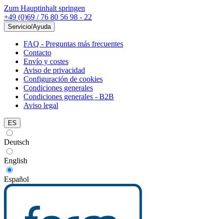
Zum Hauptinhalt springen
+49 (0)69 / 76 80 56 98 - 22
Servicio/Ayuda
FAQ - Preguntas más frecuentes
Contacto
Envío y costes
Aviso de privacidad
Configuración de cookies
Condiciones generales
Condiciones generales - B2B
Aviso legal
ES
Deutsch
English
Español