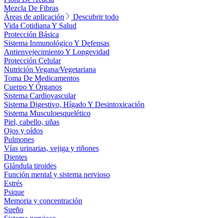
Mezcla De Fibras
Áreas de aplicación
Descubrir todo
Vida Cotidiana Y Salud
Protección Básica
Sistema Inmunológico Y Defensas
Antienvejecimiento Y Longevidad
Protección Celular
Nutrición Vegana/Vegetariana
Toma De Medicamentos
Cuerpo Y Órganos
Sistema Cardiovascular
Sistema Digestivo, Hígado Y Desintoxicación
Sistema Musculoesquelético
Piel, cabello, uñas
Ojos y oídos
Pulmones
Vías urinarias, vejiga y riñones
Dientes
Glándula tiroides
Función mental y sistema nervioso
Estrés
Psique
Memoria y concentración
Sueño