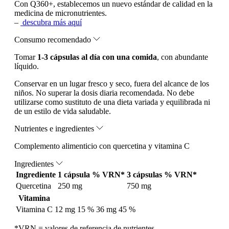
Con Q360+, establecemos un nuevo estándar de calidad en la
medicina de micronutrientes.
–
descubra más aquí
Consumo recomendado
Tomar
1-3 cápsulas al día con una comida
, con abundante
líquido.
Conservar en un lugar fresco y seco, fuera del alcance de los
niños. No superar la dosis diaria recomendada. No debe
utilizarse como sustituto de una dieta variada y equilibrada ni
de un estilo de vida saludable.
Nutrientes e ingredientes
Complemento alimenticio con quercetina y vitamina C
Ingredientes
Ingrediente
1 cápsula
% VRN*
3 cápsulas
% VRN*
Quercetina
250 mg
750 mg
Vitamina
Vitamina C
12 mg
15 %
36 mg
45 %
*VRN = valores de referencia de nutrientes