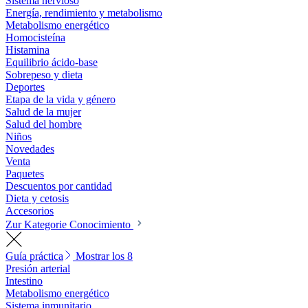
Sistema nervioso
Energía, rendimiento y metabolismo
Metabolismo energético
Homocisteína
Histamina
Equilibrio ácido-base
Sobrepeso y dieta
Deportes
Etapa de la vida y género
Salud de la mujer
Salud del hombre
Niños
Novedades
Venta
Paquetes
Descuentos por cantidad
Dieta y cetosis
Accesorios
Zur Kategorie Conocimiento
Guía práctica
Mostrar los 8
Presión arterial
Intestino
Metabolismo energético
Sistema inmunitario