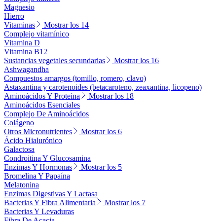
Magnesio
Hierro
Vitaminas
Mostrar los 14
Complejo vitamínico
Vitamina D
Vitamina B12
Sustancias vegetales secundarias
Mostrar los 16
Ashwagandha
Compuestos amargos (tomillo, romero, clavo)
Astaxantina y carotenoides (betacaroteno, zeaxantina, licopeno)
Aminoácidos Y Proteína
Mostrar los 18
Aminoácidos Esenciales
Complejo De Aminoácidos
Colágeno
Otros Micronutrientes
Mostrar los 6
Ácido Hialurónico
Galactosa
Condroitina Y Glucosamina
Enzimas Y Hormonas
Mostrar los 5
Bromelina Y Papaína
Melatonina
Enzimas Digestivas Y Lactasa
Bacterias Y Fibra Alimentaria
Mostrar los 7
Bacterias Y Levaduras
Fibra De Acacia