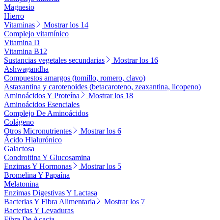
Magnesio
Hierro
Vitaminas
Mostrar los 14
Complejo vitamínico
Vitamina D
Vitamina B12
Sustancias vegetales secundarias
Mostrar los 16
Ashwagandha
Compuestos amargos (tomillo, romero, clavo)
Astaxantina y carotenoides (betacaroteno, zeaxantina, licopeno)
Aminoácidos Y Proteína
Mostrar los 18
Aminoácidos Esenciales
Complejo De Aminoácidos
Colágeno
Otros Micronutrientes
Mostrar los 6
Ácido Hialurónico
Galactosa
Condroitina Y Glucosamina
Enzimas Y Hormonas
Mostrar los 5
Bromelina Y Papaína
Melatonina
Enzimas Digestivas Y Lactasa
Bacterias Y Fibra Alimentaria
Mostrar los 7
Bacterias Y Levaduras
Fibra De Acacia