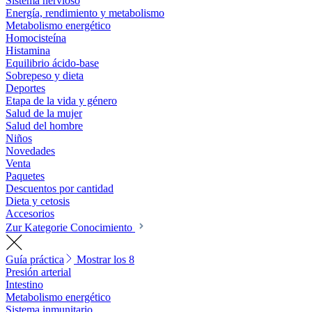
Sistema nervioso
Energía, rendimiento y metabolismo
Metabolismo energético
Homocisteína
Histamina
Equilibrio ácido-base
Sobrepeso y dieta
Deportes
Etapa de la vida y género
Salud de la mujer
Salud del hombre
Niños
Novedades
Venta
Paquetes
Descuentos por cantidad
Dieta y cetosis
Accesorios
Zur Kategorie Conocimiento
Guía práctica
Mostrar los 8
Presión arterial
Intestino
Metabolismo energético
Sistema inmunitario