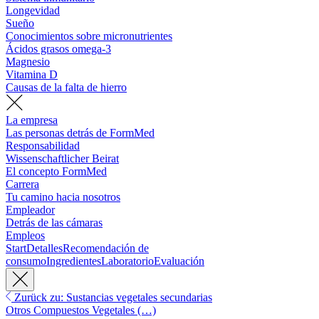
Longevidad
Sueño
Conocimientos sobre micronutrientes
Ácidos grasos omega-3
Magnesio
Vitamina D
Causas de la falta de hierro
La empresa
Las personas detrás de FormMed
Responsabilidad
Wissenschaftlicher Beirat
El concepto FormMed
Carrera
Tu camino hacia nosotros
Empleador
Detrás de las cámaras
Empleos
Start
Detalles
Recomendación de
consumo
Ingredientes
Laboratorio
Evaluación
Zurück zu: Sustancias vegetales secundarias
Otros Compuestos Vegetales (…)