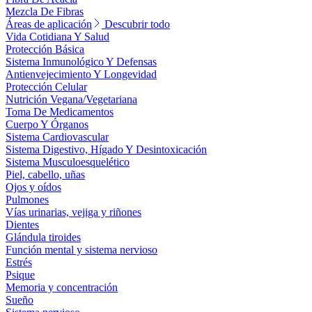
Mezcla De Fibras
Áreas de aplicación
Descubrir todo
Vida Cotidiana Y Salud
Protección Básica
Sistema Inmunológico Y Defensas
Antienvejecimiento Y Longevidad
Protección Celular
Nutrición Vegana/Vegetariana
Toma De Medicamentos
Cuerpo Y Órganos
Sistema Cardiovascular
Sistema Digestivo, Hígado Y Desintoxicación
Sistema Musculoesquelético
Piel, cabello, uñas
Ojos y oídos
Pulmones
Vías urinarias, vejiga y riñones
Dientes
Glándula tiroides
Función mental y sistema nervioso
Estrés
Psique
Memoria y concentración
Sueño