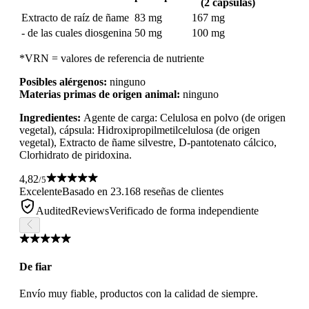
(2 cápsulas)
Extracto de raíz de ñame
83 mg
167 mg
- de las cuales diosgenina
50 mg
100 mg
*VRN = valores de referencia de nutriente
Posibles alérgenos:
ninguno
Materias primas de origen animal:
ninguno
Ingredientes:
Agente de carga: Celulosa en polvo (de origen
vegetal), cápsula: Hidroxipropilmetilcelulosa (de origen
vegetal), Extracto de ñame silvestre, D-pantotenato cálcico,
Clorhidrato de piridoxina.
4,82
/5
Excelente
Basado en 23.168 reseñas de clientes
AuditedReviews
Verificado de forma independiente
De fiar
Envío muy fiable, productos con la calidad de siempre.