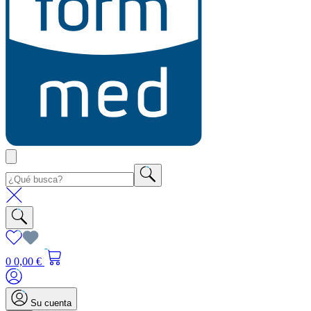
0
0,00 €
Su cuenta