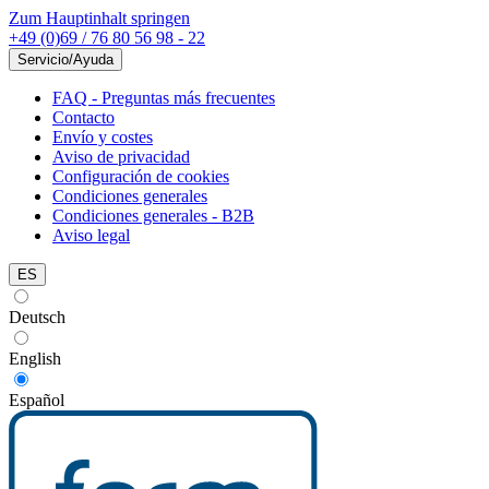
Zum Hauptinhalt springen
+49 (0)69 / 76 80 56 98 - 22
Servicio/Ayuda
FAQ - Preguntas más frecuentes
Contacto
Envío y costes
Aviso de privacidad
Configuración de cookies
Condiciones generales
Condiciones generales - B2B
Aviso legal
ES
Deutsch
English
Español