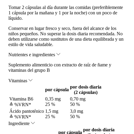
Tomar 2 cápsulas al día durante las comidas (preferiblemente
1 cápsula por la mañana y 1 por la noche) con un poco de
líquido.
Conservar en lugar fresco y seco, fuera del alcance de los
niños pequeños. No superar la dosis diaria recomendada. No
deben utilizarse como sustitutos de una dieta equilibrada y un
estilo de vida saludable.
Nutrientes e ingredientes
Suplemento alimenticio con extracto de raíz de ñame y
vitaminas del grupo B
Vitaminas
por dosis diaria
por cápsula
(2 cápsulas)
Vitamina B6
0,35 mg
0,70 mg
25 %
50 %
≙ %VRN*
Ácido pantoténico
1,5 mg
3,0 mg
25 %
50 %
≙ %VRN*
Ingrediente
por dosis diaria
por cápsula