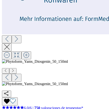
6,0
/
6
|
750
valoraciones de terapeutas*