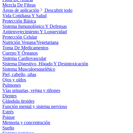
Mezcla De Fibras
Áreas de aplicación
Descubrir todo
Vida Cotidiana Y Salud
Protección Básica
Sistema Inmunológico Y Defensas
Antienvejecimiento Y Longevidad
Protección Celular
Nutrición Vegana/Vegetariana
Toma De Medicamentos
Cuerpo Y Órganos
Sistema Cardiovascular
Sistema Digestivo, Hígado Y Desintoxicación
Sistema Musculoesquelético
Piel, cabello, uñas
Ojos y oídos
Pulmones
Vías urinarias, vejiga y riñones
Dientes
Glándula tiroides
Función mental y sistema nervioso
Estrés
Psique
Memoria y concentración
Sueño