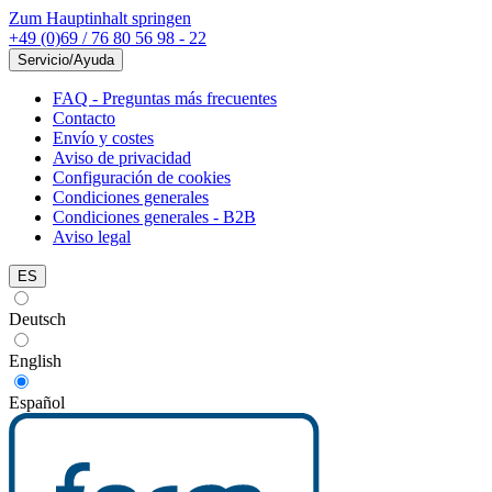
Zum Hauptinhalt springen
+49 (0)69 / 76 80 56 98 - 22
Servicio/Ayuda
FAQ - Preguntas más frecuentes
Contacto
Envío y costes
Aviso de privacidad
Configuración de cookies
Condiciones generales
Condiciones generales - B2B
Aviso legal
ES
Deutsch
English
Español