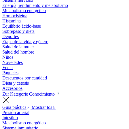
Sistema nervioso
Energía, rendimiento y metabolismo
Metabolismo energético
Homocisteína
Histamina
Equilibrio ácido-base
Sobrepeso y dieta
Deportes
Etapa de la vida y género
Salud de la mujer
Salud del hombre
Niños
Novedades
Venta
Paquetes
Descuentos por cantidad
Dieta y cetosis
Accesorios
Zur Kategorie Conocimiento
Guía práctica
Mostrar los 8
Presión arterial
Intestino
Metabolismo energético
Sistema inmunitario