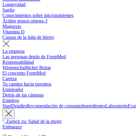
Longevidad
Sueño
Conocimientos sobre micronutrientes
Ácidos grasos omega-3
Magnesio
Vitamina D
Causas de la falta de hierro
La empresa
Las personas detrás de FormMed
Responsabilidad
Wissenschaftlicher Beirat
El concepto FormMed
Carrera
Tu camino hacia nosotros
Empleador
Detrás de las cámaras
Empleos
Start
Detalles
Recomendación de consumo
Ingredientes
Laboratorio
Eva
Zurück zu: Salud de la mujer
Embarazo