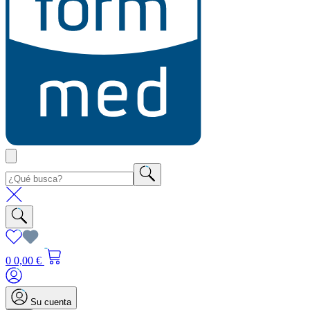
0
0,00 €
Su cuenta