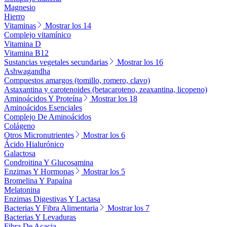
Magnesio
Hierro
Vitaminas
Mostrar los 14
Complejo vitamínico
Vitamina D
Vitamina B12
Sustancias vegetales secundarias
Mostrar los 16
Ashwagandha
Compuestos amargos (tomillo, romero, clavo)
Astaxantina y carotenoides (betacaroteno, zeaxantina, licopeno)
Aminoácidos Y Proteína
Mostrar los 18
Aminoácidos Esenciales
Complejo De Aminoácidos
Colágeno
Otros Micronutrientes
Mostrar los 6
Ácido Hialurónico
Galactosa
Condroitina Y Glucosamina
Enzimas Y Hormonas
Mostrar los 5
Bromelina Y Papaína
Melatonina
Enzimas Digestivas Y Lactasa
Bacterias Y Fibra Alimentaria
Mostrar los 7
Bacterias Y Levaduras
Fibra De Acacia