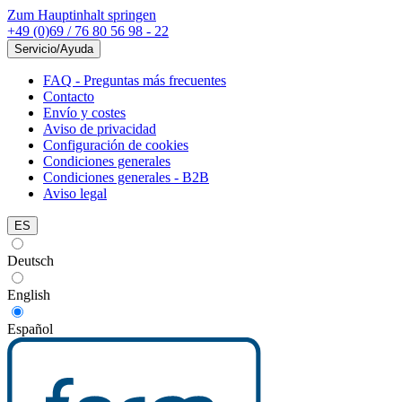
Zum Hauptinhalt springen
+49 (0)69 / 76 80 56 98 - 22
Servicio/Ayuda
FAQ - Preguntas más frecuentes
Contacto
Envío y costes
Aviso de privacidad
Configuración de cookies
Condiciones generales
Condiciones generales - B2B
Aviso legal
ES
Deutsch
English
Español