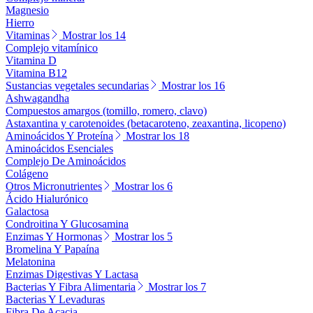
Magnesio
Hierro
Vitaminas
Mostrar los 14
Complejo vitamínico
Vitamina D
Vitamina B12
Sustancias vegetales secundarias
Mostrar los 16
Ashwagandha
Compuestos amargos (tomillo, romero, clavo)
Astaxantina y carotenoides (betacaroteno, zeaxantina, licopeno)
Aminoácidos Y Proteína
Mostrar los 18
Aminoácidos Esenciales
Complejo De Aminoácidos
Colágeno
Otros Micronutrientes
Mostrar los 6
Ácido Hialurónico
Galactosa
Condroitina Y Glucosamina
Enzimas Y Hormonas
Mostrar los 5
Bromelina Y Papaína
Melatonina
Enzimas Digestivas Y Lactasa
Bacterias Y Fibra Alimentaria
Mostrar los 7
Bacterias Y Levaduras
Fibra De Acacia