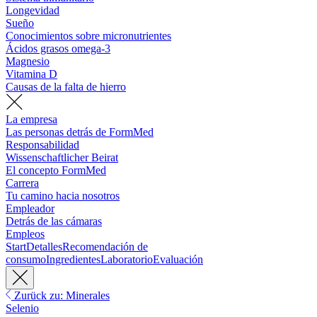
Longevidad
Sueño
Conocimientos sobre micronutrientes
Ácidos grasos omega-3
Magnesio
Vitamina D
Causas de la falta de hierro
La empresa
Las personas detrás de FormMed
Responsabilidad
Wissenschaftlicher Beirat
El concepto FormMed
Carrera
Tu camino hacia nosotros
Empleador
Detrás de las cámaras
Empleos
Start
Detalles
Recomendación de
consumo
Ingredientes
Laboratorio
Evaluación
Zurück zu: Minerales
Selenio