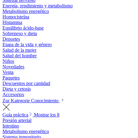
Sistema nervioso
Energía, rendimiento y metabolismo
Metabolismo energético
Homocisteína
Histamina
Equilibrio ácido-base
Sobrepeso y dieta
Deportes
Etapa de la vida y género
Salud de la mujer
Salud del hombre
Niños
Novedades
Venta
Paquetes
Descuentos por cantidad
Dieta y cetosis
Accesorios
Zur Kategorie Conocimiento
Guía práctica
Mostrar los 8
Presión arterial
Intestino
Metabolismo energético
Sistema inmunitario