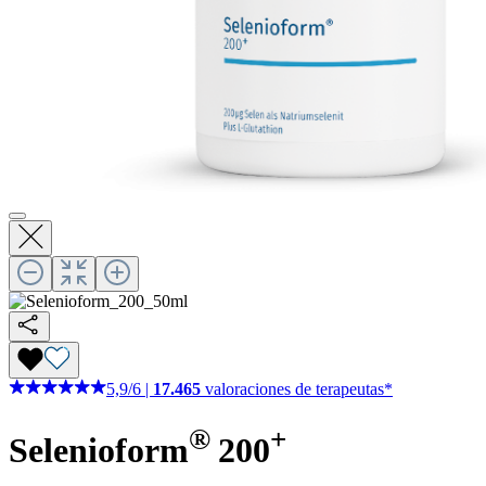
5,9
/
6
|
17.465
valoraciones de terapeutas*
®
+
Selenioform
200