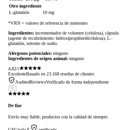
Otro ingrediente
L-glutatión
10 mg
*VRN = valores de referencia de nutrientes
Ingredientes:
incrementador de volumen (celulosa), cápsula
(agente de recubrimiento: hidroxipropilmetilcelulosa), L-
glutatión, selenito de sodio.
Alérgenos potenciales:
ninguno
Ingredientes de origen animal:
ninguno
4,82
/5
Excelente
Basado en 23.168 reseñas de clientes
AuditedReviews
Verificado de forma independiente
De fiar
Envío muy fiable, productos con la calidad de siempre.
GF
Gisela F.
verificada