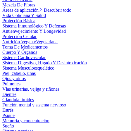
Mezcla De Fibras
Áreas de aplicación
Descubrir todo
Vida Cotidiana Y Salud
Protección Básica
Sistema Inmunológico Y Defensas
Antienvejecimiento Y Longevidad
Protección Celular
Nutrición Vegana/Vegetariana
Toma De Medicamentos
Cuerpo Y Órganos
Sistema Cardiovascular
Sistema Digestivo, Hígado Y Desintoxicación
Sistema Musculoesquelético
Piel, cabello, uñas
Ojos y oídos
Pulmones
Vías urinarias, vejiga y riñones
Dientes
Glándula tiroides
Función mental y sistema nervioso
Estrés
Psique
Memoria y concentración
Sueño