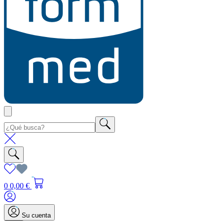
0
0,00 €
Su cuenta