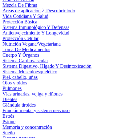
Mezcla De Fibras
Áreas de aplicación
Descubrir todo
Vida Cotidiana Y Salud
Protección Básica
Sistema Inmunológico Y Defensas
Antienvejecimiento Y Longevidad
Protección Celular
Nutrición Vegana/Vegetariana
Toma De Medicamentos
Cuerpo Y Órganos
Sistema Cardiovascular
Sistema Digestivo, Hígado Y Desintoxicación
Sistema Musculoesquelético
Piel, cabello, uñas
Ojos y oídos
Pulmones
Vías urinarias, vejiga y riñones
Dientes
Glándula tiroides
Función mental y sistema nervioso
Estrés
Psique
Memoria y concentración
Sueño