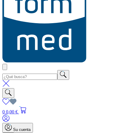
0
0,00 €
Su cuenta