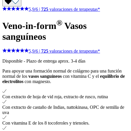
5,9
/
6
|
725
valoraciones de terapeutas*
®
Veno-in-form
Vasos
sanguíneos
5,9
/
6
|
725
valoraciones de terapeutas*
Disponible
-
Plazo de entrega aprox. 3-4 días
Para apoyar una formación normal de colágeno para una función
normal de los
vasos sanguíneos
con vitamina C y el
equilibrio de
electrolitos
con magnesio.
Con extracto de hoja de vid roja, extracto de rusco, rutina
Con extracto de castaño de Indias, nattokinasa, OPC de semilla de
uva
Con vitamina E de los 8 tocoferoles y trienoles.