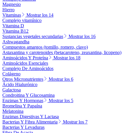
Magnesio
Hierro
Vitaminas
Mostrar los 14
Complejo vitamínico
Vitamina D
Vitamina B12
Sustancias vegetales secundarias
Mostrar los 16
Ashwagandha
Compuestos amargos (tomillo, romero, clavo)
Astaxantina y carotenoides (betacaroteno, zeaxantina, licopeno)
Aminoácidos Y Proteína
Mostrar los 18
Aminoácidos Esenciales
Complejo De Aminoácidos
Colágeno
Otros Micronutrientes
Mostrar los 6
Ácido Hialurónico
Galactosa
Condroitina Y Glucosamina
Enzimas Y Hormonas
Mostrar los 5
Bromelina Y Papaína
Melatonina
Enzimas Digestivas Y Lactasa
Bacterias Y Fibra Alimentaria
Mostrar los 7
Bacterias Y Levaduras
Fibra De Acacia