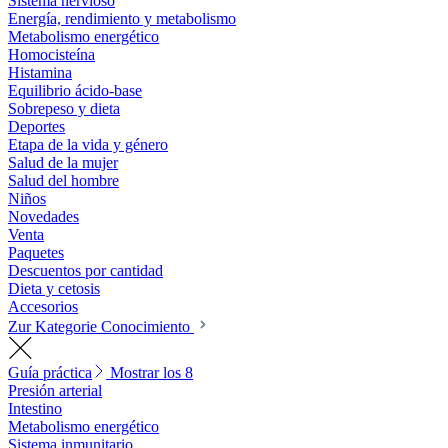
Sistema nervioso
Energía, rendimiento y metabolismo
Metabolismo energético
Homocisteína
Histamina
Equilibrio ácido-base
Sobrepeso y dieta
Deportes
Etapa de la vida y género
Salud de la mujer
Salud del hombre
Niños
Novedades
Venta
Paquetes
Descuentos por cantidad
Dieta y cetosis
Accesorios
Zur Kategorie Conocimiento
Guía práctica
Mostrar los 8
Presión arterial
Intestino
Metabolismo energético
Sistema inmunitario