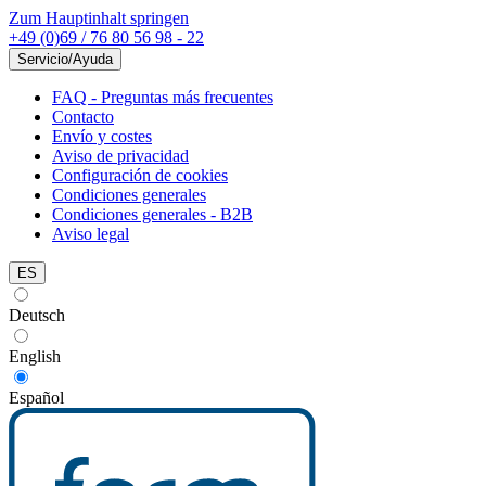
Zum Hauptinhalt springen
+49 (0)69 / 76 80 56 98 - 22
Servicio/Ayuda
FAQ - Preguntas más frecuentes
Contacto
Envío y costes
Aviso de privacidad
Configuración de cookies
Condiciones generales
Condiciones generales - B2B
Aviso legal
ES
Deutsch
English
Español