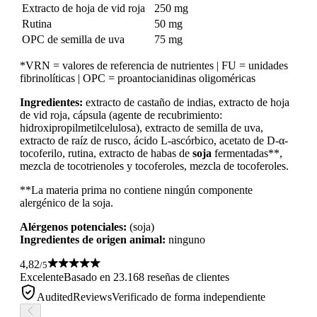
Extracto de hoja de vid roja
250 mg
Rutina
50 mg
OPC de semilla de uva
75 mg
*VRN = valores de referencia de nutrientes | FU = unidades
fibrinolíticas | OPC = proantocianidinas oligoméricas
Ingredientes:
extracto de castaño de indias, extracto de hoja
de vid roja, cápsula (agente de recubrimiento:
hidroxipropilmetilcelulosa), extracto de semilla de uva,
extracto de raíz de rusco, ácido L-ascórbico, acetato de D-α-
tocoferilo, rutina, extracto de habas de
soja
fermentadas**,
mezcla de tocotrienoles y tocoferoles, mezcla de tocoferoles.
**La materia prima no contiene ningún componente
alergénico de la soja.
Alérgenos potenciales:
(soja)
Ingredientes de origen animal:
ninguno
4,82
/5
Excelente
Basado en 23.168 reseñas de clientes
AuditedReviews
Verificado de forma independiente