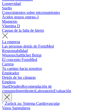
Longevidad
Sueño
Conocimientos sobre micronutrientes
Ácidos grasos omega-3
Magnesio
Vitamina D
Causas de la falta de hierro
La empresa
Las personas detrás de FormMed
Responsabilidad
Wissenschaftlicher Beirat
El concepto FormMed
Carrera
Tu camino hacia nosotros
Empleador
Detrás de las cámaras
Empleos
Start
Detalles
Recomendación de
consumo
Ingredientes
Laboratorio
Evaluación
Zurück zu: Sistema Cardiovascular
Vasos Sanguíneos