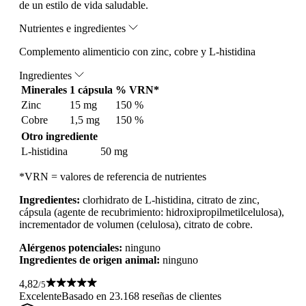
de un estilo de vida saludable.
Nutrientes e ingredientes
Complemento alimenticio con zinc, cobre y L-histidina
Ingredientes
Minerales
1 cápsula
% VRN*
Zinc
15 mg
150 %
Cobre
1,5 mg
150 %
Otro ingrediente
L-histidina
50 mg
*VRN = valores de referencia de nutrientes
Ingredientes:
clorhidrato de L-histidina, citrato de zinc,
cápsula (agente de recubrimiento: hidroxipropilmetilcelulosa),
incrementador de volumen (celulosa), citrato de cobre.
Alérgenos potenciales:
ninguno
Ingredientes de origen animal:
ninguno
4,82
/5
Excelente
Basado en 23.168 reseñas de clientes