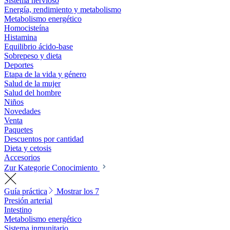
Sistema nervioso
Energía, rendimiento y metabolismo
Metabolismo energético
Homocisteína
Histamina
Equilibrio ácido-base
Sobrepeso y dieta
Deportes
Etapa de la vida y género
Salud de la mujer
Salud del hombre
Niños
Novedades
Venta
Paquetes
Descuentos por cantidad
Dieta y cetosis
Accesorios
Zur Kategorie Conocimiento
Guía práctica
Mostrar los 7
Presión arterial
Intestino
Metabolismo energético
Sistema inmunitario