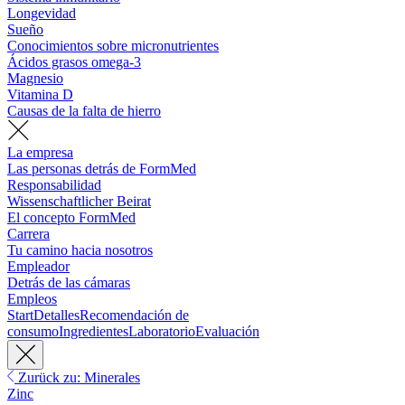
Longevidad
Sueño
Conocimientos sobre micronutrientes
Ácidos grasos omega-3
Magnesio
Vitamina D
Causas de la falta de hierro
La empresa
Las personas detrás de FormMed
Responsabilidad
Wissenschaftlicher Beirat
El concepto FormMed
Carrera
Tu camino hacia nosotros
Empleador
Detrás de las cámaras
Empleos
Start
Detalles
Recomendación de
consumo
Ingredientes
Laboratorio
Evaluación
Zurück zu: Minerales
Zinc