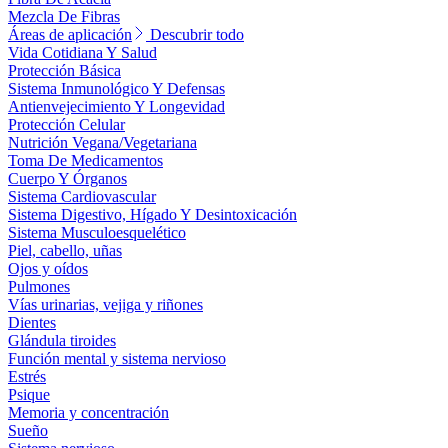
Mezcla De Fibras
Áreas de aplicación
Descubrir todo
Vida Cotidiana Y Salud
Protección Básica
Sistema Inmunológico Y Defensas
Antienvejecimiento Y Longevidad
Protección Celular
Nutrición Vegana/Vegetariana
Toma De Medicamentos
Cuerpo Y Órganos
Sistema Cardiovascular
Sistema Digestivo, Hígado Y Desintoxicación
Sistema Musculoesquelético
Piel, cabello, uñas
Ojos y oídos
Pulmones
Vías urinarias, vejiga y riñones
Dientes
Glándula tiroides
Función mental y sistema nervioso
Estrés
Psique
Memoria y concentración
Sueño