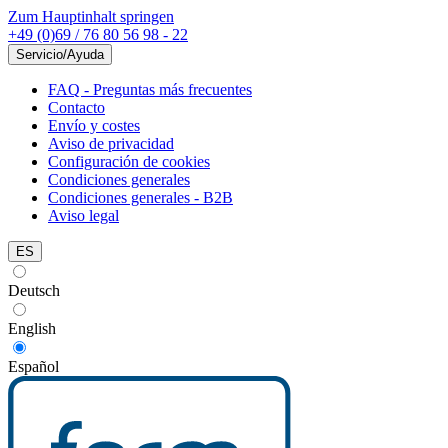
Zum Hauptinhalt springen
+49 (0)69 / 76 80 56 98 - 22
Servicio/Ayuda
FAQ - Preguntas más frecuentes
Contacto
Envío y costes
Aviso de privacidad
Configuración de cookies
Condiciones generales
Condiciones generales - B2B
Aviso legal
ES
Deutsch
English
Español