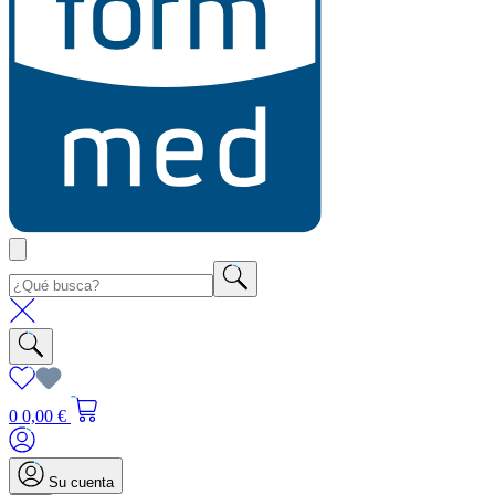
0
0,00 €
Su cuenta