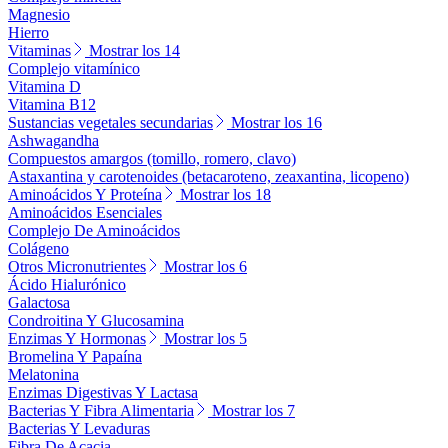
Magnesio
Hierro
Vitaminas
Mostrar los 14
Complejo vitamínico
Vitamina D
Vitamina B12
Sustancias vegetales secundarias
Mostrar los 16
Ashwagandha
Compuestos amargos (tomillo, romero, clavo)
Astaxantina y carotenoides (betacaroteno, zeaxantina, licopeno)
Aminoácidos Y Proteína
Mostrar los 18
Aminoácidos Esenciales
Complejo De Aminoácidos
Colágeno
Otros Micronutrientes
Mostrar los 6
Ácido Hialurónico
Galactosa
Condroitina Y Glucosamina
Enzimas Y Hormonas
Mostrar los 5
Bromelina Y Papaína
Melatonina
Enzimas Digestivas Y Lactasa
Bacterias Y Fibra Alimentaria
Mostrar los 7
Bacterias Y Levaduras
Fibra De Acacia