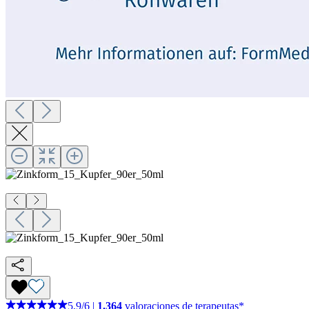
5,9
/
6
|
1.364
valoraciones de terapeutas*