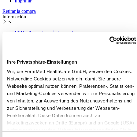
Imprimir
Retirar la compra
Información
FAQ - Preguntas más frecuentes
FormMed Select
Publicaciones en prensa
Aviso de privacidad
Configuración de cookies
Canal de denuncias
Ihre Privatsphäre-Einstellungen
Canal de denuncias para empleados
Wir, die FormMed HealthCare GmbH, verwenden Cookies.
* Todos los precios incl. IVA más gastos de envío y, en su caso,
Notwendige Cookies setzen wir ein, damit Sie unsere
gastos de contra reembolso, salvo que se indique lo contrario.
Webseite optimal nutzen können. Präferenzen-, Statistiken-
**Para envíos a España, excepto zonas aduaneras especiales. Para
und Marketing-Cookies verwenden wir zur Personalisierung
obtener información sobre los plazos de entrega a otros países y el
von Inhalten, zur Auswertung des Nutzungsverhaltens und
cálculo de los plazos de envío, consulte aquí:
Envíos y costes
.
zur Sicherstellung und Verbesserung der Webseiten-
Métodos de pago y envío:
Funktionalität. Diese Daten können auch zu
Marketingzwecken an Dritte (Europa) und an Google (USA)
weitergegeben werden. Nähere Informationen finden Sie in