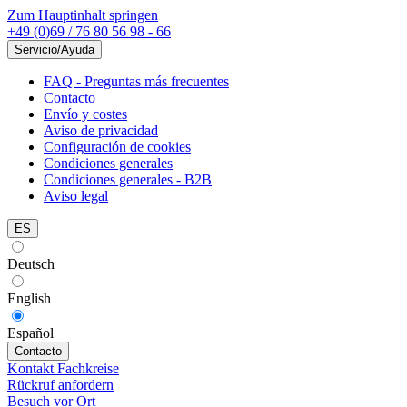
Zum Hauptinhalt springen
+49 (0)69 / 76 80 56 98 - 66
Servicio/Ayuda
FAQ - Preguntas más frecuentes
Contacto
Envío y costes
Aviso de privacidad
Configuración de cookies
Condiciones generales
Condiciones generales - B2B
Aviso legal
ES
Deutsch
English
Español
Contacto
Kontakt Fachkreise
Rückruf anfordern
Besuch vor Ort