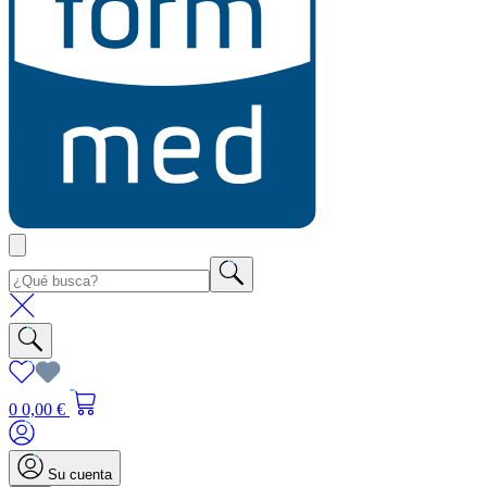
0
0,00 €
Su cuenta