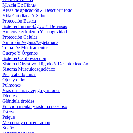
Mezcla De Fibras
Áreas de aplicación
Descubrir todo
Vida Cotidiana Y Salud
Protección Básica
Sistema Inmunológico Y Defensas
Antienvejecimiento Y Longevidad
Protección Celular
Nutrición Vegana/Vegetariana
Toma De Medicamentos
Cuerpo Y Órganos
Sistema Cardiovascular
Sistema Digestivo, Hígado Y Desintoxicación
Sistema Musculoesquelético
Piel, cabello, uñas
Ojos y oídos
Pulmones
Vías urinarias, vejiga y riñones
Dientes
Glándula tiroides
Función mental y sistema nervioso
Estrés
Psique
Memoria y concentración
Sueño