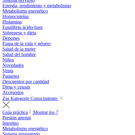
Sistema nervioso
Energía, rendimiento y metabolismo
Metabolismo energético
Homocisteína
Histamina
Equilibrio ácido-base
Sobrepeso y dieta
Deportes
Etapa de la vida y género
Salud de la mujer
Salud del hombre
Niños
Novedades
Venta
Paquetes
Descuentos por cantidad
Dieta y cetosis
Accesorios
Zur Kategorie Conocimiento
Guía práctica
Mostrar los 7
Presión arterial
Intestino
Metabolismo energético
Sistema inmunitario