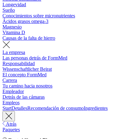
Longevidad
Sueño
Conocimientos sobre micronutrientes
Ácidos grasos omega-3
Magnesio
Vitamina D
Causas de la falta de hierro
La empresa
Las personas detrás de FormMed
Responsabilidad
Wissenschaftlicher Beirat
El concepto FormMed
Carrera
Tu camino hacia nosotros
Empleador
Detrás de las cámaras
Empleos
Start
Detalles
Recomendación de consumo
Ingredientes
Atrás
Paquetes