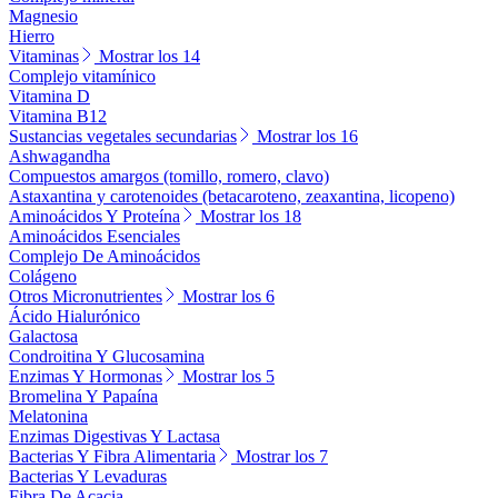
Magnesio
Hierro
Vitaminas
Mostrar los 14
Complejo vitamínico
Vitamina D
Vitamina B12
Sustancias vegetales secundarias
Mostrar los 16
Ashwagandha
Compuestos amargos (tomillo, romero, clavo)
Astaxantina y carotenoides (betacaroteno, zeaxantina, licopeno)
Aminoácidos Y Proteína
Mostrar los 18
Aminoácidos Esenciales
Complejo De Aminoácidos
Colágeno
Otros Micronutrientes
Mostrar los 6
Ácido Hialurónico
Galactosa
Condroitina Y Glucosamina
Enzimas Y Hormonas
Mostrar los 5
Bromelina Y Papaína
Melatonina
Enzimas Digestivas Y Lactasa
Bacterias Y Fibra Alimentaria
Mostrar los 7
Bacterias Y Levaduras
Fibra De Acacia