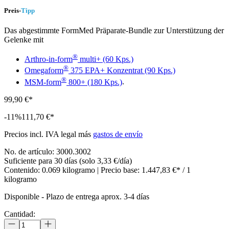
Preis-
Tipp
Das abgestimmte FormMed Präparate-Bundle zur Unterstützung der
Gelenke mit
®
Arthro-in-form
multi+ (60 Kps.)
®
Omegaform
375 EPA+ Konzentrat (90 Kps.)
®
MSM-form
800+ (180 Kps.)
.
99,90 €*
-11%
111,70 €*
Precios incl. IVA legal más
gastos de envío
No. de artículo:
3000.3002
Suficiente para 30 días (solo 3,33 €/día)
Contenido:
0.069 kilogramo
| Precio base:
1.447,83 €* / 1
kilogramo
Disponible
-
Plazo de entrega aprox. 3-4 días
Cantidad: