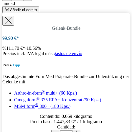
unidad
Añadir al carrito
Gelenk-Bundle
99,90 €*
%
111,70 €*
-10.56%
Precios incl. IVA legal más
gastos de envío
Preis-
Tipp
Das abgestimmte FormMed Präparate-Bundle zur Unterstützung der
Gelenke mit
®
Arthro-in-form
multi+ (60 Kps.)
®
Omegaform
375 EPA+ Konzentrat (90 Kps.)
®
MSM-form
800+ (180 Kps.)
.
Contenido:
0.069 kilogramo
Precio base:
1.447,83 €
* / 1 kilogramo
Cantidad: