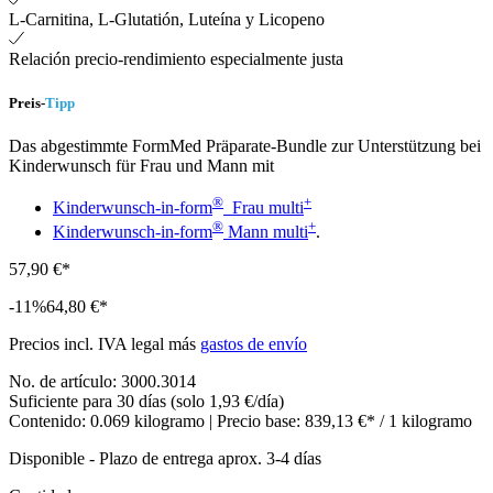
L-Carnitina, L-Glutatión, Luteína y Licopeno
Relación precio-rendimiento especialmente justa
Preis-
Tipp
Das abgestimmte FormMed Präparate-Bundle zur Unterstützung bei
Kinderwunsch für Frau und Mann mit
®
+
Kinderwunsch-in-form
Frau multi
®
+
Kinderwunsch-in-form
Mann multi
.
57,90 €*
-11%
64,80 €*
Precios incl. IVA legal más
gastos de envío
No. de artículo:
3000.3014
Suficiente para 30 días (solo 1,93 €/día)
Contenido:
0.069 kilogramo
| Precio base:
839,13 €* / 1 kilogramo
Disponible
-
Plazo de entrega aprox. 3-4 días