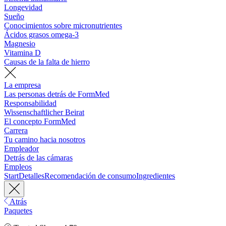
Longevidad
Sueño
Conocimientos sobre micronutrientes
Ácidos grasos omega-3
Magnesio
Vitamina D
Causas de la falta de hierro
La empresa
Las personas detrás de FormMed
Responsabilidad
Wissenschaftlicher Beirat
El concepto FormMed
Carrera
Tu camino hacia nosotros
Empleador
Detrás de las cámaras
Empleos
Start
Detalles
Recomendación de consumo
Ingredientes
Atrás
Paquetes