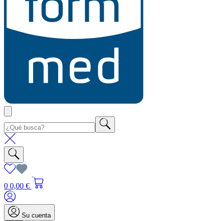
0
0,00 €
Su cuenta