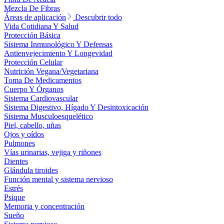
Mezcla De Fibras
Áreas de aplicación
Descubrir todo
Vida Cotidiana Y Salud
Protección Básica
Sistema Inmunológico Y Defensas
Antienvejecimiento Y Longevidad
Protección Celular
Nutrición Vegana/Vegetariana
Toma De Medicamentos
Cuerpo Y Órganos
Sistema Cardiovascular
Sistema Digestivo, Hígado Y Desintoxicación
Sistema Musculoesquelético
Piel, cabello, uñas
Ojos y oídos
Pulmones
Vías urinarias, vejiga y riñones
Dientes
Glándula tiroides
Función mental y sistema nervioso
Estrés
Psique
Memoria y concentración
Sueño