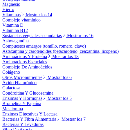
Magnesio
Hierro
Vitaminas
Mostrar los 14
Complejo vitamínico
Vitamina D
Vitamina B12
Sustancias vegetales secundarias
Mostrar los 16
Ashwagandha
Compuestos amargos (tomillo, romero, clavo)
Astaxantina y carotenoides (betacaroteno, zeaxantina, licopeno)
Aminoácidos Y Proteína
Mostrar los 18
Aminoácidos Esenciales
Complejo De Aminoácidos
Colágeno
Otros Micronutrientes
Mostrar los 6
Ácido Hialurónico
Galactosa
Condroitina Y Glucosamina
Enzimas Y Hormonas
Mostrar los 5
Bromelina Y Papaína
Melatonina
Enzimas Digestivas Y Lactasa
Bacterias Y Fibra Alimentaria
Mostrar los 7
Bacterias Y Levaduras
Fibra De Acacia