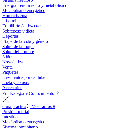
Sistema nervioso
Energía, rendimiento y metabolismo
Metabolismo energético
Homocisteína
Histamina
Equilibrio ácido-base
Sobrepeso y dieta
Deportes
Etapa de la vida y género
Salud de la mujer
Salud del hombre
Niños
Novedades
Venta
Paquetes
Descuentos por cantidad
Dieta y cetosis
Accesorios
Zur Kategorie Conocimiento
Guía práctica
Mostrar los 8
Presión arterial
Intestino
Metabolismo energético
Sistema inmunitario