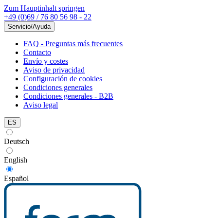
Zum Hauptinhalt springen
+49 (0)69 / 76 80 56 98 - 22
Servicio/Ayuda
FAQ - Preguntas más frecuentes
Contacto
Envío y costes
Aviso de privacidad
Configuración de cookies
Condiciones generales
Condiciones generales - B2B
Aviso legal
ES
Deutsch
English
Español