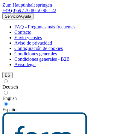
Zum Hauptinhalt springen
+49 (0)69 / 76 80 56 98 - 22
Servicio/Ayuda
FAQ - Preguntas más frecuentes
Contacto
Envío y costes
Aviso de privacidad
Configuración de cookies
Condiciones generales
Condiciones generales - B2B
Aviso legal
ES
Deutsch
English
Español