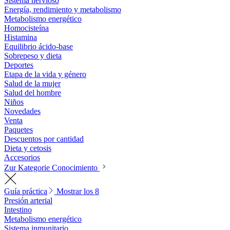
Sistema nervioso
Energía, rendimiento y metabolismo
Metabolismo energético
Homocisteína
Histamina
Equilibrio ácido-base
Sobrepeso y dieta
Deportes
Etapa de la vida y género
Salud de la mujer
Salud del hombre
Niños
Novedades
Venta
Paquetes
Descuentos por cantidad
Dieta y cetosis
Accesorios
Zur Kategorie Conocimiento
Guía práctica
Mostrar los 8
Presión arterial
Intestino
Metabolismo energético
Sistema inmunitario