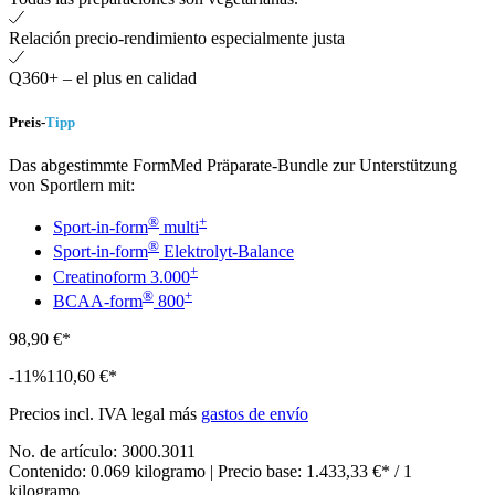
Relación precio-rendimiento especialmente justa
Q360+ – el plus en calidad
Preis-
Tipp
Das abgestimmte FormMed Präparate-Bundle zur Unterstützung
von Sportlern mit:
®
+
Sport-in-form
multi
®
Sport-in-form
Elektrolyt-Balance
+
Creatinoform 3.000
®
+
BCAA-form
800
98,90 €*
-11%
110,60 €*
Precios incl. IVA legal más
gastos de envío
No. de artículo:
3000.3011
Contenido:
0.069 kilogramo
| Precio base:
1.433,33 €* / 1
kilogramo