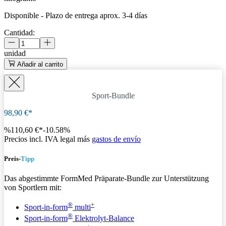
Disponible
-
Plazo de entrega aprox. 3-4 días
Cantidad:
unidad
Añadir al carrito
Sport-Bundle
98,90 €*
%
110,60 €*
-10.58%
Precios incl. IVA legal más
gastos de envío
Preis-
Tipp
Das abgestimmte FormMed Präparate-Bundle zur Unterstützung
von Sportlern mit:
®
+
Sport-in-form
multi
®
Sport-in-form
Elektrolyt-Balance