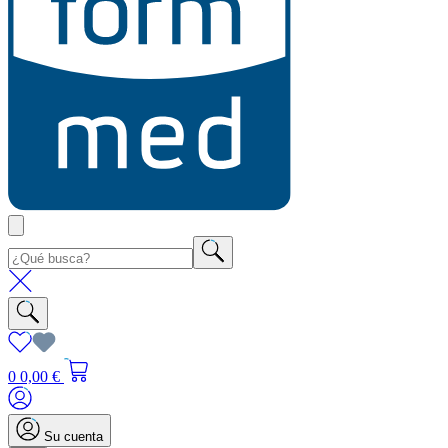
0
0,00 €
Su cuenta