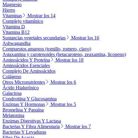
Magnesio
Hierro
Vitaminas
Mostrar los 14
Complejo vitamínico
Vitamina D
Vitamina B12
Sustancias vegetales secundarias
Mostrar los 16
Ashwagandha
Compuestos amargos (tomillo, romero, clavo)
Astaxantina y carotenoides (betacaroteno, zeaxantina, licopeno)
Aminoácidos Y Proteína
Mostrar los 18
Aminoácidos Esenciales
Complejo De Aminoácidos
Colágeno
Otros Micronutrientes
Mostrar los 6
Ácido Hialurónico
Galactosa
Condroitina Y Glucosamina
Enzimas Y Hormonas
Mostrar los 5
Bromelina Y Papaína
Melatonina
Enzimas Digestivas Y Lactasa
Bacterias Y Fibra Alimentaria
Mostrar los 7
Bacterias Y Levaduras
Fibra De Acacia