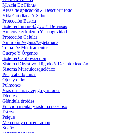
Mezcla De Fibras
Áreas de aplicación
Descubrir todo
Vida Cotidiana Y Salud
Protección Básica
Sistema Inmunológico Y Defensas
Antienvejecimiento Y Longevidad
Protección Celular
Nutrición Vegana/Vegetariana
Toma De Medicamentos
Cuerpo Y Órganos
Sistema Cardiovascular
Sistema Digestivo, Hígado Y Desintoxicación
Sistema Musculoesquelético
Piel, cabello, uñas
Ojos y oídos
Pulmones
Vías urinarias, vejiga y riñones
Dientes
Glándula tiroides
Función mental y sistema nervioso
Estrés
Psique
Memoria y concentración
Sueño