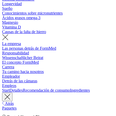
Longevidad
Sueño
Conocimientos sobre micronutrientes
Ácidos grasos omega-3
Magnesio
Vitamina D
Causas de la falta de hierro
La empresa
Las personas detrás de FormMed
Responsabilidad
Wissenschaftlicher Beirat
El concepto FormMed
Carrera
Tu camino hacia nosotros
Empleador
Detrás de las cámaras
Empleos
Start
Detalles
Recomendación de consumo
Ingredientes
Atrás
Paquetes