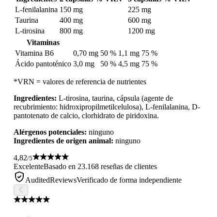
L-fenilalanina
150 mg
225 mg
Taurina
400 mg
600 mg
L-tirosina
800 mg
1200 mg
Vitaminas
Vitamina B6
0,70 mg
50 %
1,1 mg
75 %
Ácido pantoténico
3,0 mg
50 %
4,5 mg
75 %
*VRN = valores de referencia de nutrientes
Ingredientes:
L-tirosina, taurina, cápsula (agente de
recubrimiento: hidroxipropilmetilcelulosa), L-fenilalanina, D-
pantotenato de calcio, clorhidrato de piridoxina.
Alérgenos potenciales:
ninguno
Ingredientes de origen animal:
ninguno
4,82
/5
Excelente
Basado en 23.168 reseñas de clientes
AuditedReviews
Verificado de forma independiente