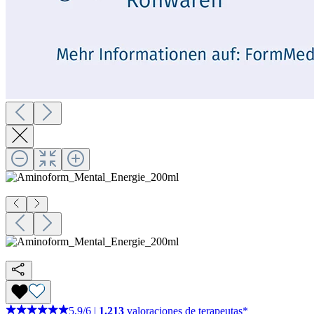
5,9
/
6
|
1.213
valoraciones de terapeutas*