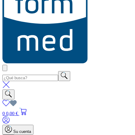
0
0,00 €
Su cuenta