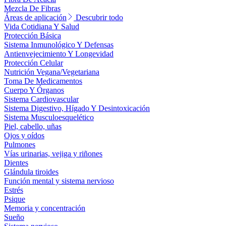
Mezcla De Fibras
Áreas de aplicación
Descubrir todo
Vida Cotidiana Y Salud
Protección Básica
Sistema Inmunológico Y Defensas
Antienvejecimiento Y Longevidad
Protección Celular
Nutrición Vegana/Vegetariana
Toma De Medicamentos
Cuerpo Y Órganos
Sistema Cardiovascular
Sistema Digestivo, Hígado Y Desintoxicación
Sistema Musculoesquelético
Piel, cabello, uñas
Ojos y oídos
Pulmones
Vías urinarias, vejiga y riñones
Dientes
Glándula tiroides
Función mental y sistema nervioso
Estrés
Psique
Memoria y concentración
Sueño