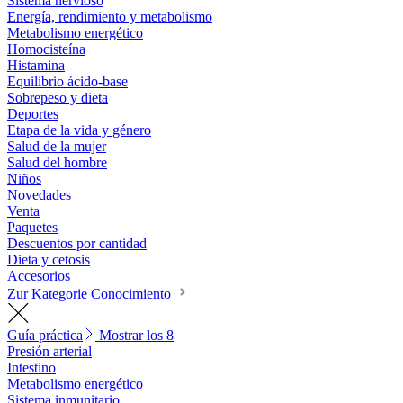
Sistema nervioso
Energía, rendimiento y metabolismo
Metabolismo energético
Homocisteína
Histamina
Equilibrio ácido-base
Sobrepeso y dieta
Deportes
Etapa de la vida y género
Salud de la mujer
Salud del hombre
Niños
Novedades
Venta
Paquetes
Descuentos por cantidad
Dieta y cetosis
Accesorios
Zur Kategorie Conocimiento
Guía práctica
Mostrar los 8
Presión arterial
Intestino
Metabolismo energético
Sistema inmunitario