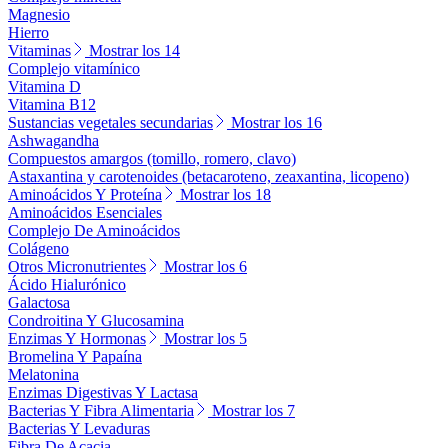
Magnesio
Hierro
Vitaminas
Mostrar los 14
Complejo vitamínico
Vitamina D
Vitamina B12
Sustancias vegetales secundarias
Mostrar los 16
Ashwagandha
Compuestos amargos (tomillo, romero, clavo)
Astaxantina y carotenoides (betacaroteno, zeaxantina, licopeno)
Aminoácidos Y Proteína
Mostrar los 18
Aminoácidos Esenciales
Complejo De Aminoácidos
Colágeno
Otros Micronutrientes
Mostrar los 6
Ácido Hialurónico
Galactosa
Condroitina Y Glucosamina
Enzimas Y Hormonas
Mostrar los 5
Bromelina Y Papaína
Melatonina
Enzimas Digestivas Y Lactasa
Bacterias Y Fibra Alimentaria
Mostrar los 7
Bacterias Y Levaduras
Fibra De Acacia