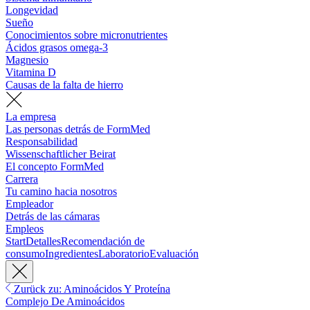
Longevidad
Sueño
Conocimientos sobre micronutrientes
Ácidos grasos omega-3
Magnesio
Vitamina D
Causas de la falta de hierro
La empresa
Las personas detrás de FormMed
Responsabilidad
Wissenschaftlicher Beirat
El concepto FormMed
Carrera
Tu camino hacia nosotros
Empleador
Detrás de las cámaras
Empleos
Start
Detalles
Recomendación de
consumo
Ingredientes
Laboratorio
Evaluación
Zurück zu: Aminoácidos Y Proteína
Complejo De Aminoácidos