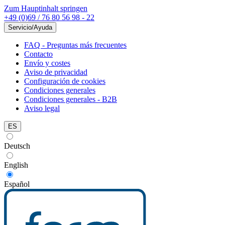
Zum Hauptinhalt springen
+49 (0)69 / 76 80 56 98 - 22
Servicio/Ayuda
FAQ - Preguntas más frecuentes
Contacto
Envío y costes
Aviso de privacidad
Configuración de cookies
Condiciones generales
Condiciones generales - B2B
Aviso legal
ES
Deutsch
English
Español