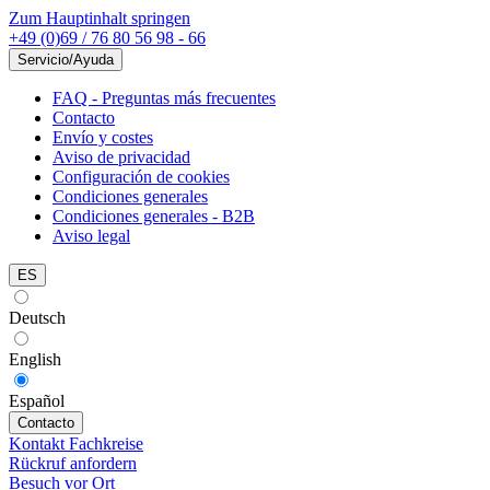
Zum Hauptinhalt springen
+49 (0)69 / 76 80 56 98 - 66
Servicio/Ayuda
FAQ - Preguntas más frecuentes
Contacto
Envío y costes
Aviso de privacidad
Configuración de cookies
Condiciones generales
Condiciones generales - B2B
Aviso legal
ES
Deutsch
English
Español
Contacto
Kontakt Fachkreise
Rückruf anfordern
Besuch vor Ort