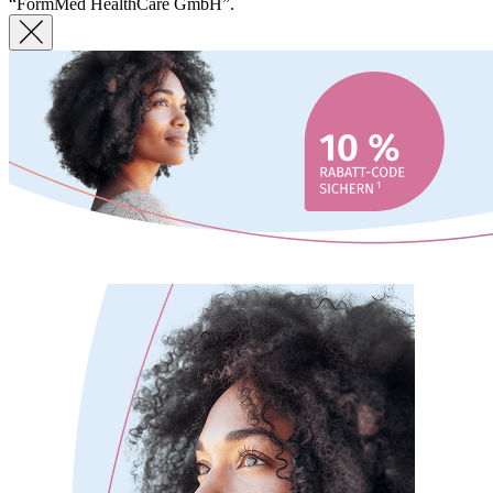
“FormMed HealthCare GmbH”.