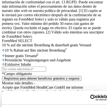
información de conformidad con el art. 13 RGPD. Puede encontrar
más información sobre el procesamiento de sus datos dentro de
nuestro sitio web en nuestra política de privacidad. [1] El cupón se
le enviará por correo electrónico después de la confirmación de su
registro en FormMed Select y solo es válido para registros por
primera vez. Valor mínimo del pedido 50 euros (sin gastos de
envío). Queda excluido el pago en efectivo. El cupón no se puede
combinar con otros cupones. [2] Válido solo mientras sea suscriptor
de FormMed Select.
FormMed SELECT
10 % auf die nächste Bestellung
& dauerhaft gratis Versand
1
10 % Rabatt auf Ihre nächste Bestellung
2
Immer gratis Versand
Persönliche Vergünstigungen und Angebote
Exklusive Inhalte
*Campo obligatorio
Regístrese para obtener beneficios gratuitos y seguros
Mostrar más detalles
Acepto que FormMed HealthCare GmbH me informe
periódicamente (1 o 2 veces al mes) sobre sus productos, servicios y
promociones. Puede revocar este consentimiento en cualquier
momento enviando un correo electrónico informal a
info@FormMed.de. También puede utilizar el enlace “Cancelar