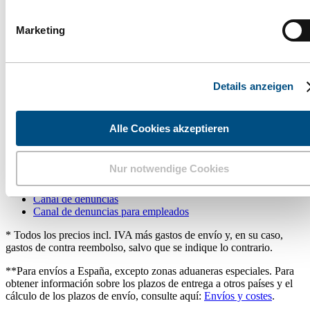
Contacto
Marketing
Envío y costos
Condiciones generales
Imprimir
Details anzeigen
Retirar la compra
Información
Alle Cookies akzeptieren
FAQ - Preguntas más frecuentes
FormMed Select
Publicaciones en prensa
Nur notwendige Cookies
Aviso de privacidad
Configuración de cookies
Canal de denuncias
Canal de denuncias para empleados
* Todos los precios incl. IVA más gastos de envío y, en su caso,
gastos de contra reembolso, salvo que se indique lo contrario.
**Para envíos a España, excepto zonas aduaneras especiales. Para
obtener información sobre los plazos de entrega a otros países y el
cálculo de los plazos de envío, consulte aquí:
Envíos y costes
.