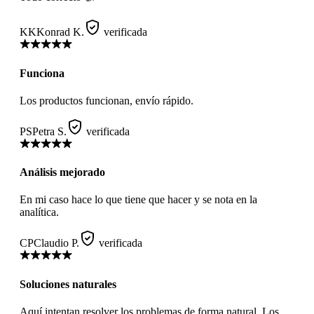
KK
Konrad K.
verificada
Funciona
Los productos funcionan, envío rápido.
PS
Petra S.
verificada
Análisis mejorado
En mi caso hace lo que tiene que hacer y se nota en la
analítica.
CP
Claudio P.
verificada
Soluciones naturales
Aquí intentan resolver los problemas de forma natural. Los