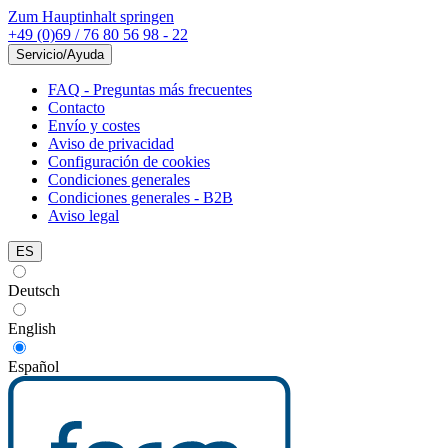
Zum Hauptinhalt springen
+49 (0)69 / 76 80 56 98 - 22
Servicio/Ayuda
FAQ - Preguntas más frecuentes
Contacto
Envío y costes
Aviso de privacidad
Configuración de cookies
Condiciones generales
Condiciones generales - B2B
Aviso legal
ES
Deutsch
English
Español