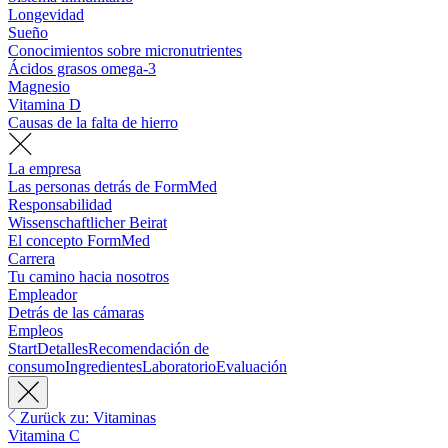
Longevidad
Sueño
Conocimientos sobre micronutrientes
Ácidos grasos omega-3
Magnesio
Vitamina D
Causas de la falta de hierro
La empresa
Las personas detrás de FormMed
Responsabilidad
Wissenschaftlicher Beirat
El concepto FormMed
Carrera
Tu camino hacia nosotros
Empleador
Detrás de las cámaras
Empleos
Start
Detalles
Recomendación de
consumo
Ingredientes
Laboratorio
Evaluación
Zurück zu: Vitaminas
Vitamina C