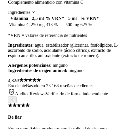
Complemento alimenticio con vitamina C
Ingredientes
Vitamina
2,5 ml
% VRN*
5 ml
% VRN*
Vitamina C
250 mg
313 %
500 mg
625 %
*VRN = valores de referencia de nutrientes
Ingredientes:
agua, estabilizador (glicerina), fosfolípidos, L-
ascorbato de sodio, acidulante (ácido cítrico), extracto de
espino amarillo, antioxidante (extracto de romero).
Alérgenos potenciales:
ninguno
Ingredientes de origen animal:
ninguno
4,82
/5
Excelente
Basado en 23.168 reseñas de clientes
AuditedReviews
Verificado de forma independiente
De fiar
Envío muy fiable, productos con la calidad de siempre.