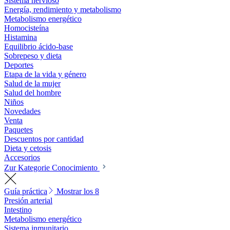
Sistema nervioso
Energía, rendimiento y metabolismo
Metabolismo energético
Homocisteína
Histamina
Equilibrio ácido-base
Sobrepeso y dieta
Deportes
Etapa de la vida y género
Salud de la mujer
Salud del hombre
Niños
Novedades
Venta
Paquetes
Descuentos por cantidad
Dieta y cetosis
Accesorios
Zur Kategorie Conocimiento
Guía práctica
Mostrar los 8
Presión arterial
Intestino
Metabolismo energético
Sistema inmunitario