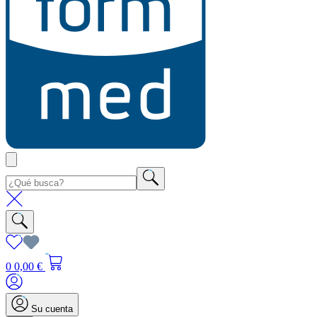
0
0,00 €
Su cuenta