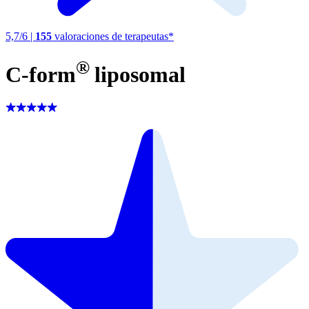
5,7
/
6
|
155
valoraciones de terapeutas*
®
C-form
liposomal