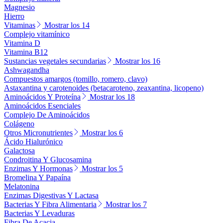
Magnesio
Hierro
Vitaminas
Mostrar los 14
Complejo vitamínico
Vitamina D
Vitamina B12
Sustancias vegetales secundarias
Mostrar los 16
Ashwagandha
Compuestos amargos (tomillo, romero, clavo)
Astaxantina y carotenoides (betacaroteno, zeaxantina, licopeno)
Aminoácidos Y Proteína
Mostrar los 18
Aminoácidos Esenciales
Complejo De Aminoácidos
Colágeno
Otros Micronutrientes
Mostrar los 6
Ácido Hialurónico
Galactosa
Condroitina Y Glucosamina
Enzimas Y Hormonas
Mostrar los 5
Bromelina Y Papaína
Melatonina
Enzimas Digestivas Y Lactasa
Bacterias Y Fibra Alimentaria
Mostrar los 7
Bacterias Y Levaduras
Fibra De Acacia