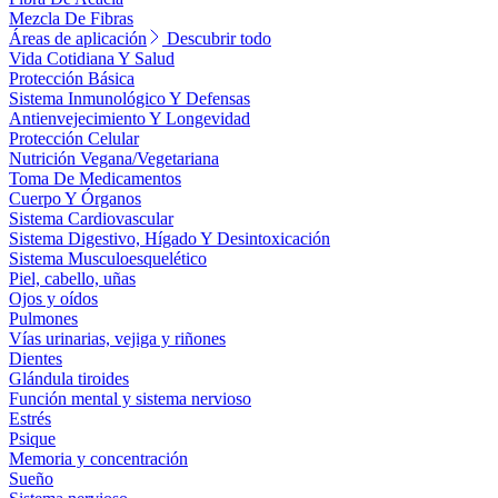
Mezcla De Fibras
Áreas de aplicación
Descubrir todo
Vida Cotidiana Y Salud
Protección Básica
Sistema Inmunológico Y Defensas
Antienvejecimiento Y Longevidad
Protección Celular
Nutrición Vegana/Vegetariana
Toma De Medicamentos
Cuerpo Y Órganos
Sistema Cardiovascular
Sistema Digestivo, Hígado Y Desintoxicación
Sistema Musculoesquelético
Piel, cabello, uñas
Ojos y oídos
Pulmones
Vías urinarias, vejiga y riñones
Dientes
Glándula tiroides
Función mental y sistema nervioso
Estrés
Psique
Memoria y concentración
Sueño