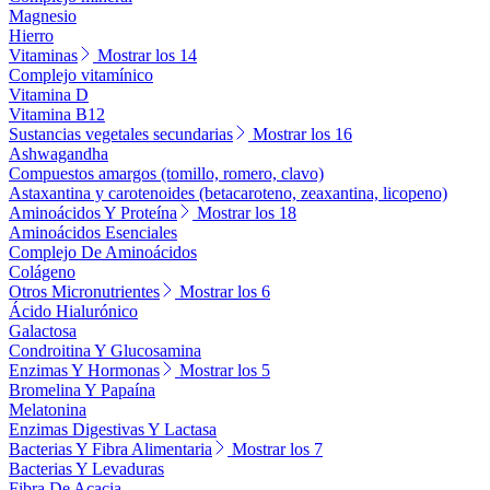
Magnesio
Hierro
Vitaminas
Mostrar los 14
Complejo vitamínico
Vitamina D
Vitamina B12
Sustancias vegetales secundarias
Mostrar los 16
Ashwagandha
Compuestos amargos (tomillo, romero, clavo)
Astaxantina y carotenoides (betacaroteno, zeaxantina, licopeno)
Aminoácidos Y Proteína
Mostrar los 18
Aminoácidos Esenciales
Complejo De Aminoácidos
Colágeno
Otros Micronutrientes
Mostrar los 6
Ácido Hialurónico
Galactosa
Condroitina Y Glucosamina
Enzimas Y Hormonas
Mostrar los 5
Bromelina Y Papaína
Melatonina
Enzimas Digestivas Y Lactasa
Bacterias Y Fibra Alimentaria
Mostrar los 7
Bacterias Y Levaduras
Fibra De Acacia