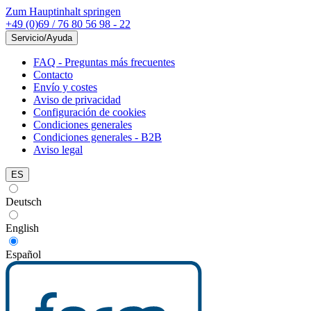
Zum Hauptinhalt springen
+49 (0)69 / 76 80 56 98 - 22
Servicio/Ayuda
FAQ - Preguntas más frecuentes
Contacto
Envío y costes
Aviso de privacidad
Configuración de cookies
Condiciones generales
Condiciones generales - B2B
Aviso legal
ES
Deutsch
English
Español