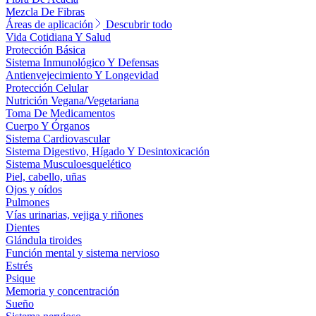
Mezcla De Fibras
Áreas de aplicación
Descubrir todo
Vida Cotidiana Y Salud
Protección Básica
Sistema Inmunológico Y Defensas
Antienvejecimiento Y Longevidad
Protección Celular
Nutrición Vegana/Vegetariana
Toma De Medicamentos
Cuerpo Y Órganos
Sistema Cardiovascular
Sistema Digestivo, Hígado Y Desintoxicación
Sistema Musculoesquelético
Piel, cabello, uñas
Ojos y oídos
Pulmones
Vías urinarias, vejiga y riñones
Dientes
Glándula tiroides
Función mental y sistema nervioso
Estrés
Psique
Memoria y concentración
Sueño