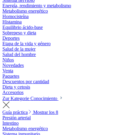
Sistema nervioso
Energía, rendimiento y metabolismo
Metabolismo energético
Homocisteína
Histamina
Equilibrio ácido-base
Sobrepeso y dieta
Deportes
Etapa de la vida y género
Salud de la mujer
Salud del hombre
Niños
Novedades
Venta
Paquetes
Descuentos por cantidad
Dieta y cetosis
Accesorios
Zur Kategorie Conocimiento
Guía práctica
Mostrar los 8
Presión arterial
Intestino
Metabolismo energético
Sistema inmunitario