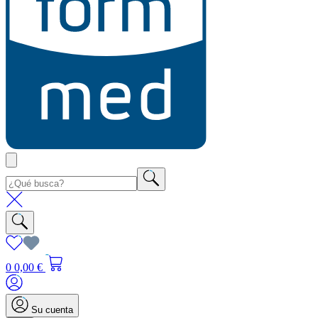
0
0,00 €
Su cuenta