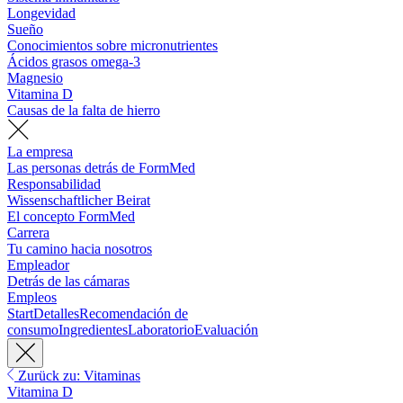
Longevidad
Sueño
Conocimientos sobre micronutrientes
Ácidos grasos omega-3
Magnesio
Vitamina D
Causas de la falta de hierro
La empresa
Las personas detrás de FormMed
Responsabilidad
Wissenschaftlicher Beirat
El concepto FormMed
Carrera
Tu camino hacia nosotros
Empleador
Detrás de las cámaras
Empleos
Start
Detalles
Recomendación de
consumo
Ingredientes
Laboratorio
Evaluación
Zurück zu: Vitaminas
Vitamina D