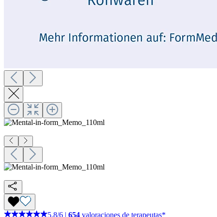
5,8
/
6
|
654
valoraciones de terapeutas*