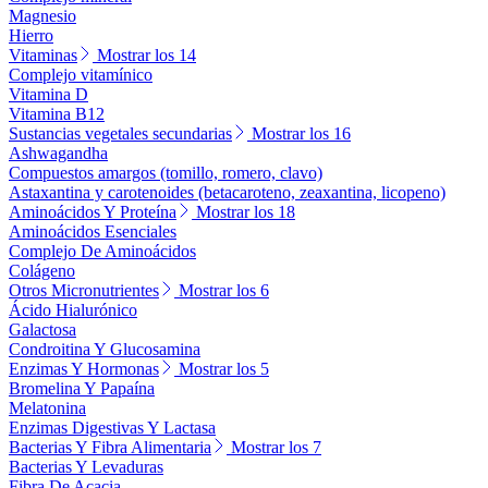
Magnesio
Hierro
Vitaminas
Mostrar los 14
Complejo vitamínico
Vitamina D
Vitamina B12
Sustancias vegetales secundarias
Mostrar los 16
Ashwagandha
Compuestos amargos (tomillo, romero, clavo)
Astaxantina y carotenoides (betacaroteno, zeaxantina, licopeno)
Aminoácidos Y Proteína
Mostrar los 18
Aminoácidos Esenciales
Complejo De Aminoácidos
Colágeno
Otros Micronutrientes
Mostrar los 6
Ácido Hialurónico
Galactosa
Condroitina Y Glucosamina
Enzimas Y Hormonas
Mostrar los 5
Bromelina Y Papaína
Melatonina
Enzimas Digestivas Y Lactasa
Bacterias Y Fibra Alimentaria
Mostrar los 7
Bacterias Y Levaduras
Fibra De Acacia