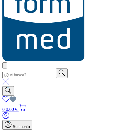
0
0,00 €
Su cuenta