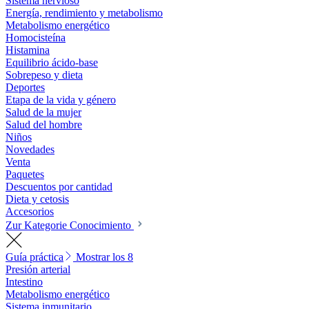
Sistema nervioso
Energía, rendimiento y metabolismo
Metabolismo energético
Homocisteína
Histamina
Equilibrio ácido-base
Sobrepeso y dieta
Deportes
Etapa de la vida y género
Salud de la mujer
Salud del hombre
Niños
Novedades
Venta
Paquetes
Descuentos por cantidad
Dieta y cetosis
Accesorios
Zur Kategorie Conocimiento
Guía práctica
Mostrar los 8
Presión arterial
Intestino
Metabolismo energético
Sistema inmunitario