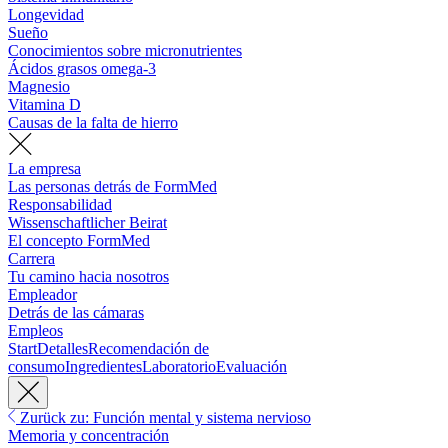
Longevidad
Sueño
Conocimientos sobre micronutrientes
Ácidos grasos omega-3
Magnesio
Vitamina D
Causas de la falta de hierro
La empresa
Las personas detrás de FormMed
Responsabilidad
Wissenschaftlicher Beirat
El concepto FormMed
Carrera
Tu camino hacia nosotros
Empleador
Detrás de las cámaras
Empleos
Start
Detalles
Recomendación de
consumo
Ingredientes
Laboratorio
Evaluación
Zurück zu: Función mental y sistema nervioso
Memoria y concentración