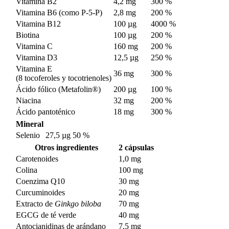
Vitamina B2
4,2 mg
300 %
Vitamina B6 (como P-5-P)
2,8 mg
200 %
Vitamina B12
100 µg
4000 %
Biotina
100 µg
200 %
Vitamina C
160 mg
200 %
Vitamina D3
12,5 µg
250 %
Vitamina E
36 mg
300 %
(8 tocoferoles y tocotrienoles)
Ácido fólico (Metafolin®)
200 µg
100 %
Niacina
32 mg
200 %
Ácido pantoténico
18 mg
300 %
Mineral
Selenio
27,5 µg
50 %
Otros ingredientes
2 cápsulas
Carotenoides
1,0 mg
Colina
100 mg
Coenzima Q10
30 mg
Curcuminoides
20 mg
Extracto de
Ginkgo biloba
70 mg
EGCG de té verde
40 mg
Antocianidinas de arándano
7,5 mg