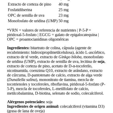
Extracto de corteza de pino
40 mg
Fosfatidilserina
25 mg
OPC de semilla de uva
23 mg
Monofosfato de uridina (UMP)
50 mg
*VRN = valores de referencia de nutrientes | P-5-P =
piridoxal-5-fosfato | EGCG = galato de epigalocatequina |
OPC = proantocianidinas oligoméricas
Ingredientes:
bitartrato de colina, cápsula (agente de
recubrimiento: hidroxipropilmetilcelulosa), ácido L-ascórbico,
extracto de té verde, extracto de
Ginkgo biloba
, monofosfato
de uridina (UMP), extracto de semilla de uva, lecitina de
soja
,
extracto de corteza de pino, acetato de D-α-tocoferilo,
nicotinamida, coenzima Q10, extracto de arándano, extracto
de cúrcuma, D-pantotenato de calcio, extracto de alga verde
(
Dunaliella salina
), mononitrato de tiamina, mezcla de
tocotrienoles y tocoferoles, riboflavina, piridoxal-5-fosfato (P-
5-P), mezcla de tocoferoles, L-metilfolato de calcio,
metilcobalamina, D-biotina, selenato de sodio, colecalciferol.
Alérgenos potenciales:
soja
Ingredientes de origen animal:
colecalciferol (vitamina D3)
(grasa de lana de oveja)