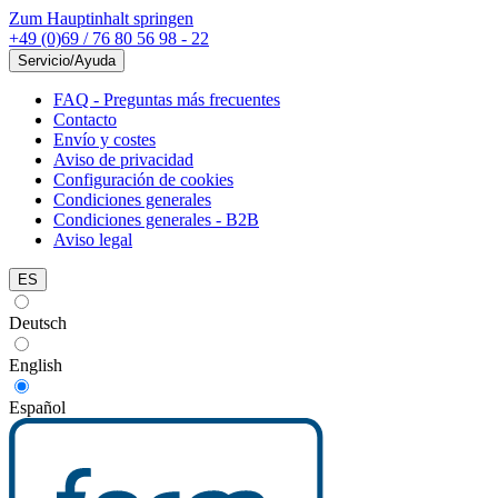
Zum Hauptinhalt springen
+49 (0)69 / 76 80 56 98 - 22
Servicio/Ayuda
FAQ - Preguntas más frecuentes
Contacto
Envío y costes
Aviso de privacidad
Configuración de cookies
Condiciones generales
Condiciones generales - B2B
Aviso legal
ES
Deutsch
English
Español