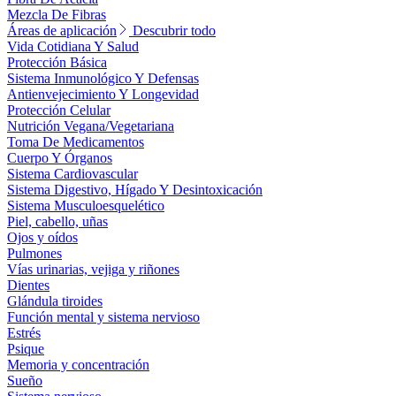
Mezcla De Fibras
Áreas de aplicación
Descubrir todo
Vida Cotidiana Y Salud
Protección Básica
Sistema Inmunológico Y Defensas
Antienvejecimiento Y Longevidad
Protección Celular
Nutrición Vegana/Vegetariana
Toma De Medicamentos
Cuerpo Y Órganos
Sistema Cardiovascular
Sistema Digestivo, Hígado Y Desintoxicación
Sistema Musculoesquelético
Piel, cabello, uñas
Ojos y oídos
Pulmones
Vías urinarias, vejiga y riñones
Dientes
Glándula tiroides
Función mental y sistema nervioso
Estrés
Psique
Memoria y concentración
Sueño