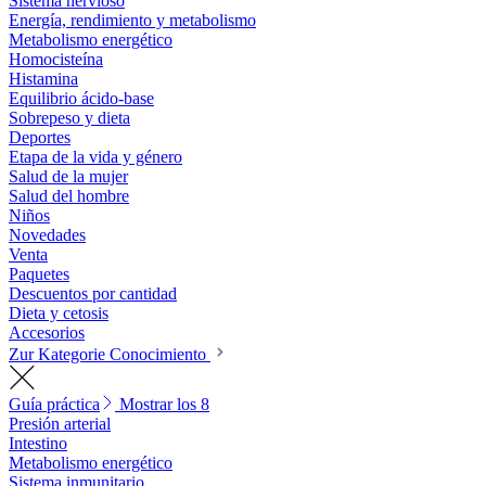
Sistema nervioso
Energía, rendimiento y metabolismo
Metabolismo energético
Homocisteína
Histamina
Equilibrio ácido-base
Sobrepeso y dieta
Deportes
Etapa de la vida y género
Salud de la mujer
Salud del hombre
Niños
Novedades
Venta
Paquetes
Descuentos por cantidad
Dieta y cetosis
Accesorios
Zur Kategorie Conocimiento
Guía práctica
Mostrar los 8
Presión arterial
Intestino
Metabolismo energético
Sistema inmunitario