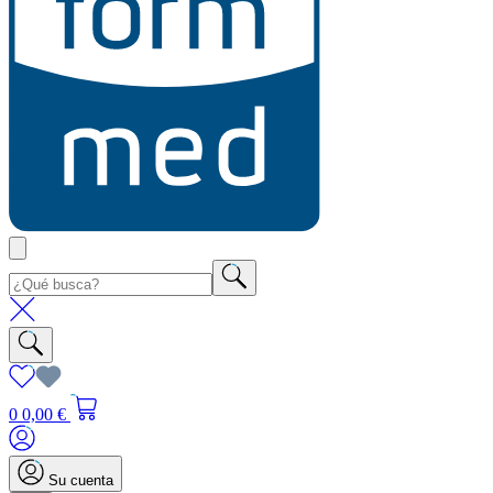
0
0,00 €
Su cuenta