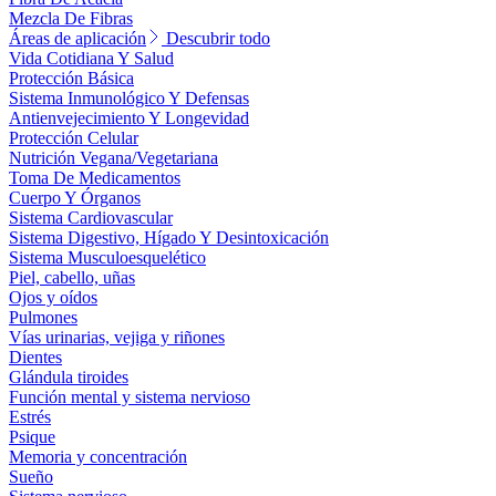
Mezcla De Fibras
Áreas de aplicación
Descubrir todo
Vida Cotidiana Y Salud
Protección Básica
Sistema Inmunológico Y Defensas
Antienvejecimiento Y Longevidad
Protección Celular
Nutrición Vegana/Vegetariana
Toma De Medicamentos
Cuerpo Y Órganos
Sistema Cardiovascular
Sistema Digestivo, Hígado Y Desintoxicación
Sistema Musculoesquelético
Piel, cabello, uñas
Ojos y oídos
Pulmones
Vías urinarias, vejiga y riñones
Dientes
Glándula tiroides
Función mental y sistema nervioso
Estrés
Psique
Memoria y concentración
Sueño