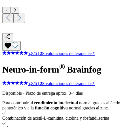
5,8
/
6
|
28
valoraciones de terapeutas*
®
Neuro-in-form
Brainfog
5,8
/
6
|
28
valoraciones de terapeutas*
Disponible
-
Plazo de entrega aprox. 3-4 días
Para contribuir al
rendimiento intelectual
normal gracias al ácido
pantoténico y a la
función cognitiva
normal gracias al zinc.
Combinación de acetil-L-carnitina, citolina y fosfatidilserina