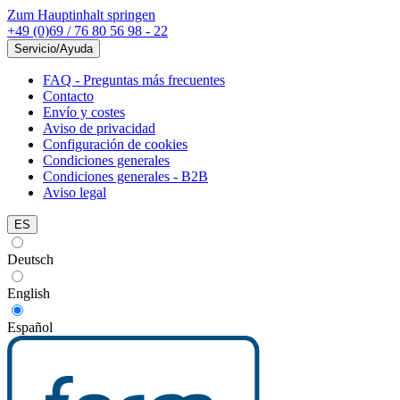
Zum Hauptinhalt springen
+49 (0)69 / 76 80 56 98 - 22
Servicio/Ayuda
FAQ - Preguntas más frecuentes
Contacto
Envío y costes
Aviso de privacidad
Configuración de cookies
Condiciones generales
Condiciones generales - B2B
Aviso legal
ES
Deutsch
English
Español