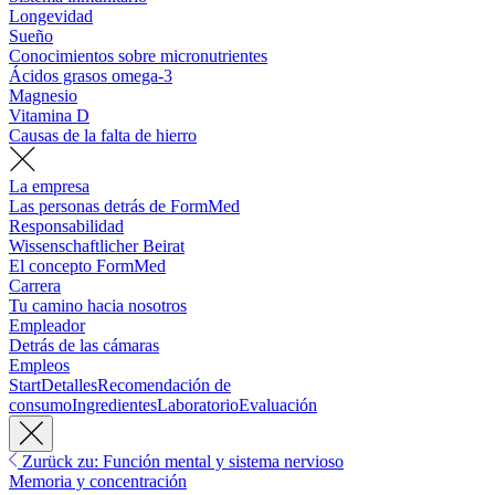
Longevidad
Sueño
Conocimientos sobre micronutrientes
Ácidos grasos omega-3
Magnesio
Vitamina D
Causas de la falta de hierro
La empresa
Las personas detrás de FormMed
Responsabilidad
Wissenschaftlicher Beirat
El concepto FormMed
Carrera
Tu camino hacia nosotros
Empleador
Detrás de las cámaras
Empleos
Start
Detalles
Recomendación de
consumo
Ingredientes
Laboratorio
Evaluación
Zurück zu: Función mental y sistema nervioso
Memoria y concentración