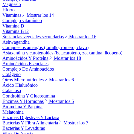
Magnesio
Hierro
Vitaminas
Mostrar los 14
Complejo vitamínico
Vitamina D
Vitamina B12
Sustancias vegetales secundarias
Mostrar los 16
Ashwagandha
Compuestos amargos (tomillo, romero, clavo)
Astaxantina y carotenoides (betacaroteno, zeaxantina, licopeno)
Aminoácidos Y Proteína
Mostrar los 18
Aminoácidos Esenciales
Complejo De Aminoácidos
Colágeno
Otros Micronutrientes
Mostrar los 6
Ácido Hialurónico
Galactosa
Condroitina Y Glucosamina
Enzimas Y Hormonas
Mostrar los 5
Bromelina Y Papaína
Melatonina
Enzimas Digestivas Y Lactasa
Bacterias Y Fibra Alimentaria
Mostrar los 7
Bacterias Y Levaduras
Fibra De Acacia