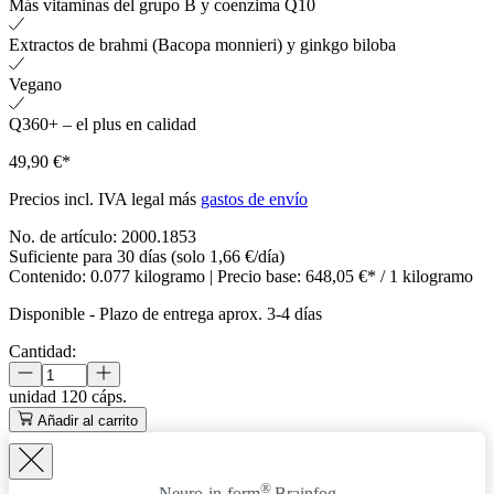
Más vitaminas del grupo B y coenzima Q10
Extractos de brahmi (Bacopa monnieri) y ginkgo biloba
Vegano
Q360+ – el plus en calidad
49,90 €*
Precios incl. IVA legal más
gastos de envío
No. de artículo:
2000.1853
Suficiente para 30 días (solo 1,66 €/día)
Contenido:
0.077 kilogramo
| Precio base:
648,05 €* / 1 kilogramo
Disponible
-
Plazo de entrega aprox. 3-4 días
Cantidad:
unidad
120 cáps.
Añadir al carrito
®
Neuro-in-form
Brainfog