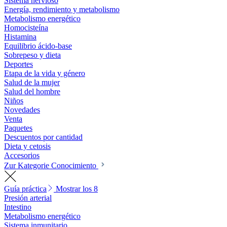
Sistema nervioso
Energía, rendimiento y metabolismo
Metabolismo energético
Homocisteína
Histamina
Equilibrio ácido-base
Sobrepeso y dieta
Deportes
Etapa de la vida y género
Salud de la mujer
Salud del hombre
Niños
Novedades
Venta
Paquetes
Descuentos por cantidad
Dieta y cetosis
Accesorios
Zur Kategorie Conocimiento
Guía práctica
Mostrar los 8
Presión arterial
Intestino
Metabolismo energético
Sistema inmunitario