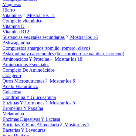
Magnesio
Hierro
Vitaminas
Mostrar los 14
Complejo vitamínico
Vitamina D
Vitamina B12
Sustancias vegetales secundarias
Mostrar los 16
Ashwagandha
Compuestos amargos (tomillo, romero, clavo)
Astaxantina y carotenoides (betacaroteno, zeaxantina, licopeno)
Aminoácidos Y Proteína
Mostrar los 18
Aminoácidos Esenciales
Complejo De Aminoácidos
Colágeno
Otros Micronutrientes
Mostrar los 6
Ácido Hialurónico
Galactosa
Condroitina Y Glucosamina
Enzimas Y Hormonas
Mostrar los 5
Bromelina Y Papaína
Melatonina
Enzimas Digestivas Y Lactasa
Bacterias Y Fibra Alimentaria
Mostrar los 7
Bacterias Y Levaduras
Fibra De Acacia