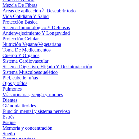
Mezcla De Fibras
Áreas de aplicación
Descubrir todo
Vida Cotidiana Y Salud
Protección Básica
Sistema Inmunológico Y Defensas
Antienvejecimiento Y Longevidad
Protección Celular
Nutrición Vegana/Vegetariana
Toma De Medicamentos
Cuerpo Y Órganos
Sistema Cardiovascular
Sistema Digestivo, Hígado Y Desintoxicación
Sistema Musculoesquelético
Piel, cabello, uñas
Ojos y oídos
Pulmones
Vías urinarias, vejiga y riñones
Dientes
Glándula tiroides
Función mental y sistema nervioso
Estrés
Psique
Memoria y concentración
Sueño