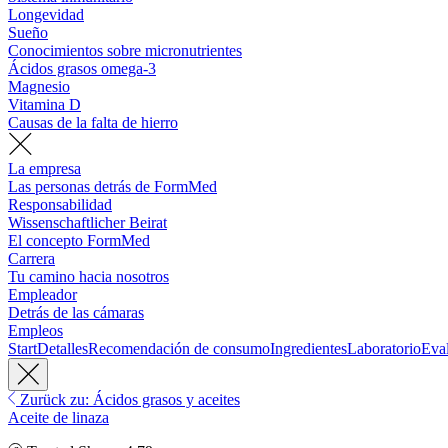
Longevidad
Sueño
Conocimientos sobre micronutrientes
Ácidos grasos omega-3
Magnesio
Vitamina D
Causas de la falta de hierro
La empresa
Las personas detrás de FormMed
Responsabilidad
Wissenschaftlicher Beirat
El concepto FormMed
Carrera
Tu camino hacia nosotros
Empleador
Detrás de las cámaras
Empleos
Start
Detalles
Recomendación de consumo
Ingredientes
Laboratorio
Eva
Zurück zu: Ácidos grasos y aceites
Aceite de linaza