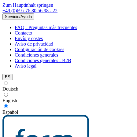
Zum Hauptinhalt springen
+49 (0)69 / 76 80 56 98 - 22
Servicio/Ayuda
FAQ - Preguntas más frecuentes
Contacto
Envío y costes
Aviso de privacidad
Configuración de cookies
Condiciones generales
Condiciones generales - B2B
Aviso legal
ES
Deutsch
English
Español