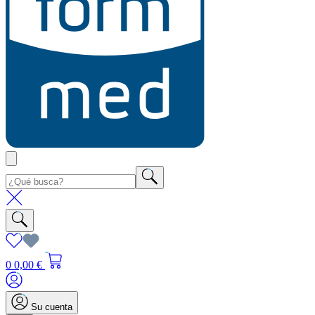
0
0,00 €
Su cuenta