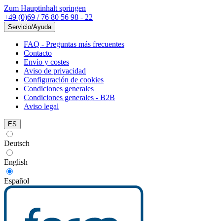
Zum Hauptinhalt springen
+49 (0)69 / 76 80 56 98 - 22
Servicio/Ayuda
FAQ - Preguntas más frecuentes
Contacto
Envío y costes
Aviso de privacidad
Configuración de cookies
Condiciones generales
Condiciones generales - B2B
Aviso legal
ES
Deutsch
English
Español