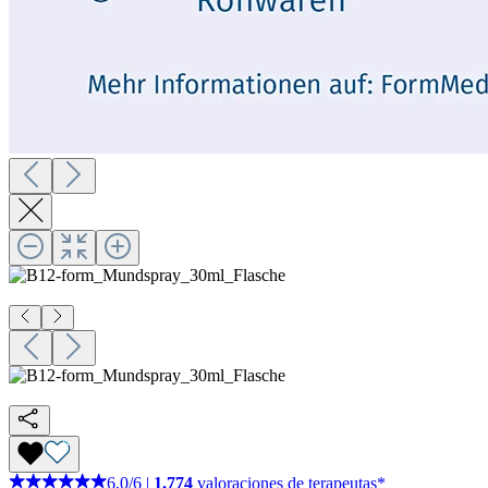
6,0
/
6
|
1.774
valoraciones de terapeutas*