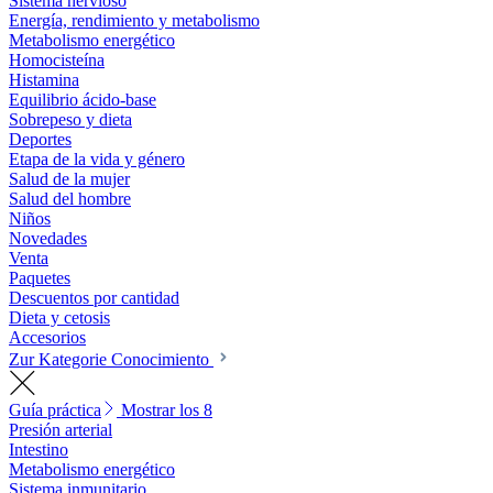
Sistema nervioso
Energía, rendimiento y metabolismo
Metabolismo energético
Homocisteína
Histamina
Equilibrio ácido-base
Sobrepeso y dieta
Deportes
Etapa de la vida y género
Salud de la mujer
Salud del hombre
Niños
Novedades
Venta
Paquetes
Descuentos por cantidad
Dieta y cetosis
Accesorios
Zur Kategorie Conocimiento
Guía práctica
Mostrar los 8
Presión arterial
Intestino
Metabolismo energético
Sistema inmunitario