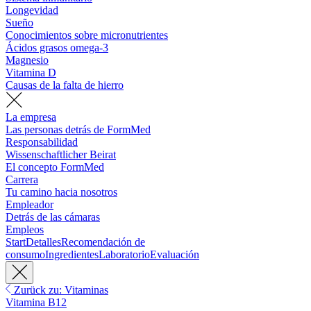
Longevidad
Sueño
Conocimientos sobre micronutrientes
Ácidos grasos omega-3
Magnesio
Vitamina D
Causas de la falta de hierro
La empresa
Las personas detrás de FormMed
Responsabilidad
Wissenschaftlicher Beirat
El concepto FormMed
Carrera
Tu camino hacia nosotros
Empleador
Detrás de las cámaras
Empleos
Start
Detalles
Recomendación de
consumo
Ingredientes
Laboratorio
Evaluación
Zurück zu: Vitaminas
Vitamina B12