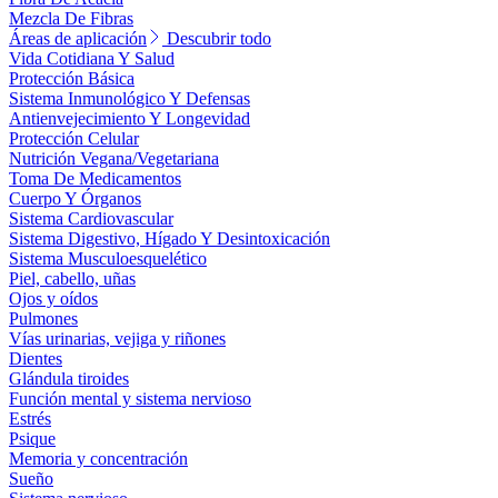
Mezcla De Fibras
Áreas de aplicación
Descubrir todo
Vida Cotidiana Y Salud
Protección Básica
Sistema Inmunológico Y Defensas
Antienvejecimiento Y Longevidad
Protección Celular
Nutrición Vegana/Vegetariana
Toma De Medicamentos
Cuerpo Y Órganos
Sistema Cardiovascular
Sistema Digestivo, Hígado Y Desintoxicación
Sistema Musculoesquelético
Piel, cabello, uñas
Ojos y oídos
Pulmones
Vías urinarias, vejiga y riñones
Dientes
Glándula tiroides
Función mental y sistema nervioso
Estrés
Psique
Memoria y concentración
Sueño