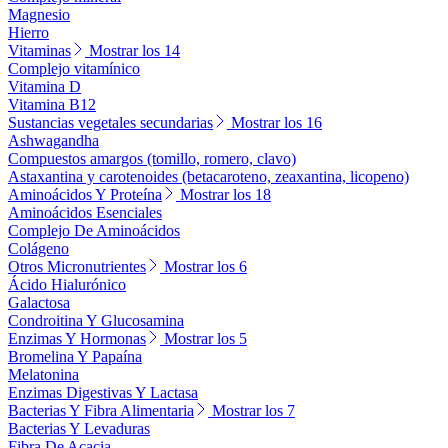
Magnesio
Hierro
Vitaminas
Mostrar los 14
Complejo vitamínico
Vitamina D
Vitamina B12
Sustancias vegetales secundarias
Mostrar los 16
Ashwagandha
Compuestos amargos (tomillo, romero, clavo)
Astaxantina y carotenoides (betacaroteno, zeaxantina, licopeno)
Aminoácidos Y Proteína
Mostrar los 18
Aminoácidos Esenciales
Complejo De Aminoácidos
Colágeno
Otros Micronutrientes
Mostrar los 6
Ácido Hialurónico
Galactosa
Condroitina Y Glucosamina
Enzimas Y Hormonas
Mostrar los 5
Bromelina Y Papaína
Melatonina
Enzimas Digestivas Y Lactasa
Bacterias Y Fibra Alimentaria
Mostrar los 7
Bacterias Y Levaduras
Fibra De Acacia