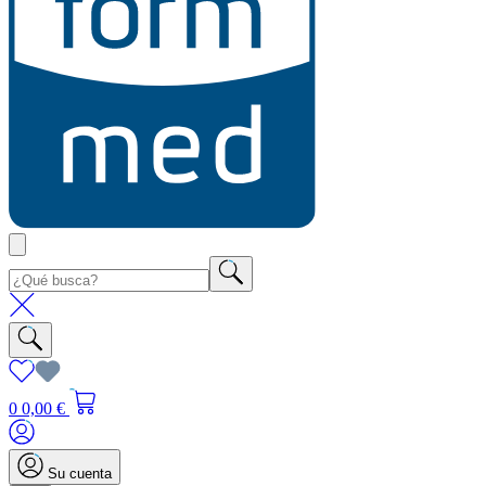
0
0,00 €
Su cuenta