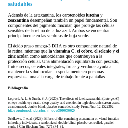
saludables
Además de la astaxantina, los carotenoides
luteína
y
zeaxantina
desempeñan también un papel fundamental. Son
componentes del pigmento macular, que protege las células
sensibles de la retina de la luz azul. Ambos se encuentran
principalmente en las verduras de hoja verde.
El ácido graso omega-3 DHA es otro componente natural de
la retina, mientras que
la vitamina C
,
el cobre
,
el selenio
y
el
zinc
actúan como antioxidantes que contribuyen a la
protección celular. Una alimentación equilibrada con pescado,
frutos secos, cereales integrales, frutas y verduras ayuda a
mantener la salud ocular – especialmente en personas
expuestas a una alta carga de trabajo frente a pantallas.
Bibliografía
Lopresti, A. L. & Smith, S. J. (2025): The effects of lutein/zeaxanthin (Lute-gen®)
on eye health, eye strain, sleep quality, and attention in high electronic screen users:
a randomized, double-blind, placebo-controlled study. Front Nutr. 12:1522302.
https://pubmed.ncbi.nlm.nih.gov/39963662/
Sekikawa, T. et al. (2023): Effects of diet containing astaxanthin on visual function
in healthy individuals: a randomized, double-blind, placebo-controlled, parallel
study. J Clin Biochem Nutr. 72(1):74–81.