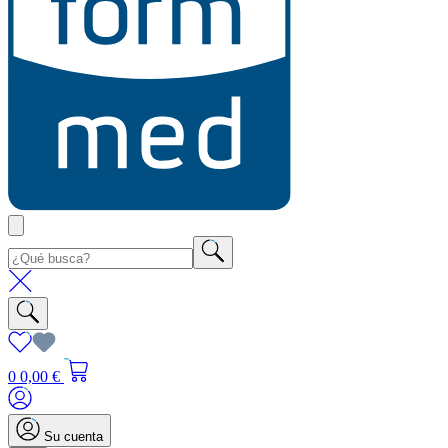
0
0,00 €
Su cuenta