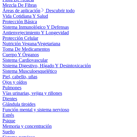
Mezcla De Fibras
Áreas de aplicación
Descubrir todo
Vida Cotidiana Y Salud
Protección Básica
Sistema Inmunológico Y Defensas
Antienvejecimiento Y Longevidad
Protección Celular
Nutrición Vegana/Vegetariana
Toma De Medicamentos
Cuerpo Y Órganos
Sistema Cardiovascular
Sistema Digestivo, Hígado Y Desintoxicación
Sistema Musculoesquelético
Piel, cabello, uñas
Ojos y oídos
Pulmones
Vías urinarias, vejiga y riñones
Dientes
Glándula tiroides
Función mental y sistema nervioso
Estrés
Psique
Memoria y concentración
Sueño