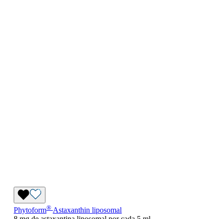
®
Phytoform
Astaxanthin liposomal
8 mg de astaxantina liposomal por cada 5 ml