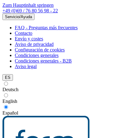
Zum Hauptinhalt springen
+49 (0)69 / 76 80 56 98 - 22
Servicio/Ayuda
FAQ - Preguntas más frecuentes
Contacto
Envío y costes
Aviso de privacidad
Configuración de cookies
Condiciones generales
Condiciones generales - B2B
Aviso legal
ES
Deutsch
English
Español