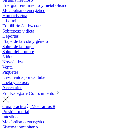
Sistema nervioso
Energía, rendimiento y metabolismo
Metabolismo energético
Homocisteína
Histamina
Equilibrio ácido-base
Sobrepeso y dieta
Deportes
Etapa de la vida y género
Salud de la mujer
Salud del hombre
Niños
Novedades
Venta
Paquetes
Descuentos por cantidad
Dieta y cetosis
Accesorios
Zur Kategorie Conocimiento
Guía práctica
Mostrar los 8
Presión arterial
Intestino
Metabolismo energético
Sistema inmunitario