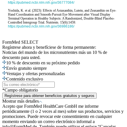
https://pubmed.ncbi.nlm.nih.gov/36777084/
Yoshida, K. et al. (2023): Effects of Astaxanthin, Lutein, and Zeaxanthin on Eye-
Hand Coordination and Smooth-Pursuit Eye Movement after Visual Display
Terminal Operation in Healthy Subjects: A Randomized, Double-Blind Placebo-
Controlled Intergroup Trial. Nutrients. 15(6):1459.
https://pubmed.ncbi.nlm.nih.gov/36986186/
FormMed SELECT
Regístrese ahora
y benefíciese de forma permanente:
Noticias del mundo de los micronutrientes más un 10 % de
descuento para usted.
10 % de descuento en su próximo pedido
Envío gratuito siempre
Ventajas y ofertas personalizadas
Contenido exclusivo
*Campo obligatorio
Regístrese para obtener beneficios gratuitos y seguros
Mostrar más detalles
Acepto que FormMed HealthCare GmbH me informe
periódicamente (1 o 2 veces al mes) sobre sus productos, servicios y
promociones. Puede revocar este consentimiento en cualquier
momento enviando un correo electrónico informal a
info@FormMed.de. También puede utilizar el enlace “Cancelar