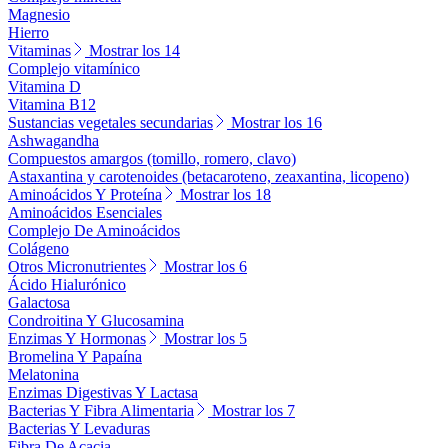
Magnesio
Hierro
Vitaminas
Mostrar los 14
Complejo vitamínico
Vitamina D
Vitamina B12
Sustancias vegetales secundarias
Mostrar los 16
Ashwagandha
Compuestos amargos (tomillo, romero, clavo)
Astaxantina y carotenoides (betacaroteno, zeaxantina, licopeno)
Aminoácidos Y Proteína
Mostrar los 18
Aminoácidos Esenciales
Complejo De Aminoácidos
Colágeno
Otros Micronutrientes
Mostrar los 6
Ácido Hialurónico
Galactosa
Condroitina Y Glucosamina
Enzimas Y Hormonas
Mostrar los 5
Bromelina Y Papaína
Melatonina
Enzimas Digestivas Y Lactasa
Bacterias Y Fibra Alimentaria
Mostrar los 7
Bacterias Y Levaduras
Fibra De Acacia