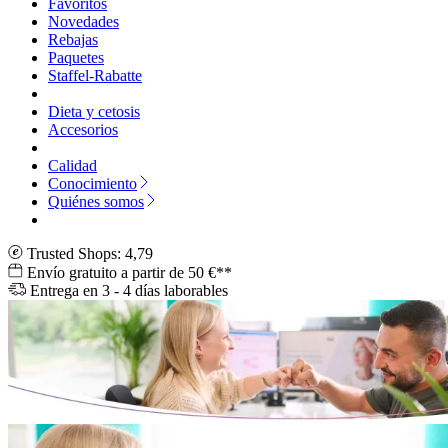
Favoritos
Novedades
Rebajas
Paquetes
Staffel-Rabatte
Dieta y cetosis
Accesorios
Calidad
Conocimiento
Quiénes somos
Trusted Shops: 4,79
Envío gratuito a partir de 50 €**
Entrega en 3 - 4 días laborables