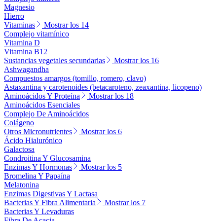
Magnesio
Hierro
Vitaminas
Mostrar los 14
Complejo vitamínico
Vitamina D
Vitamina B12
Sustancias vegetales secundarias
Mostrar los 16
Ashwagandha
Compuestos amargos (tomillo, romero, clavo)
Astaxantina y carotenoides (betacaroteno, zeaxantina, licopeno)
Aminoácidos Y Proteína
Mostrar los 18
Aminoácidos Esenciales
Complejo De Aminoácidos
Colágeno
Otros Micronutrientes
Mostrar los 6
Ácido Hialurónico
Galactosa
Condroitina Y Glucosamina
Enzimas Y Hormonas
Mostrar los 5
Bromelina Y Papaína
Melatonina
Enzimas Digestivas Y Lactasa
Bacterias Y Fibra Alimentaria
Mostrar los 7
Bacterias Y Levaduras
Fibra De Acacia