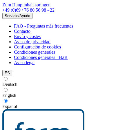
Zum Hauptinhalt springen
+49 (0)69 / 76 80 56 98 - 22
Servicio/Ayuda
FAQ - Preguntas más frecuentes
Contacto
Envío y costes
Aviso de privacidad
Configuración de cookies
Condiciones generales
Condiciones generales - B2B
Aviso legal
ES
Deutsch
English
Español