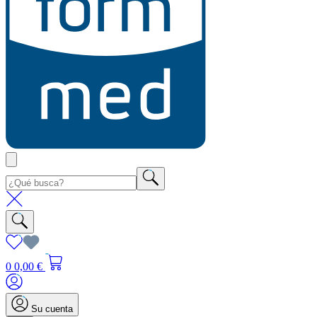
0
0,00 €
Su cuenta