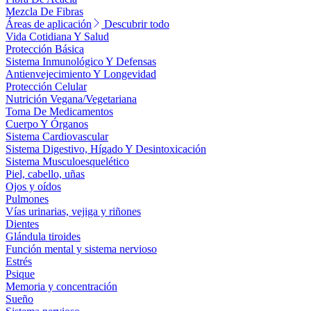
Mezcla De Fibras
Áreas de aplicación
Descubrir todo
Vida Cotidiana Y Salud
Protección Básica
Sistema Inmunológico Y Defensas
Antienvejecimiento Y Longevidad
Protección Celular
Nutrición Vegana/Vegetariana
Toma De Medicamentos
Cuerpo Y Órganos
Sistema Cardiovascular
Sistema Digestivo, Hígado Y Desintoxicación
Sistema Musculoesquelético
Piel, cabello, uñas
Ojos y oídos
Pulmones
Vías urinarias, vejiga y riñones
Dientes
Glándula tiroides
Función mental y sistema nervioso
Estrés
Psique
Memoria y concentración
Sueño