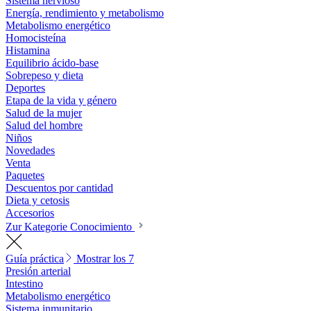
Sistema nervioso
Energía, rendimiento y metabolismo
Metabolismo energético
Homocisteína
Histamina
Equilibrio ácido-base
Sobrepeso y dieta
Deportes
Etapa de la vida y género
Salud de la mujer
Salud del hombre
Niños
Novedades
Venta
Paquetes
Descuentos por cantidad
Dieta y cetosis
Accesorios
Zur Kategorie Conocimiento
Guía práctica
Mostrar los 7
Presión arterial
Intestino
Metabolismo energético
Sistema inmunitario