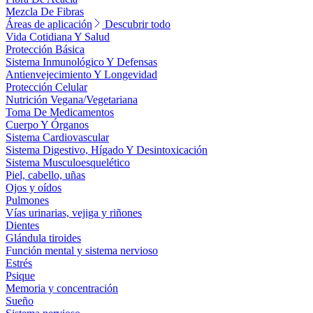
Mezcla De Fibras
Áreas de aplicación
Descubrir todo
Vida Cotidiana Y Salud
Protección Básica
Sistema Inmunológico Y Defensas
Antienvejecimiento Y Longevidad
Protección Celular
Nutrición Vegana/Vegetariana
Toma De Medicamentos
Cuerpo Y Órganos
Sistema Cardiovascular
Sistema Digestivo, Hígado Y Desintoxicación
Sistema Musculoesquelético
Piel, cabello, uñas
Ojos y oídos
Pulmones
Vías urinarias, vejiga y riñones
Dientes
Glándula tiroides
Función mental y sistema nervioso
Estrés
Psique
Memoria y concentración
Sueño