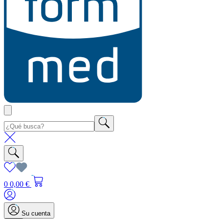
0
0,00 €
Su cuenta