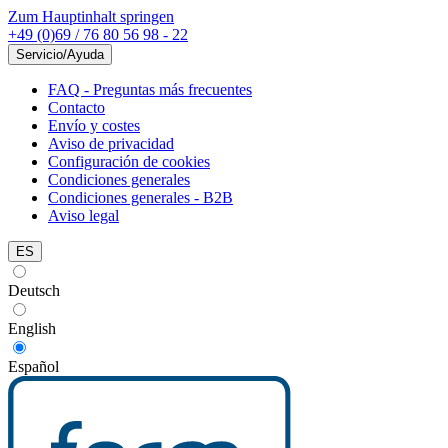
Zum Hauptinhalt springen
+49 (0)69 / 76 80 56 98 - 22
Servicio/Ayuda
FAQ - Preguntas más frecuentes
Contacto
Envío y costes
Aviso de privacidad
Configuración de cookies
Condiciones generales
Condiciones generales - B2B
Aviso legal
ES
Deutsch
English
Español