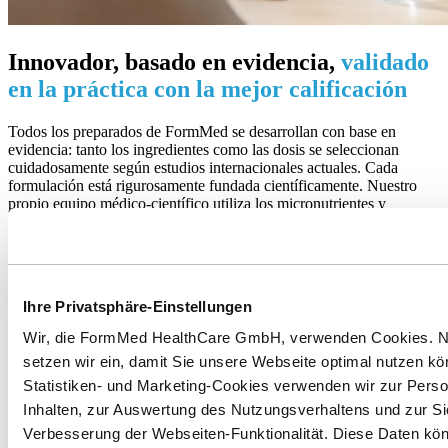
Innovador, basado en evidencia,
validado
en la práctica con la mejor calificación
Todos los preparados de FormMed se desarrollan con base en
evidencia: tanto los ingredientes como las dosis se seleccionan
cuidadosamente según estudios internacionales actuales. Cada
formulación está rigurosamente fundada científicamente. Nuestro
propio equipo médico-científico utiliza los micronutrientes y
combinaciones que son terapéuticamente relevantes y ofrecen el
máximo beneficio a los usuarios.
Sin embargo, los preparados de FormMed no solo convencen en
teoría y en el laboratorio, sino también en la práctica: más de 750
Ihre Privatsphäre-Einstellungen
médicos y otros terapeutas analizan los preparados de FormMed que
recomiendan en el programa de gestión de atención for me®,
Wir, die FormMed HealthCare GmbH, verwenden Cookies. N
evaluándolos en cuanto a eficacia, tolerabilidad y aceptación de la
setzen wir ein, damit Sie unsere Webseite optimal nutzen kö
forma de dosificación. La evaluación se realiza según un sistema de
calificación de 1 a 6. El resultado habla por sí mismo: más de 1
Statistiken- und Marketing-Cookies verwenden wir zur Perso
millón de evaluaciones terapéuticas resultan en una calificación
Inhalten, zur Auswertung des Nutzungsverhaltens und zur Si
promedio de 1,1.
Verbesserung der Webseiten-Funktionalität. Diese Daten kö