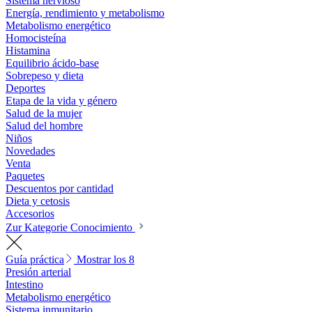
Sistema nervioso
Energía, rendimiento y metabolismo
Metabolismo energético
Homocisteína
Histamina
Equilibrio ácido-base
Sobrepeso y dieta
Deportes
Etapa de la vida y género
Salud de la mujer
Salud del hombre
Niños
Novedades
Venta
Paquetes
Descuentos por cantidad
Dieta y cetosis
Accesorios
Zur Kategorie Conocimiento
Guía práctica
Mostrar los 8
Presión arterial
Intestino
Metabolismo energético
Sistema inmunitario