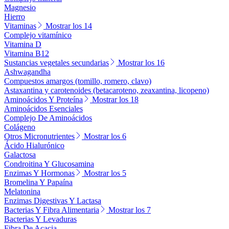
Magnesio
Hierro
Vitaminas
Mostrar los 14
Complejo vitamínico
Vitamina D
Vitamina B12
Sustancias vegetales secundarias
Mostrar los 16
Ashwagandha
Compuestos amargos (tomillo, romero, clavo)
Astaxantina y carotenoides (betacaroteno, zeaxantina, licopeno)
Aminoácidos Y Proteína
Mostrar los 18
Aminoácidos Esenciales
Complejo De Aminoácidos
Colágeno
Otros Micronutrientes
Mostrar los 6
Ácido Hialurónico
Galactosa
Condroitina Y Glucosamina
Enzimas Y Hormonas
Mostrar los 5
Bromelina Y Papaína
Melatonina
Enzimas Digestivas Y Lactasa
Bacterias Y Fibra Alimentaria
Mostrar los 7
Bacterias Y Levaduras
Fibra De Acacia