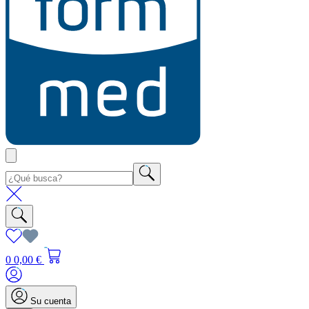
0
0,00 €
Su cuenta