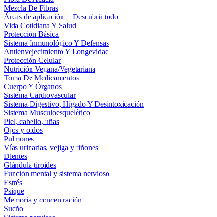
Mezcla De Fibras
Áreas de aplicación
Descubrir todo
Vida Cotidiana Y Salud
Protección Básica
Sistema Inmunológico Y Defensas
Antienvejecimiento Y Longevidad
Protección Celular
Nutrición Vegana/Vegetariana
Toma De Medicamentos
Cuerpo Y Órganos
Sistema Cardiovascular
Sistema Digestivo, Hígado Y Desintoxicación
Sistema Musculoesquelético
Piel, cabello, uñas
Ojos y oídos
Pulmones
Vías urinarias, vejiga y riñones
Dientes
Glándula tiroides
Función mental y sistema nervioso
Estrés
Psique
Memoria y concentración
Sueño