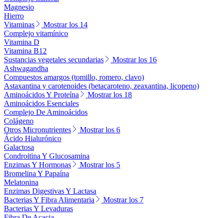
Magnesio
Hierro
Vitaminas
Mostrar los 14
Complejo vitamínico
Vitamina D
Vitamina B12
Sustancias vegetales secundarias
Mostrar los 16
Ashwagandha
Compuestos amargos (tomillo, romero, clavo)
Astaxantina y carotenoides (betacaroteno, zeaxantina, licopeno)
Aminoácidos Y Proteína
Mostrar los 18
Aminoácidos Esenciales
Complejo De Aminoácidos
Colágeno
Otros Micronutrientes
Mostrar los 6
Ácido Hialurónico
Galactosa
Condroitina Y Glucosamina
Enzimas Y Hormonas
Mostrar los 5
Bromelina Y Papaína
Melatonina
Enzimas Digestivas Y Lactasa
Bacterias Y Fibra Alimentaria
Mostrar los 7
Bacterias Y Levaduras
Fibra De Acacia