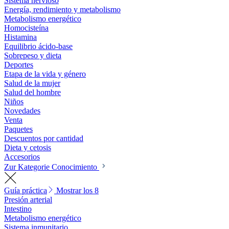
Sistema nervioso
Energía, rendimiento y metabolismo
Metabolismo energético
Homocisteína
Histamina
Equilibrio ácido-base
Sobrepeso y dieta
Deportes
Etapa de la vida y género
Salud de la mujer
Salud del hombre
Niños
Novedades
Venta
Paquetes
Descuentos por cantidad
Dieta y cetosis
Accesorios
Zur Kategorie Conocimiento
Guía práctica
Mostrar los 8
Presión arterial
Intestino
Metabolismo energético
Sistema inmunitario