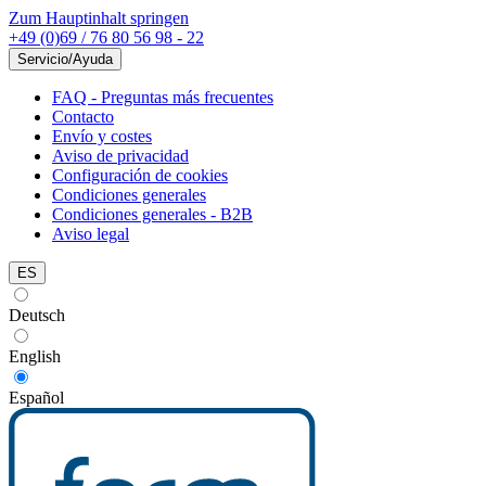
Zum Hauptinhalt springen
+49 (0)69 / 76 80 56 98 - 22
Servicio/Ayuda
FAQ - Preguntas más frecuentes
Contacto
Envío y costes
Aviso de privacidad
Configuración de cookies
Condiciones generales
Condiciones generales - B2B
Aviso legal
ES
Deutsch
English
Español