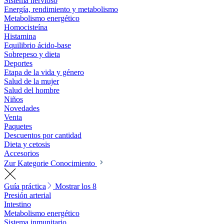
Sistema nervioso
Energía, rendimiento y metabolismo
Metabolismo energético
Homocisteína
Histamina
Equilibrio ácido-base
Sobrepeso y dieta
Deportes
Etapa de la vida y género
Salud de la mujer
Salud del hombre
Niños
Novedades
Venta
Paquetes
Descuentos por cantidad
Dieta y cetosis
Accesorios
Zur Kategorie Conocimiento
Guía práctica
Mostrar los 8
Presión arterial
Intestino
Metabolismo energético
Sistema inmunitario