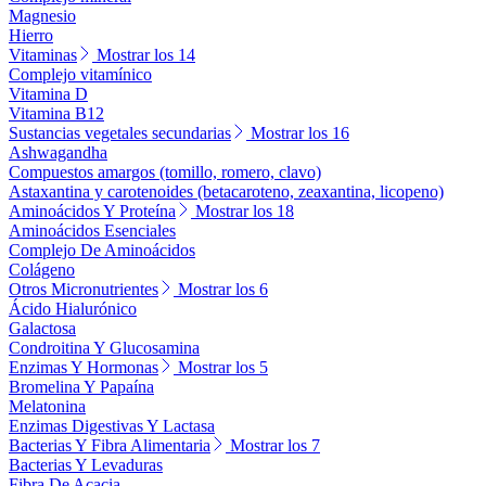
Magnesio
Hierro
Vitaminas
Mostrar los 14
Complejo vitamínico
Vitamina D
Vitamina B12
Sustancias vegetales secundarias
Mostrar los 16
Ashwagandha
Compuestos amargos (tomillo, romero, clavo)
Astaxantina y carotenoides (betacaroteno, zeaxantina, licopeno)
Aminoácidos Y Proteína
Mostrar los 18
Aminoácidos Esenciales
Complejo De Aminoácidos
Colágeno
Otros Micronutrientes
Mostrar los 6
Ácido Hialurónico
Galactosa
Condroitina Y Glucosamina
Enzimas Y Hormonas
Mostrar los 5
Bromelina Y Papaína
Melatonina
Enzimas Digestivas Y Lactasa
Bacterias Y Fibra Alimentaria
Mostrar los 7
Bacterias Y Levaduras
Fibra De Acacia