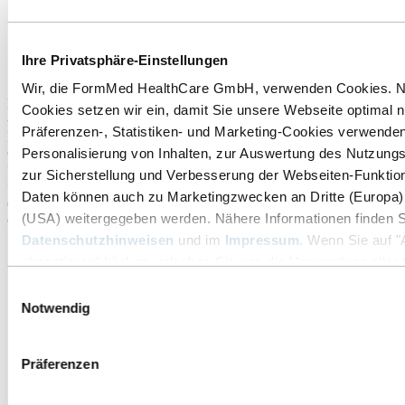
Ihre Privatsphäre-Einstellungen
Wir, die FormMed HealthCare GmbH, verwenden Cookies. 
Dirección
Cookies setzen wir ein, damit Sie unsere Webseite optimal 
Präferenzen-, Statistiken- und Marketing-Cookies verwenden
Dr. Roland Schmidt
Personalisierung von Inhalten, zur Auswertung des Nutzung
CEO
zur Sicherstellung und Verbesserung der Webseiten-Funktiona
“Para mí, FormMed es un lugar donde la integridad, el entusiasmo y
Daten können auch zu Marketingzwecken an Dritte (Europa)
el cuidado se unen, para que nuestras clientas y clientes puedan vivir
(USA) weitergegeben werden. Nähere Informationen finden S
cada día un poco más de salud.”
Datenschutzhinweisen
und im
Impressum
. Wenn Sie auf "
akzeptieren" klicken, erlauben Sie uns die Verwendung aller 
beschriebenen Zwecke. Sie können Ihre Einstellungen jederz
Einwilligungsauswahl
Link "Cookie-Einstellungen" ändern. Diesen finden Sie ganz 
Notwendig
Informationsbereich auf unserer Webseite.
Präferenzen