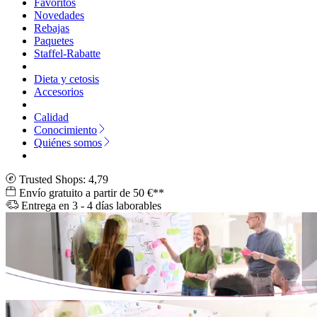
Favoritos
Novedades
Rebajas
Paquetes
Staffel-Rabatte
Dieta y cetosis
Accesorios
Calidad
Conocimiento
Quiénes somos
Trusted Shops: 4,79
Envío gratuito a partir de 50 €**
Entrega en 3 - 4 días laborables