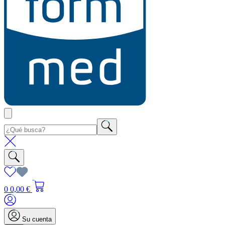
0
0,00 €
Su cuenta