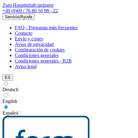
Zum Hauptinhalt springen
+49 (0)69 / 76 80 56 98 - 22
Servicio/Ayuda
FAQ - Preguntas más frecuentes
Contacto
Envío y costes
Aviso de privacidad
Configuración de cookies
Condiciones generales
Condiciones generales - B2B
Aviso legal
ES
Deutsch
English
Español