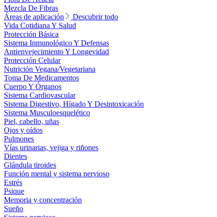
Mezcla De Fibras
Áreas de aplicación
Descubrir todo
Vida Cotidiana Y Salud
Protección Básica
Sistema Inmunológico Y Defensas
Antienvejecimiento Y Longevidad
Protección Celular
Nutrición Vegana/Vegetariana
Toma De Medicamentos
Cuerpo Y Órganos
Sistema Cardiovascular
Sistema Digestivo, Hígado Y Desintoxicación
Sistema Musculoesquelético
Piel, cabello, uñas
Ojos y oídos
Pulmones
Vías urinarias, vejiga y riñones
Dientes
Glándula tiroides
Función mental y sistema nervioso
Estrés
Psique
Memoria y concentración
Sueño