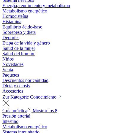
Sistema nervioso
Energía, rendimiento y metabolismo
Metabolismo energético
Homocisteína
Histamina
Equilibrio ácido-base
Sobrepeso y dieta
Deportes
Etapa de la vida y género
Salud de la mujer
Salud del hombre
Niños
Novedades
Venta
Paquetes
Descuentos por cantidad
Dieta y cetosis
Accesorios
Zur Kategorie Conocimiento
Guía práctica
Mostrar los 8
Presión arterial
Intestino
Metabolismo energético
Sistema inmunitario