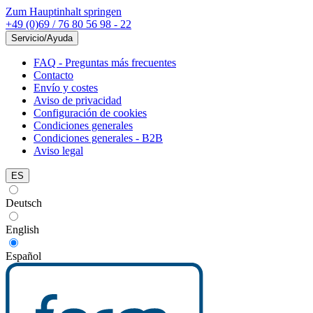
Zum Hauptinhalt springen
+49 (0)69 / 76 80 56 98 - 22
Servicio/Ayuda
FAQ - Preguntas más frecuentes
Contacto
Envío y costes
Aviso de privacidad
Configuración de cookies
Condiciones generales
Condiciones generales - B2B
Aviso legal
ES
Deutsch
English
Español