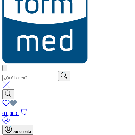
0
0,00 €
Su cuenta