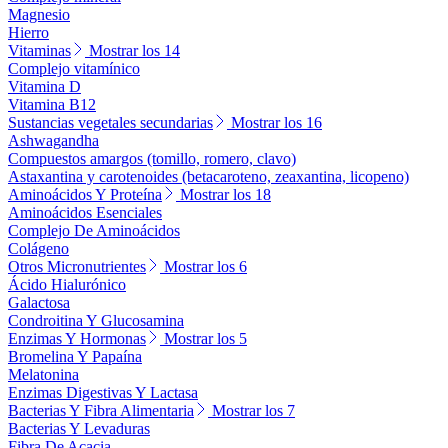
Magnesio
Hierro
Vitaminas
Mostrar los 14
Complejo vitamínico
Vitamina D
Vitamina B12
Sustancias vegetales secundarias
Mostrar los 16
Ashwagandha
Compuestos amargos (tomillo, romero, clavo)
Astaxantina y carotenoides (betacaroteno, zeaxantina, licopeno)
Aminoácidos Y Proteína
Mostrar los 18
Aminoácidos Esenciales
Complejo De Aminoácidos
Colágeno
Otros Micronutrientes
Mostrar los 6
Ácido Hialurónico
Galactosa
Condroitina Y Glucosamina
Enzimas Y Hormonas
Mostrar los 5
Bromelina Y Papaína
Melatonina
Enzimas Digestivas Y Lactasa
Bacterias Y Fibra Alimentaria
Mostrar los 7
Bacterias Y Levaduras
Fibra De Acacia