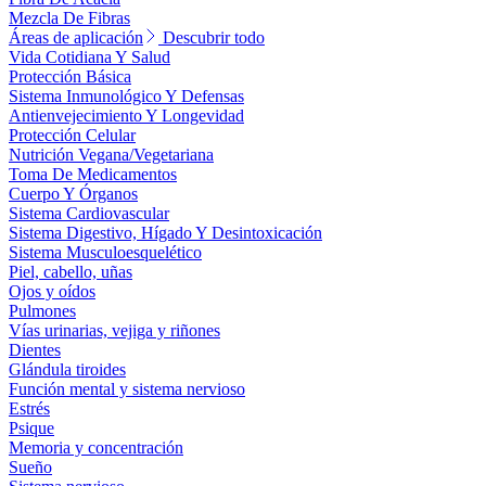
Mezcla De Fibras
Áreas de aplicación
Descubrir todo
Vida Cotidiana Y Salud
Protección Básica
Sistema Inmunológico Y Defensas
Antienvejecimiento Y Longevidad
Protección Celular
Nutrición Vegana/Vegetariana
Toma De Medicamentos
Cuerpo Y Órganos
Sistema Cardiovascular
Sistema Digestivo, Hígado Y Desintoxicación
Sistema Musculoesquelético
Piel, cabello, uñas
Ojos y oídos
Pulmones
Vías urinarias, vejiga y riñones
Dientes
Glándula tiroides
Función mental y sistema nervioso
Estrés
Psique
Memoria y concentración
Sueño