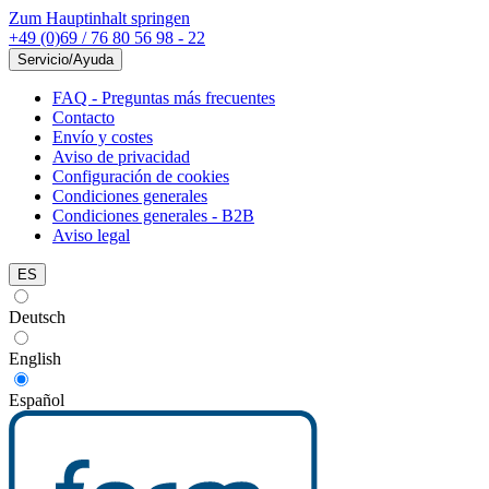
Zum Hauptinhalt springen
+49 (0)69 / 76 80 56 98 - 22
Servicio/Ayuda
FAQ - Preguntas más frecuentes
Contacto
Envío y costes
Aviso de privacidad
Configuración de cookies
Condiciones generales
Condiciones generales - B2B
Aviso legal
ES
Deutsch
English
Español