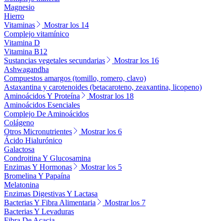
Magnesio
Hierro
Vitaminas
Mostrar los 14
Complejo vitamínico
Vitamina D
Vitamina B12
Sustancias vegetales secundarias
Mostrar los 16
Ashwagandha
Compuestos amargos (tomillo, romero, clavo)
Astaxantina y carotenoides (betacaroteno, zeaxantina, licopeno)
Aminoácidos Y Proteína
Mostrar los 18
Aminoácidos Esenciales
Complejo De Aminoácidos
Colágeno
Otros Micronutrientes
Mostrar los 6
Ácido Hialurónico
Galactosa
Condroitina Y Glucosamina
Enzimas Y Hormonas
Mostrar los 5
Bromelina Y Papaína
Melatonina
Enzimas Digestivas Y Lactasa
Bacterias Y Fibra Alimentaria
Mostrar los 7
Bacterias Y Levaduras
Fibra De Acacia