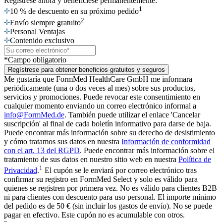
Regístrese ahora
y benefíciese permanentemente:
1
10 % de descuento en su próximo pedido
2
Envío siempre gratuito
Personal Ventajas
Contenido exclusivo
*Campo obligatorio
Regístrese para obtener beneficios gratuitos y seguros
Me gustaría que FormMed HealthCare GmbH me informara
periódicamente (una o dos veces al mes) sobre sus productos,
servicios y promociones. Puede revocar este consentimiento en
cualquier momento enviando un correo electrónico informal a
info@FormMed.de
. También puede utilizar el enlace 'Cancelar
suscripción' al final de cada boletín informativo para darse de baja.
Puede encontrar más información sobre su derecho de desistimiento
y cómo tratamos sus datos en nuestra
Información de conformidad
con el art. 13 del RGPD
. Puede encontrar más información sobre el
tratamiento de sus datos en nuestro sitio web en nuestra
Política de
1
Privacidad
.
El cupón se le enviará por correo electrónico tras
confirmar su registro en FormMed Select y solo es válido para
quienes se registren por primera vez. No es válido para clientes B2B
ni para clientes con descuento para uso personal. El importe mínimo
del pedido es de 50 € (sin incluir los gastos de envío). No se puede
pagar en efectivo. Este cupón no es acumulable con otros.