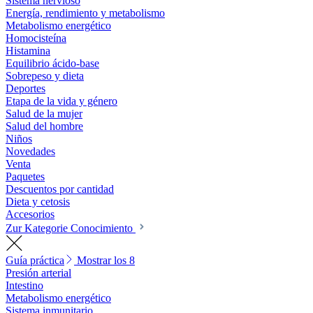
Sistema nervioso
Energía, rendimiento y metabolismo
Metabolismo energético
Homocisteína
Histamina
Equilibrio ácido-base
Sobrepeso y dieta
Deportes
Etapa de la vida y género
Salud de la mujer
Salud del hombre
Niños
Novedades
Venta
Paquetes
Descuentos por cantidad
Dieta y cetosis
Accesorios
Zur Kategorie Conocimiento
Guía práctica
Mostrar los 8
Presión arterial
Intestino
Metabolismo energético
Sistema inmunitario