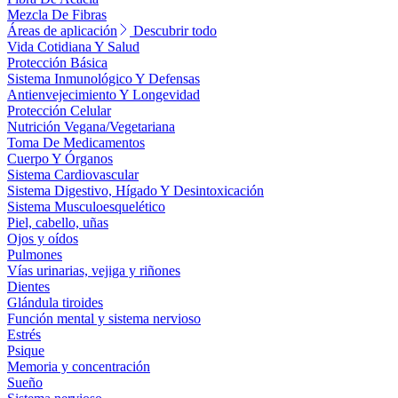
Mezcla De Fibras
Áreas de aplicación
Descubrir todo
Vida Cotidiana Y Salud
Protección Básica
Sistema Inmunológico Y Defensas
Antienvejecimiento Y Longevidad
Protección Celular
Nutrición Vegana/Vegetariana
Toma De Medicamentos
Cuerpo Y Órganos
Sistema Cardiovascular
Sistema Digestivo, Hígado Y Desintoxicación
Sistema Musculoesquelético
Piel, cabello, uñas
Ojos y oídos
Pulmones
Vías urinarias, vejiga y riñones
Dientes
Glándula tiroides
Función mental y sistema nervioso
Estrés
Psique
Memoria y concentración
Sueño