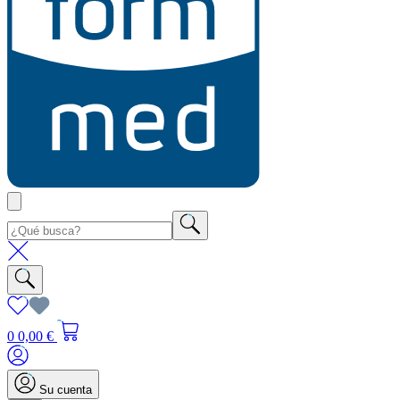
0
0,00 €
Su cuenta