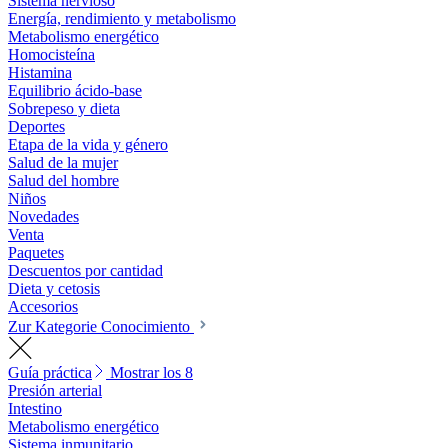
Sistema nervioso
Energía, rendimiento y metabolismo
Metabolismo energético
Homocisteína
Histamina
Equilibrio ácido-base
Sobrepeso y dieta
Deportes
Etapa de la vida y género
Salud de la mujer
Salud del hombre
Niños
Novedades
Venta
Paquetes
Descuentos por cantidad
Dieta y cetosis
Accesorios
Zur Kategorie Conocimiento
Guía práctica
Mostrar los 8
Presión arterial
Intestino
Metabolismo energético
Sistema inmunitario