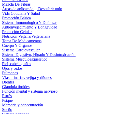
Mezcla De Fibras
Áreas de aplicación
Descubrir todo
Vida Cotidiana Y Salud
Protección Básica
Sistema Inmunológico Y Defensas
Antienvejecimiento Y Longevidad
Protección Celular
Nutrición Vegana/Vegetariana
Toma De Medicamentos
Cuerpo Y Órganos
Sistema Cardiovascular
Sistema Digestivo, Hígado Y Desintoxicación
Sistema Musculoesquelético
Piel, cabello, uñas
Ojos y oídos
Pulmones
Vías urinarias, vejiga y riñones
Dientes
Glándula tiroides
Función mental y sistema nervioso
Estrés
Psique
Memoria y concentración
Sueño