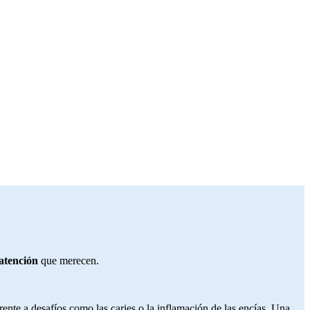
atención
que merecen.
ente a desafíos como las caries o la inflamación de las encías. Una