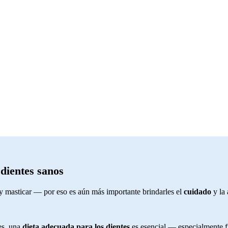
dientes sanos
y masticar — por eso es aún más importante brindarles el
cuidado
y la
es, una
dieta adecuada para los dientes
es esencial — especialmente fr