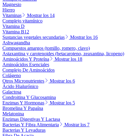
Magnesio
Hierro
Vitaminas
Mostrar los 14
Complejo vitamínico
Vitamina D
Vitamina B12
Sustancias vegetales secundarias
Mostrar los 16
Ashwagandha
Compuestos amargos (tomillo, romero, clavo)
Astaxantina y carotenoides (betacaroteno, zeaxantina, licopeno)
Aminoácidos Y Proteína
Mostrar los 18
Aminoácidos Esenciales
Complejo De Aminoácidos
Colágeno
Otros Micronutrientes
Mostrar los 6
Ácido Hialurónico
Galactosa
Condroitina Y Glucosamina
Enzimas Y Hormonas
Mostrar los 5
Bromelina Y Papaína
Melatonina
Enzimas Digestivas Y Lactasa
Bacterias Y Fibra Alimentaria
Mostrar los 7
Bacterias Y Levaduras
Fibra De Acacia