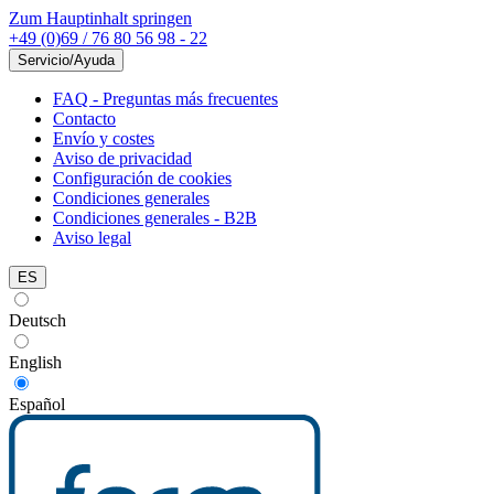
Zum Hauptinhalt springen
+49 (0)69 / 76 80 56 98 - 22
Servicio/Ayuda
FAQ - Preguntas más frecuentes
Contacto
Envío y costes
Aviso de privacidad
Configuración de cookies
Condiciones generales
Condiciones generales - B2B
Aviso legal
ES
Deutsch
English
Español