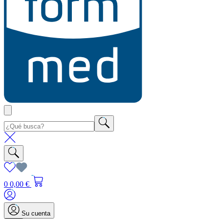
0
0,00 €
Su cuenta