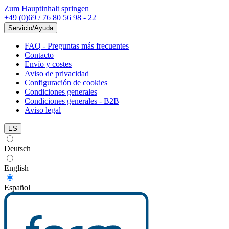
Zum Hauptinhalt springen
+49 (0)69 / 76 80 56 98 - 22
Servicio/Ayuda
FAQ - Preguntas más frecuentes
Contacto
Envío y costes
Aviso de privacidad
Configuración de cookies
Condiciones generales
Condiciones generales - B2B
Aviso legal
ES
Deutsch
English
Español