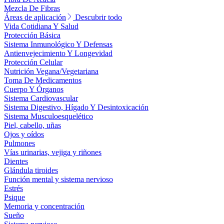
Mezcla De Fibras
Áreas de aplicación
Descubrir todo
Vida Cotidiana Y Salud
Protección Básica
Sistema Inmunológico Y Defensas
Antienvejecimiento Y Longevidad
Protección Celular
Nutrición Vegana/Vegetariana
Toma De Medicamentos
Cuerpo Y Órganos
Sistema Cardiovascular
Sistema Digestivo, Hígado Y Desintoxicación
Sistema Musculoesquelético
Piel, cabello, uñas
Ojos y oídos
Pulmones
Vías urinarias, vejiga y riñones
Dientes
Glándula tiroides
Función mental y sistema nervioso
Estrés
Psique
Memoria y concentración
Sueño