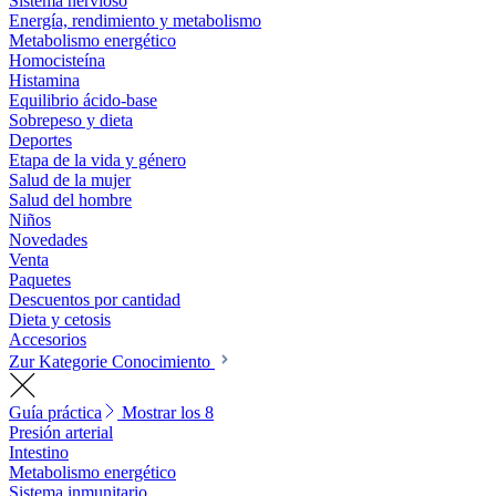
Sistema nervioso
Energía, rendimiento y metabolismo
Metabolismo energético
Homocisteína
Histamina
Equilibrio ácido-base
Sobrepeso y dieta
Deportes
Etapa de la vida y género
Salud de la mujer
Salud del hombre
Niños
Novedades
Venta
Paquetes
Descuentos por cantidad
Dieta y cetosis
Accesorios
Zur Kategorie Conocimiento
Guía práctica
Mostrar los 8
Presión arterial
Intestino
Metabolismo energético
Sistema inmunitario