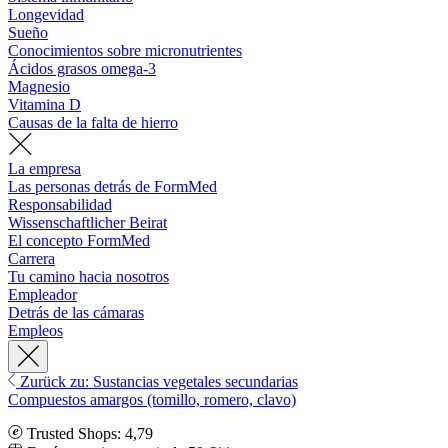
Longevidad
Sueño
Conocimientos sobre micronutrientes
Ácidos grasos omega-3
Magnesio
Vitamina D
Causas de la falta de hierro
La empresa
Las personas detrás de FormMed
Responsabilidad
Wissenschaftlicher Beirat
El concepto FormMed
Carrera
Tu camino hacia nosotros
Empleador
Detrás de las cámaras
Empleos
Zurück zu: Sustancias vegetales secundarias
Compuestos amargos (tomillo, romero, clavo)
Trusted Shops: 4,79