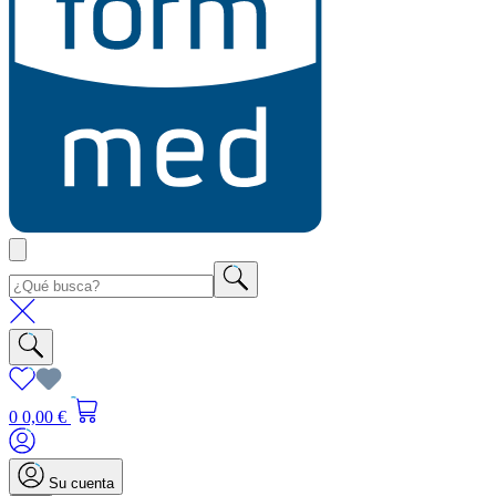
0
0,00 €
Su cuenta