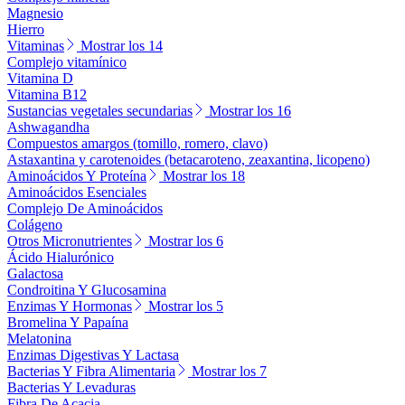
Magnesio
Hierro
Vitaminas
Mostrar los 14
Complejo vitamínico
Vitamina D
Vitamina B12
Sustancias vegetales secundarias
Mostrar los 16
Ashwagandha
Compuestos amargos (tomillo, romero, clavo)
Astaxantina y carotenoides (betacaroteno, zeaxantina, licopeno)
Aminoácidos Y Proteína
Mostrar los 18
Aminoácidos Esenciales
Complejo De Aminoácidos
Colágeno
Otros Micronutrientes
Mostrar los 6
Ácido Hialurónico
Galactosa
Condroitina Y Glucosamina
Enzimas Y Hormonas
Mostrar los 5
Bromelina Y Papaína
Melatonina
Enzimas Digestivas Y Lactasa
Bacterias Y Fibra Alimentaria
Mostrar los 7
Bacterias Y Levaduras
Fibra De Acacia