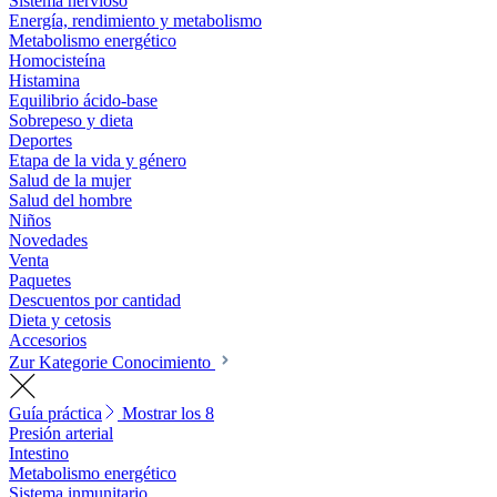
Sistema nervioso
Energía, rendimiento y metabolismo
Metabolismo energético
Homocisteína
Histamina
Equilibrio ácido-base
Sobrepeso y dieta
Deportes
Etapa de la vida y género
Salud de la mujer
Salud del hombre
Niños
Novedades
Venta
Paquetes
Descuentos por cantidad
Dieta y cetosis
Accesorios
Zur Kategorie Conocimiento
Guía práctica
Mostrar los 8
Presión arterial
Intestino
Metabolismo energético
Sistema inmunitario