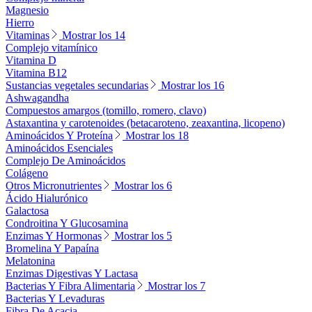
Magnesio
Hierro
Vitaminas
Mostrar los 14
Complejo vitamínico
Vitamina D
Vitamina B12
Sustancias vegetales secundarias
Mostrar los 16
Ashwagandha
Compuestos amargos (tomillo, romero, clavo)
Astaxantina y carotenoides (betacaroteno, zeaxantina, licopeno)
Aminoácidos Y Proteína
Mostrar los 18
Aminoácidos Esenciales
Complejo De Aminoácidos
Colágeno
Otros Micronutrientes
Mostrar los 6
Ácido Hialurónico
Galactosa
Condroitina Y Glucosamina
Enzimas Y Hormonas
Mostrar los 5
Bromelina Y Papaína
Melatonina
Enzimas Digestivas Y Lactasa
Bacterias Y Fibra Alimentaria
Mostrar los 7
Bacterias Y Levaduras
Fibra De Acacia