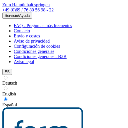
Zum Hauptinhalt springen
+49 (0)69 / 76 80 56 98 - 22
Servicio/Ayuda
FAQ - Preguntas más frecuentes
Contacto
Envío y costes
Aviso de privacidad
Configuración de cookies
Condiciones generales
Condiciones generales - B2B
Aviso legal
ES
Deutsch
English
Español