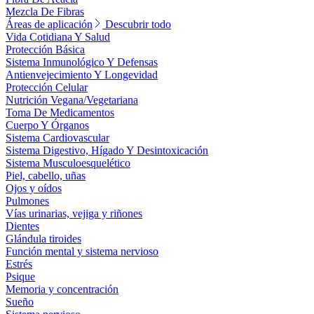
Mezcla De Fibras
Áreas de aplicación
Descubrir todo
Vida Cotidiana Y Salud
Protección Básica
Sistema Inmunológico Y Defensas
Antienvejecimiento Y Longevidad
Protección Celular
Nutrición Vegana/Vegetariana
Toma De Medicamentos
Cuerpo Y Órganos
Sistema Cardiovascular
Sistema Digestivo, Hígado Y Desintoxicación
Sistema Musculoesquelético
Piel, cabello, uñas
Ojos y oídos
Pulmones
Vías urinarias, vejiga y riñones
Dientes
Glándula tiroides
Función mental y sistema nervioso
Estrés
Psique
Memoria y concentración
Sueño