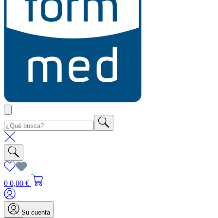
0
0,00 €
Su cuenta